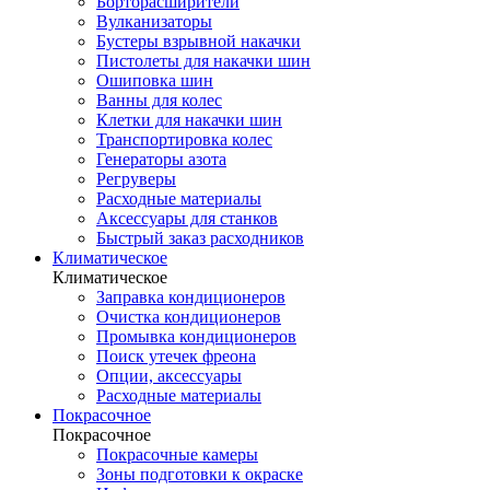
Борторасширители
Вулканизаторы
Бустеры взрывной накачки
Пистолеты для накачки шин
Ошиповка шин
Ванны для колес
Клетки для накачки шин
Транспортировка колес
Генераторы азота
Регруверы
Расходные материалы
Аксессуары для станков
Быстрый заказ расходников
Климатическое
Климатическое
Заправка кондиционеров
Очистка кондиционеров
Промывка кондиционеров
Поиск утечек фреона
Опции, аксессуары
Расходные материалы
Покрасочное
Покрасочное
Покрасочные камеры
Зоны подготовки к окраске