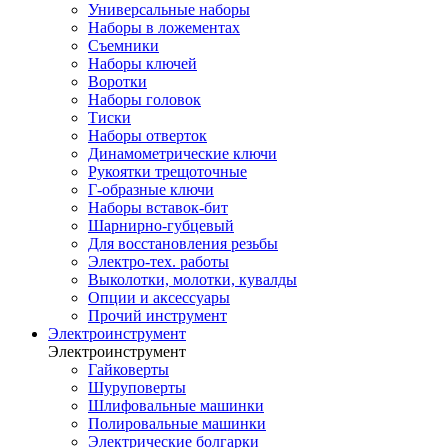
Универсальные наборы
Наборы в ложементах
Съемники
Наборы ключей
Воротки
Наборы головок
Тиски
Наборы отверток
Динамометрические ключи
Рукоятки трещоточные
Г-образные ключи
Наборы вставок-бит
Шарнирно-губцевый
Для восстановления резьбы
Электро-тех. работы
Выколотки, молотки, кувалды
Опции и аксессуары
Прочий инструмент
Электроинструмент
Электроинструмент
Гайковерты
Шуруповерты
Шлифовальные машинки
Полировальные машинки
Электрические болгарки