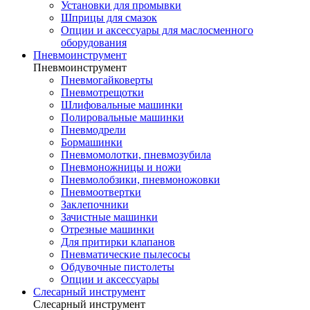
Установки для промывки
Шприцы для смазок
Опции и аксессуары для маслосменного
оборудования
Пневмоинструмент
Пневмоинструмент
Пневмогайковерты
Пневмотрещотки
Шлифовальные машинки
Полировальные машинки
Пневмодрели
Бормашинки
Пневмомолотки, пневмозубила
Пневмоножницы и ножи
Пневмолобзики, пневмоножовки
Пневмоотвертки
Заклепочники
Зачистные машинки
Отрезные машинки
Для притирки клапанов
Пневматические пылесосы
Обдувочные пистолеты
Опции и аксессуары
Слесарный инструмент
Слесарный инструмент