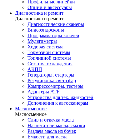
Профильные линейки
Опции и аксессуары
Диагностика и ремонт
Диагностика и ремонт
Диагностические сканеры
Видеоэндоскопы
Программаторы ключей
Мультиметры
Ходовая система
Тормозной системы
Топливной системы
Система охлаждения
АКПП
Генераторы, стартеры
Регулировка света фар
Компрессометры, тестеры
Адаптеры ATF
Устройства для тех. жидкостей
Дополнения к автосканерам
Маслосменное
Маслосменное
Слив и откачка масла
Нагнетатели масла, смазки
Раздача масла из бочек
Емкости для масла