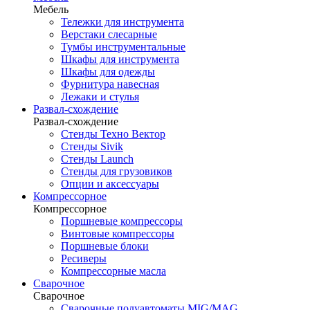
Мебель
Тележки для инструмента
Верстаки слесарные
Тумбы инструментальные
Шкафы для инструмента
Шкафы для одежды
Фурнитура навесная
Лежаки и стулья
Развал-схождение
Развал-схождение
Стенды Техно Вектор
Стенды Sivik
Стенды Launch
Стенды для грузовиков
Опции и аксессуары
Компрессорное
Компрессорное
Поршневые компрессоры
Винтовые компрессоры
Поршневые блоки
Ресиверы
Компрессорные масла
Сварочное
Сварочное
Сварочные полуавтоматы MIG/MAG