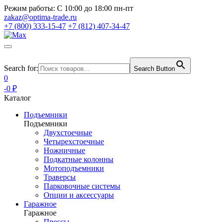
Режим работы:
С 10:00 до 18:00 пн-пт
zakaz@optima-trade.ru
+7 (800) 333-15-47
+7 (812) 407-34-47
Search for:
Search Button
0
-0 ₽
Каталог
Подъемники
Подъемники
Двухстоечные
Четырехстоечные
Ножничные
Подкатные колонны
Мотоподъемники
Траверсы
Парковочные системы
Опции и аксессуары
Гаражное
Гаражное
Прессы