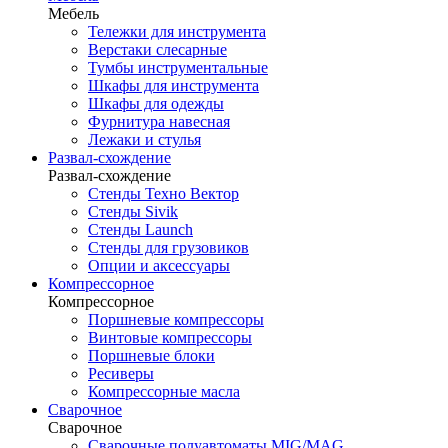
Мебель
Тележки для инструмента
Верстаки слесарные
Тумбы инструментальные
Шкафы для инструмента
Шкафы для одежды
Фурнитура навесная
Лежаки и стулья
Развал-схождение
Развал-схождение
Стенды Техно Вектор
Стенды Sivik
Стенды Launch
Стенды для грузовиков
Опции и аксессуары
Компрессорное
Компрессорное
Поршневые компрессоры
Винтовые компрессоры
Поршневые блоки
Ресиверы
Компрессорные масла
Сварочное
Сварочное
Сварочные полуавтоматы MIG/MAG