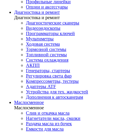
Профильные линейки
Опции и аксессуары
Диагностика и ремонт
Диагностика и ремонт
Диагностические сканеры
Видеоэндоскопы
Программаторы ключей
Мультиметры
Ходовая система
Тормозной системы
Топливной системы
Система охлаждения
АКПП
Генераторы, стартеры
Регулировка света фар
Компрессометры, тестеры
Адаптеры ATF
Устройства для тех. жидкостей
Дополнения к автосканерам
Маслосменное
Маслосменное
Слив и откачка масла
Нагнетатели масла, смазки
Раздача масла из бочек
Емкости для масла