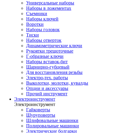
Универсальные наборы
Наборы в ложементах
Съемники
Наборы ключей
Воротки
Наборы головок
Тиски
Наборы отверток
Динамометрические ключи
Рукоятки трещоточные
Г-образные ключи
Наборы вставок-бит
Шарнирно-губцевый
Для восстановления резьбы
Электро-тех. работы
Выколотки, молотки, кувалды
Опции и аксессуары
Прочий инструмент
Электроинструмент
Электроинструмент
Гайковерты
Шуруповерты
Шлифовальные машинки
Полировальные машинки
Электрические болгарки