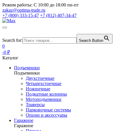
Режим работы:
С 10:00 до 18:00 пн-пт
zakaz@optima-trade.ru
+7 (800) 333-15-47
+7 (812) 407-34-47
Search for:
Search Button
0
-0 ₽
Каталог
Подъемники
Подъемники
Двухстоечные
Четырехстоечные
Ножничные
Подкатные колонны
Мотоподъемники
Траверсы
Парковочные системы
Опции и аксессуары
Гаражное
Гаражное
Прессы