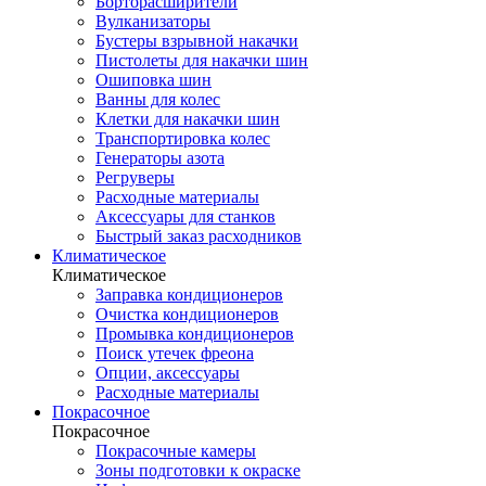
Борторасширители
Вулканизаторы
Бустеры взрывной накачки
Пистолеты для накачки шин
Ошиповка шин
Ванны для колес
Клетки для накачки шин
Транспортировка колес
Генераторы азота
Регруверы
Расходные материалы
Аксессуары для станков
Быстрый заказ расходников
Климатическое
Климатическое
Заправка кондиционеров
Очистка кондиционеров
Промывка кондиционеров
Поиск утечек фреона
Опции, аксессуары
Расходные материалы
Покрасочное
Покрасочное
Покрасочные камеры
Зоны подготовки к окраске