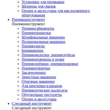
Установки для промывки
Шприцы для смазок
Опции и аксессуары для маслосменного
оборудования
Пневмоинструмент
Пневмоинструмент
Пневмогайковерты
Пневмотрещотки
Шлифовальные машинки
Полировальные машинки
Пневмодрели
Бормашинки
Пневмомолотки, пневмозубила
Пневмоножницы и ножи
Пневмолобзики, пневмоножовки
Пневмоотвертки
Заклепочники
Зачистные машинки
Отрезные машинки
Для притирки клапанов
Пневматические пылесосы
Обдувочные пистолеты
Опции и аксессуары
Слесарный инструмент
Слесарный инструмент