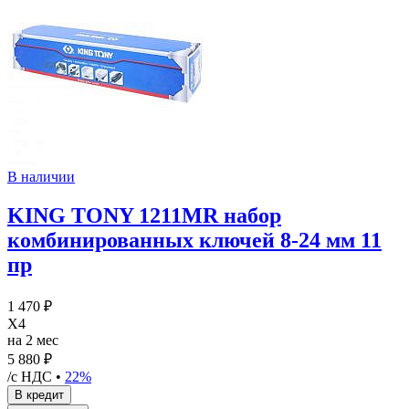
В наличии
KING TONY 1211MR набор
комбинированных ключей 8-24 мм 11
пр
1 470 ₽
X4
на 2 мес
5 880 ₽
/с НДС •
22%