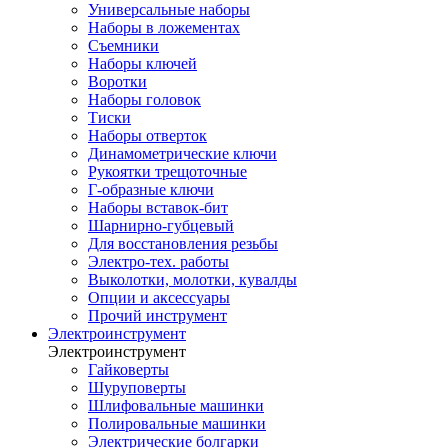
Универсальные наборы
Наборы в ложементах
Съемники
Наборы ключей
Воротки
Наборы головок
Тиски
Наборы отверток
Динамометрические ключи
Рукоятки трещоточные
Г-образные ключи
Наборы вставок-бит
Шарнирно-губцевый
Для восстановления резьбы
Электро-тех. работы
Выколотки, молотки, кувалды
Опции и аксессуары
Прочий инструмент
Электроинструмент
Электроинструмент
Гайковерты
Шуруповерты
Шлифовальные машинки
Полировальные машинки
Электрические болгарки