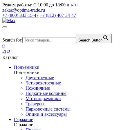
Режим работы:
С 10:00 до 18:00 пн-пт
zakaz@optima-trade.ru
+7 (800) 333-15-47
+7 (812) 407-34-47
Search for:
Search Button
0
-0 ₽
Каталог
Подъемники
Подъемники
Двухстоечные
Четырехстоечные
Ножничные
Подкатные колонны
Мотоподъемники
Траверсы
Парковочные системы
Опции и аксессуары
Гаражное
Гаражное
Прессы