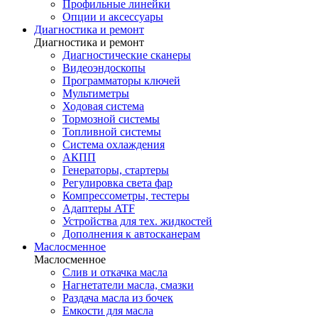
Профильные линейки
Опции и аксессуары
Диагностика и ремонт
Диагностика и ремонт
Диагностические сканеры
Видеоэндоскопы
Программаторы ключей
Мультиметры
Ходовая система
Тормозной системы
Топливной системы
Система охлаждения
АКПП
Генераторы, стартеры
Регулировка света фар
Компрессометры, тестеры
Адаптеры ATF
Устройства для тех. жидкостей
Дополнения к автосканерам
Маслосменное
Маслосменное
Слив и откачка масла
Нагнетатели масла, смазки
Раздача масла из бочек
Емкости для масла