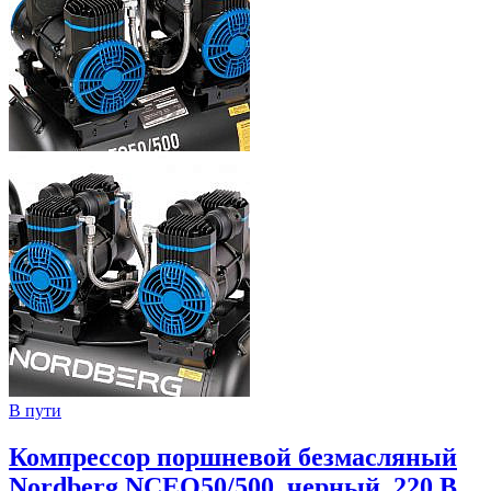
В пути
Компрессор поршневой безмасляный
Nordberg NCEO50/500, черный, 220 В,