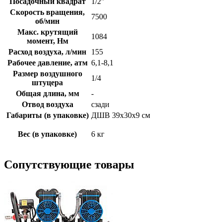
Посадочный квадрат
1/2"
Скорость вращения,
7500
об/мин
Макс. крутящий
1084
момент, Нм
Расход воздуха, л/мин
155
Рабочее давление, атм
6,1-8,1
Размер воздушного
1/4
штуцера
Общая длина, мм
-
Отвод воздуха
сзади
Габариты (в упаковке)
ДШВ 39х30х9 см
Вес (в упаковке)
6 кг
Сопутствующие товары