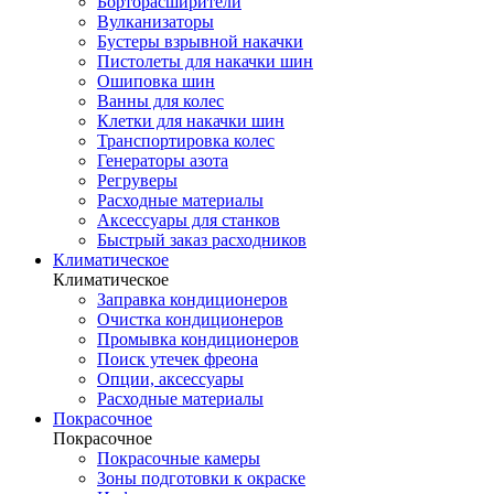
Борторасширители
Вулканизаторы
Бустеры взрывной накачки
Пистолеты для накачки шин
Ошиповка шин
Ванны для колес
Клетки для накачки шин
Транспортировка колес
Генераторы азота
Регруверы
Расходные материалы
Аксессуары для станков
Быстрый заказ расходников
Климатическое
Климатическое
Заправка кондиционеров
Очистка кондиционеров
Промывка кондиционеров
Поиск утечек фреона
Опции, аксессуары
Расходные материалы
Покрасочное
Покрасочное
Покрасочные камеры
Зоны подготовки к окраске