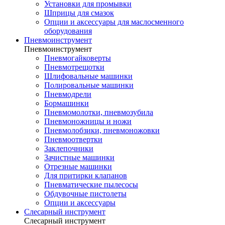
Установки для промывки
Шприцы для смазок
Опции и аксессуары для маслосменного
оборудования
Пневмоинструмент
Пневмоинструмент
Пневмогайковерты
Пневмотрещотки
Шлифовальные машинки
Полировальные машинки
Пневмодрели
Бормашинки
Пневмомолотки, пневмозубила
Пневмоножницы и ножи
Пневмолобзики, пневмоножовки
Пневмоотвертки
Заклепочники
Зачистные машинки
Отрезные машинки
Для притирки клапанов
Пневматические пылесосы
Обдувочные пистолеты
Опции и аксессуары
Слесарный инструмент
Слесарный инструмент