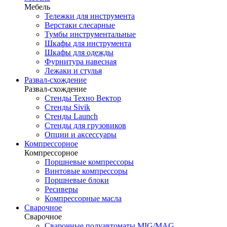
Мебель
Тележки для инструмента
Верстаки слесарные
Тумбы инструментальные
Шкафы для инструмента
Шкафы для одежды
Фурнитура навесная
Лежаки и стулья
Развал-схождение
Развал-схождение
Стенды Техно Вектор
Стенды Sivik
Стенды Launch
Стенды для грузовиков
Опции и аксессуары
Компрессорное
Компрессорное
Поршневые компрессоры
Винтовые компрессоры
Поршневые блоки
Ресиверы
Компрессорные масла
Сварочное
Сварочное
Сварочные полуавтоматы MIG/MAG