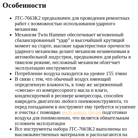
Особенности
JTC-7663K2 предназначен для проведения ремонтных
работ с возможностью использования ударного
механизма
Механизм Twin Hammer обеспечивает мгновенный
сбалансированный “удар” и высочайший крутящий
момент на старте, высокие характеристики прочности
ударного механизма делают механизм незаменимым в
автомобильной индустрии, предназначен для работы в
тяжелом режиме, несложный механизм облегчает
эксплуатацию инструментов
Потребление воздуха находится на уровне 155 л/мин
В связи с тем, что обычный воздух имеющий
определенную влажность, к тому же загрязненный
«смесью» из компрессорного масла и влаги,
конденсируемой в ресивере компрессора, способен
навредить двигателю любого пневмоинструмента, то
перед попаданием в инструмент ему требуется осушение
и очистка с помощью
модульных групп
подготовки
воздуха для пневмолинии, что является обязательным
условием эксплуатации
Все инструменты набора JTC-7663K2 выполнены из
высококачественных материалов и располагаются на