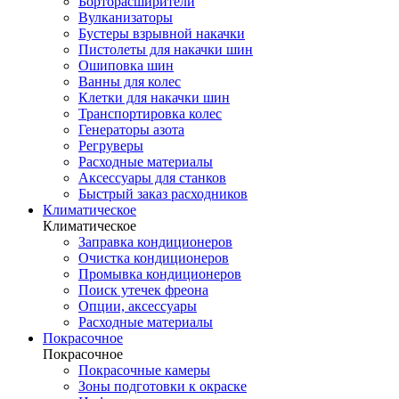
Борторасширители
Вулканизаторы
Бустеры взрывной накачки
Пистолеты для накачки шин
Ошиповка шин
Ванны для колес
Клетки для накачки шин
Транспортировка колес
Генераторы азота
Регруверы
Расходные материалы
Аксессуары для станков
Быстрый заказ расходников
Климатическое
Климатическое
Заправка кондиционеров
Очистка кондиционеров
Промывка кондиционеров
Поиск утечек фреона
Опции, аксессуары
Расходные материалы
Покрасочное
Покрасочное
Покрасочные камеры
Зоны подготовки к окраске