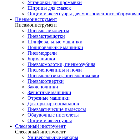
Установки для промывки
Шприцы для смазок
Опции и аксессуары для маслосменного оборудова
Пневмоинструмент
Пневмоинструмент
Пневмогайковерты
Пневмотрещотки
Шлифовальные машинки
Полировальные машинки
Пневмодрели
Бормашинки
Пневмомолотки, пневмозубила
Пневмоножницы и ножи
Пневмолобзики, пневмоножовки
Пневмоотвертки
Заклепочники
Зачистные машинки
Отрезные машинки
Для притирки клапанов
Пневматические пылесосы
Обдувочные пистолеты
Опции и аксессуары
Слесарный инструмент
Слесарный инструмент
Универсальные наборы