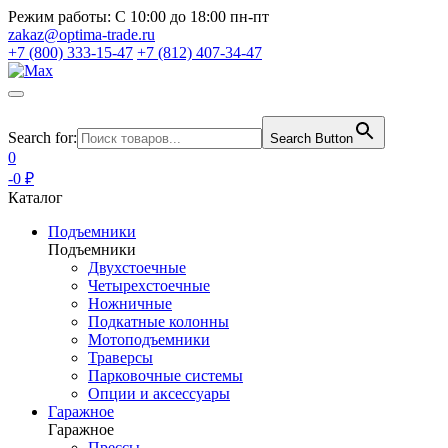
Режим работы:
С 10:00 до 18:00 пн-пт
zakaz@optima-trade.ru
+7 (800) 333-15-47
+7 (812) 407-34-47
Search for:
Search Button
0
-0 ₽
Каталог
Подъемники
Подъемники
Двухстоечные
Четырехстоечные
Ножничные
Подкатные колонны
Мотоподъемники
Траверсы
Парковочные системы
Опции и аксессуары
Гаражное
Гаражное
Прессы