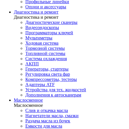
Профильные линейки
Опции и аксессуары
Диагностика и ремонт
Диагностика и ремонт
Диагностические сканеры
Видеоэндоскопы
Программаторы ключей
Мультиметры
Ходовая система
Тормозной системы
Топливной системы
Система охлаждения
АКПП
Генераторы, стартеры
Регулировка света фар
Компрессометры, тестеры
Адаптеры ATF
Устройства для тех. жидкостей
Дополнения к автосканерам
Маслосменное
Маслосменное
Слив и откачка масла
Нагнетатели масла, смазки
Раздача масла из бочек
Емкости для масла