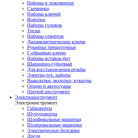
Наборы в ложементах
Съемники
Наборы ключей
Воротки
Наборы головок
Тиски
Наборы отверток
Динамометрические ключи
Рукоятки трещоточные
Г-образные ключи
Наборы вставок-бит
Шарнирно-губцевый
Для восстановления резьбы
Электро-тех. работы
Выколотки, молотки, кувалды
Опции и аксессуары
Прочий инструмент
Электроинструмент
Электроинструмент
Гайковерты
Шуруповерты
Шлифовальные машинки
Полировальные машинки
Электрические болгарки
Дрели