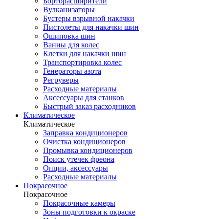
Борторасширители
Вулканизаторы
Бустеры взрывной накачки
Пистолеты для накачки шин
Ошиповка шин
Ванны для колес
Клетки для накачки шин
Транспортировка колес
Генераторы азота
Регруверы
Расходные материалы
Аксессуары для станков
Быстрый заказ расходников
Климатическое
Климатическое
Заправка кондиционеров
Очистка кондиционеров
Промывка кондиционеров
Поиск утечек фреона
Опции, аксессуары
Расходные материалы
Покрасочное
Покрасочное
Покрасочные камеры
Зоны подготовки к окраске