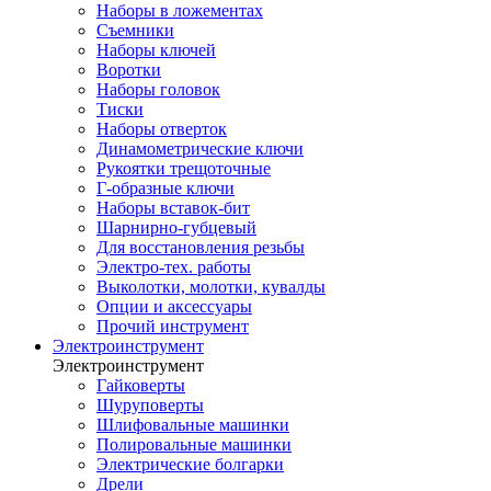
Наборы в ложементах
Съемники
Наборы ключей
Воротки
Наборы головок
Тиски
Наборы отверток
Динамометрические ключи
Рукоятки трещоточные
Г-образные ключи
Наборы вставок-бит
Шарнирно-губцевый
Для восстановления резьбы
Электро-тех. работы
Выколотки, молотки, кувалды
Опции и аксессуары
Прочий инструмент
Электроинструмент
Электроинструмент
Гайковерты
Шуруповерты
Шлифовальные машинки
Полировальные машинки
Электрические болгарки
Дрели