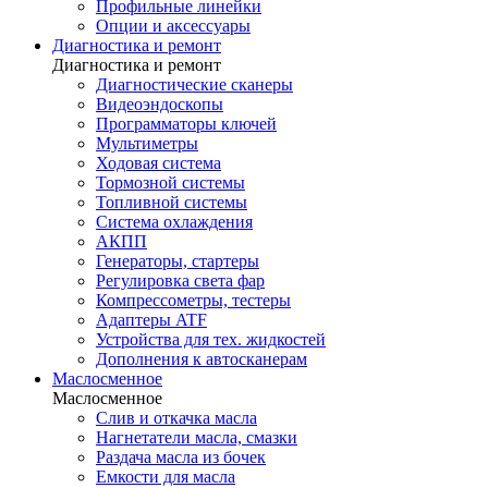
Профильные линейки
Опции и аксессуары
Диагностика и ремонт
Диагностика и ремонт
Диагностические сканеры
Видеоэндоскопы
Программаторы ключей
Мультиметры
Ходовая система
Тормозной системы
Топливной системы
Система охлаждения
АКПП
Генераторы, стартеры
Регулировка света фар
Компрессометры, тестеры
Адаптеры ATF
Устройства для тех. жидкостей
Дополнения к автосканерам
Маслосменное
Маслосменное
Слив и откачка масла
Нагнетатели масла, смазки
Раздача масла из бочек
Емкости для масла