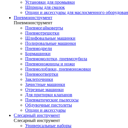
Установки для промывки
Шприцы для смазок
Опции и аксессуары для маслосменного оборудова
Пневмоинструмент
Пневмоинструмент
Пневмогайковерты
Пневмотрещотки
Шлифовальные машинки
Полировальные машинки
Пневмодрели
Бормашинки
Пневмомолотки, пневмозубила
Пневмоножницы и ножи
Пневмолобзики, пневмоножовки
Пневмоотвертки
Заклепочники
Зачистные машинки
Отрезные машинки
Для притирки клапанов
Пневматические пылесосы
Обдувочные пистолеты
Опции и аксессуары
Слесарный инструмент
Слесарный инструмент
Универсальные наборы