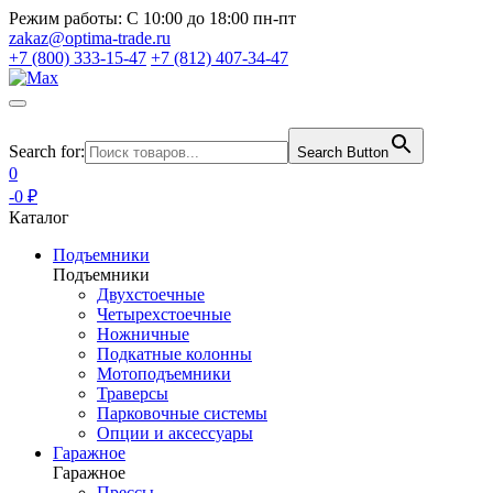
Режим работы:
С 10:00 до 18:00 пн-пт
zakaz@optima-trade.ru
+7 (800) 333-15-47
+7 (812) 407-34-47
Search for:
Search Button
0
-0 ₽
Каталог
Подъемники
Подъемники
Двухстоечные
Четырехстоечные
Ножничные
Подкатные колонны
Мотоподъемники
Траверсы
Парковочные системы
Опции и аксессуары
Гаражное
Гаражное
Прессы