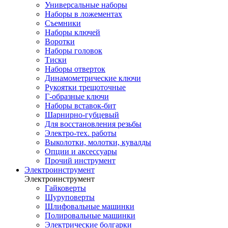
Универсальные наборы
Наборы в ложементах
Съемники
Наборы ключей
Воротки
Наборы головок
Тиски
Наборы отверток
Динамометрические ключи
Рукоятки трещоточные
Г-образные ключи
Наборы вставок-бит
Шарнирно-губцевый
Для восстановления резьбы
Электро-тех. работы
Выколотки, молотки, кувалды
Опции и аксессуары
Прочий инструмент
Электроинструмент
Электроинструмент
Гайковерты
Шуруповерты
Шлифовальные машинки
Полировальные машинки
Электрические болгарки