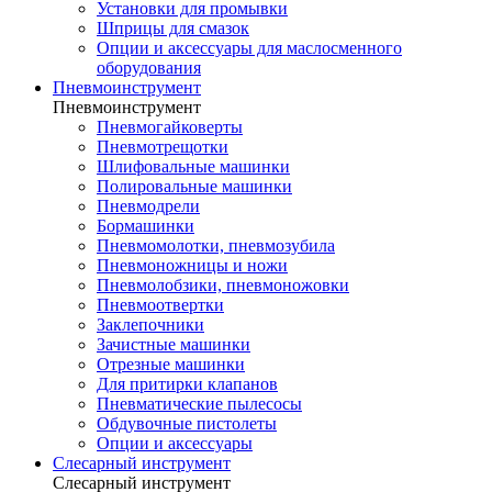
Установки для промывки
Шприцы для смазок
Опции и аксессуары для маслосменного
оборудования
Пневмоинструмент
Пневмоинструмент
Пневмогайковерты
Пневмотрещотки
Шлифовальные машинки
Полировальные машинки
Пневмодрели
Бормашинки
Пневмомолотки, пневмозубила
Пневмоножницы и ножи
Пневмолобзики, пневмоножовки
Пневмоотвертки
Заклепочники
Зачистные машинки
Отрезные машинки
Для притирки клапанов
Пневматические пылесосы
Обдувочные пистолеты
Опции и аксессуары
Слесарный инструмент
Слесарный инструмент