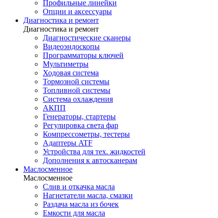
Профильные линейки
Опции и аксессуары
Диагностика и ремонт
Диагностика и ремонт
Диагностические сканеры
Видеоэндоскопы
Программаторы ключей
Мультиметры
Ходовая система
Тормозной системы
Топливной системы
Система охлаждения
АКПП
Генераторы, стартеры
Регулировка света фар
Компрессометры, тестеры
Адаптеры ATF
Устройства для тех. жидкостей
Дополнения к автосканерам
Маслосменное
Маслосменное
Слив и откачка масла
Нагнетатели масла, смазки
Раздача масла из бочек
Емкости для масла