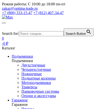
Режим работы:
С 10:00 до 18:00 пн-пт
zakaz@optima-trade.ru
+7 (800) 333-15-47
+7 (812) 407-34-47
Search for:
Search Button
0
-0 ₽
Каталог
Подъемники
Подъемники
Двухстоечные
Четырехстоечные
Ножничные
Подкатные колонны
Мотоподъемники
Траверсы
Парковочные системы
Опции и аксессуары
Гаражное
Гаражное
Прессы