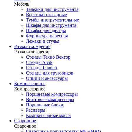
Мебель
Тележки для инструмента
Верстаки слесарные
Тумбы инструментальные
Шкафы для инструмента
Шкафы для одежды
Фурнитура навесная
Лежаки и стулья
Развал-схождение
Развал-схождение
Стенды Техно Вектор
Стенды Sivik
Стенды Launch
Стенды для грузовиков
Опции и аксессуары
Компрессорное
Компрессорное
Поршневые компрессоры
Винтовые компрессоры
Поршневые блоки
Ресиверы
Компрессорные масла
Сварочное
Сварочное
Сварочные полуавтоматы MIG/MAG