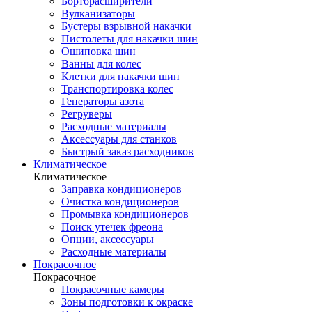
Борторасширители
Вулканизаторы
Бустеры взрывной накачки
Пистолеты для накачки шин
Ошиповка шин
Ванны для колес
Клетки для накачки шин
Транспортировка колес
Генераторы азота
Регруверы
Расходные материалы
Аксессуары для станков
Быстрый заказ расходников
Климатическое
Климатическое
Заправка кондиционеров
Очистка кондиционеров
Промывка кондиционеров
Поиск утечек фреона
Опции, аксессуары
Расходные материалы
Покрасочное
Покрасочное
Покрасочные камеры
Зоны подготовки к окраске