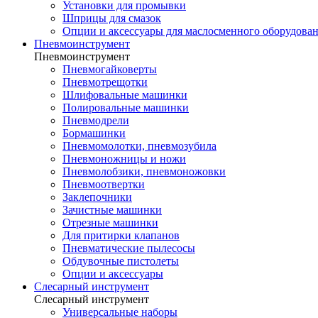
Установки для промывки
Шприцы для смазок
Опции и аксессуары для маслосменного оборудова
Пневмоинструмент
Пневмоинструмент
Пневмогайковерты
Пневмотрещотки
Шлифовальные машинки
Полировальные машинки
Пневмодрели
Бормашинки
Пневмомолотки, пневмозубила
Пневмоножницы и ножи
Пневмолобзики, пневмоножовки
Пневмоотвертки
Заклепочники
Зачистные машинки
Отрезные машинки
Для притирки клапанов
Пневматические пылесосы
Обдувочные пистолеты
Опции и аксессуары
Слесарный инструмент
Слесарный инструмент
Универсальные наборы