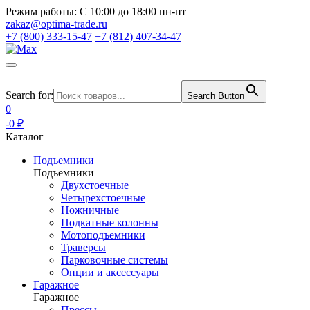
Режим работы:
С 10:00 до 18:00 пн-пт
zakaz@optima-trade.ru
+7 (800) 333-15-47
+7 (812) 407-34-47
Search for:
Search Button
0
-0 ₽
Каталог
Подъемники
Подъемники
Двухстоечные
Четырехстоечные
Ножничные
Подкатные колонны
Мотоподъемники
Траверсы
Парковочные системы
Опции и аксессуары
Гаражное
Гаражное
Прессы