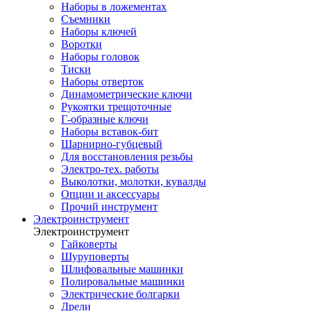
Наборы в ложементах
Съемники
Наборы ключей
Воротки
Наборы головок
Тиски
Наборы отверток
Динамометрические ключи
Рукоятки трещоточные
Г-образные ключи
Наборы вставок-бит
Шарнирно-губцевый
Для восстановления резьбы
Электро-тех. работы
Выколотки, молотки, кувалды
Опции и аксессуары
Прочий инструмент
Электроинструмент
Электроинструмент
Гайковерты
Шуруповерты
Шлифовальные машинки
Полировальные машинки
Электрические болгарки
Дрели