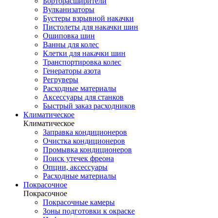
Борторасширители
Вулканизаторы
Бустеры взрывной накачки
Пистолеты для накачки шин
Ошиповка шин
Ванны для колес
Клетки для накачки шин
Транспортировка колес
Генераторы азота
Регруверы
Расходные материалы
Аксессуары для станков
Быстрый заказ расходников
Климатическое
Климатическое
Заправка кондиционеров
Очистка кондиционеров
Промывка кондиционеров
Поиск утечек фреона
Опции, аксессуары
Расходные материалы
Покрасочное
Покрасочное
Покрасочные камеры
Зоны подготовки к окраске