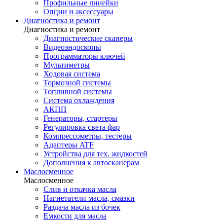
Профильные линейки
Опции и аксессуары
Диагностика и ремонт
Диагностика и ремонт
Диагностические сканеры
Видеоэндоскопы
Программаторы ключей
Мультиметры
Ходовая система
Тормозной системы
Топливной системы
Система охлаждения
АКПП
Генераторы, стартеры
Регулировка света фар
Компрессометры, тестеры
Адаптеры ATF
Устройства для тех. жидкостей
Дополнения к автосканерам
Маслосменное
Маслосменное
Слив и откачка масла
Нагнетатели масла, смазки
Раздача масла из бочек
Емкости для масла