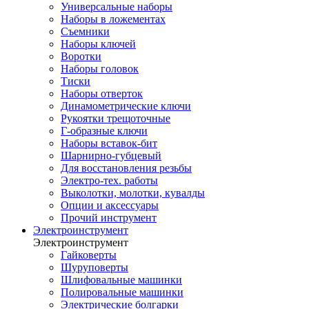
Универсальные наборы
Наборы в ложементах
Съемники
Наборы ключей
Воротки
Наборы головок
Тиски
Наборы отверток
Динамометрические ключи
Рукоятки трещоточные
Г-образные ключи
Наборы вставок-бит
Шарнирно-губцевый
Для восстановления резьбы
Электро-тех. работы
Выколотки, молотки, кувалды
Опции и аксессуары
Прочий инструмент
Электроинструмент
Электроинструмент
Гайковерты
Шуруповерты
Шлифовальные машинки
Полировальные машинки
Электрические болгарки