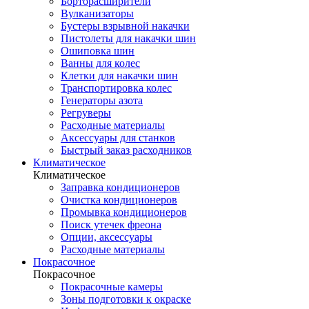
Борторасширители
Вулканизаторы
Бустеры взрывной накачки
Пистолеты для накачки шин
Ошиповка шин
Ванны для колес
Клетки для накачки шин
Транспортировка колес
Генераторы азота
Регруверы
Расходные материалы
Аксессуары для станков
Быстрый заказ расходников
Климатическое
Климатическое
Заправка кондиционеров
Очистка кондиционеров
Промывка кондиционеров
Поиск утечек фреона
Опции, аксессуары
Расходные материалы
Покрасочное
Покрасочное
Покрасочные камеры
Зоны подготовки к окраске