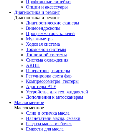
Профильные линейки
Опции и аксессуары
Диагностика и ремонт
Диагностика и ремонт
Диагностические сканеры
Видеоэндоскопы
Программаторы ключей
Мультиметры
Ходовая система
Тормозной системы
Топливной системы
Система охлаждения
АКПП
Генераторы, стартеры
Регулировка света фар
Компрессометры, тестеры
Адаптеры ATF
Устройства для тех. жидкостей
Дополнения к автосканерам
Маслосменное
Маслосменное
Слив и откачка масла
Нагнетатели масла, смазки
Раздача масла из бочек
Емкости для масла