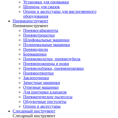
Установки для промывки
Шприцы для смазок
Опции и аксессуары для маслосменного
оборудования
Пневмоинструмент
Пневмоинструмент
Пневмогайковерты
Пневмотрещотки
Шлифовальные машинки
Полировальные машинки
Пневмодрели
Бормашинки
Пневмомолотки, пневмозубила
Пневмоножницы и ножи
Пневмолобзики, пневмоножовки
Пневмоотвертки
Заклепочники
Зачистные машинки
Отрезные машинки
Для притирки клапанов
Пневматические пылесосы
Обдувочные пистолеты
Опции и аксессуары
Слесарный инструмент
Слесарный инструмент