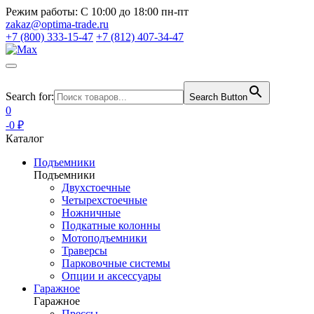
Режим работы:
С 10:00 до 18:00 пн-пт
zakaz@optima-trade.ru
+7 (800) 333-15-47
+7 (812) 407-34-47
Search for:
Search Button
0
-0 ₽
Каталог
Подъемники
Подъемники
Двухстоечные
Четырехстоечные
Ножничные
Подкатные колонны
Мотоподъемники
Траверсы
Парковочные системы
Опции и аксессуары
Гаражное
Гаражное
Прессы