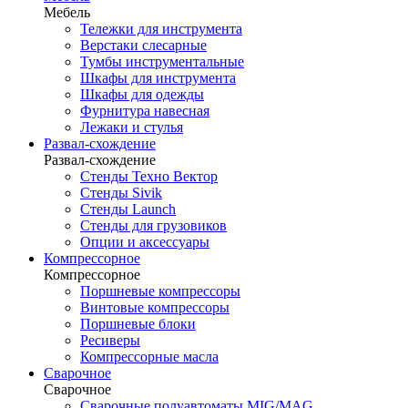
Мебель
Тележки для инструмента
Верстаки слесарные
Тумбы инструментальные
Шкафы для инструмента
Шкафы для одежды
Фурнитура навесная
Лежаки и стулья
Развал-схождение
Развал-схождение
Стенды Техно Вектор
Стенды Sivik
Стенды Launch
Стенды для грузовиков
Опции и аксессуары
Компрессорное
Компрессорное
Поршневые компрессоры
Винтовые компрессоры
Поршневые блоки
Ресиверы
Компрессорные масла
Сварочное
Сварочное
Сварочные полуавтоматы MIG/MAG