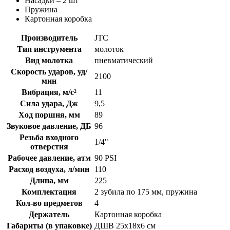
Насадки – 2 шт
Пружина
Картонная коробка
Производитель
JTC
Тип инструмента
молоток
Вид молотка
пневматический
Скорость ударов, уд/
2100
мин
Вибрация, м/с²
11
Сила удара, Дж
9,5
Ход поршня, мм
89
Звуковое давление, ДБ
96
Резьба входного
1/4"
отверстия
Рабочее давление, атм
90 PSI
Расход воздуха, л/мин
110
Длина, мм
225
Комплектация
2 зубила по 175 мм, пружина
Кол-во предметов
4
Держатель
Картонная коробка
Габариты (в упаковке)
ДШВ 25х18х6 см