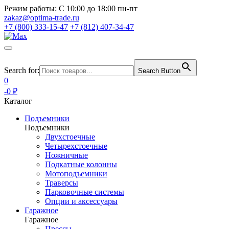
Режим работы:
С 10:00 до 18:00 пн-пт
zakaz@optima-trade.ru
+7 (800) 333-15-47
+7 (812) 407-34-47
Search for:
Search Button
0
-0 ₽
Каталог
Подъемники
Подъемники
Двухстоечные
Четырехстоечные
Ножничные
Подкатные колонны
Мотоподъемники
Траверсы
Парковочные системы
Опции и аксессуары
Гаражное
Гаражное
Прессы