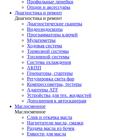
Профильные линейки
Опции и аксессуары
Диагностика и ремонт
Диагностика и ремонт
Диагностические сканеры
Видеоэндоскопы
Программаторы ключей
Мультиметры
Ходовая система
Тормозной системы
Топливной системы
Система охлаждения
АКПП
Генераторы, стартеры
Регулировка света фар
Компрессометры, тестеры
Адаптеры ATF
Устройства для тех. жидкостей
Дополнения к автосканерам
Маслосменное
Маслосменное
Слив и откачка масла
Нагнетатели масла, смазки
Раздача масла из бочек
Емкости для масла