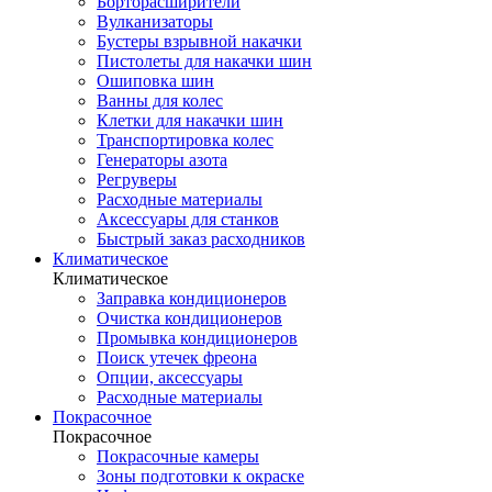
Борторасширители
Вулканизаторы
Бустеры взрывной накачки
Пистолеты для накачки шин
Ошиповка шин
Ванны для колес
Клетки для накачки шин
Транспортировка колес
Генераторы азота
Регруверы
Расходные материалы
Аксессуары для станков
Быстрый заказ расходников
Климатическое
Климатическое
Заправка кондиционеров
Очистка кондиционеров
Промывка кондиционеров
Поиск утечек фреона
Опции, аксессуары
Расходные материалы
Покрасочное
Покрасочное
Покрасочные камеры
Зоны подготовки к окраске