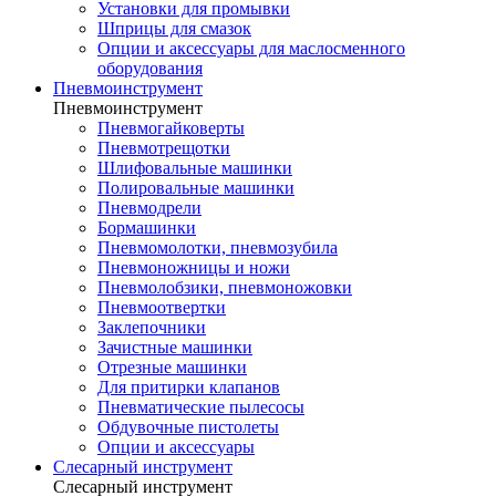
Установки для промывки
Шприцы для смазок
Опции и аксессуары для маслосменного
оборудования
Пневмоинструмент
Пневмоинструмент
Пневмогайковерты
Пневмотрещотки
Шлифовальные машинки
Полировальные машинки
Пневмодрели
Бормашинки
Пневмомолотки, пневмозубила
Пневмоножницы и ножи
Пневмолобзики, пневмоножовки
Пневмоотвертки
Заклепочники
Зачистные машинки
Отрезные машинки
Для притирки клапанов
Пневматические пылесосы
Обдувочные пистолеты
Опции и аксессуары
Слесарный инструмент
Слесарный инструмент