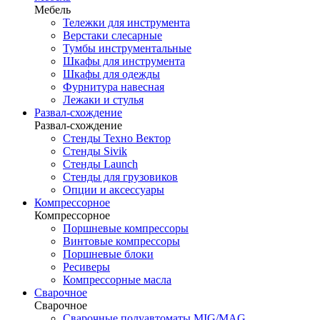
Мебель
Тележки для инструмента
Верстаки слесарные
Тумбы инструментальные
Шкафы для инструмента
Шкафы для одежды
Фурнитура навесная
Лежаки и стулья
Развал-схождение
Развал-схождение
Стенды Техно Вектор
Стенды Sivik
Стенды Launch
Стенды для грузовиков
Опции и аксессуары
Компрессорное
Компрессорное
Поршневые компрессоры
Винтовые компрессоры
Поршневые блоки
Ресиверы
Компрессорные масла
Сварочное
Сварочное
Сварочные полуавтоматы MIG/MAG