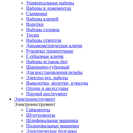
Универсальные наборы
Наборы в ложементах
Съемники
Наборы ключей
Воротки
Наборы головок
Тиски
Наборы отверток
Динамометрические ключи
Рукоятки трещоточные
Г-образные ключи
Наборы вставок-бит
Шарнирно-губцевый
Для восстановления резьбы
Электро-тех. работы
Выколотки, молотки, кувалды
Опции и аксессуары
Прочий инструмент
Электроинструмент
Электроинструмент
Гайковерты
Шуруповерты
Шлифовальные машинки
Полировальные машинки
Электрические болгарки