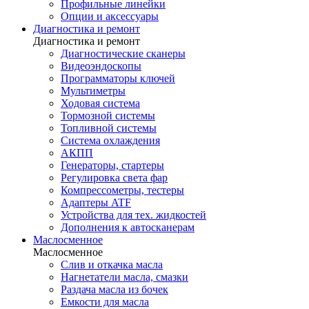
Профильные линейки
Опции и аксессуары
Диагностика и ремонт
Диагностика и ремонт
Диагностические сканеры
Видеоэндоскопы
Программаторы ключей
Мультиметры
Ходовая система
Тормозной системы
Топливной системы
Система охлаждения
АКПП
Генераторы, стартеры
Регулировка света фар
Компрессометры, тестеры
Адаптеры ATF
Устройства для тех. жидкостей
Дополнения к автосканерам
Маслосменное
Маслосменное
Слив и откачка масла
Нагнетатели масла, смазки
Раздача масла из бочек
Емкости для масла