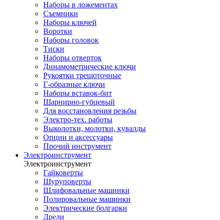
Наборы в ложементах
Съемники
Наборы ключей
Воротки
Наборы головок
Тиски
Наборы отверток
Динамометрические ключи
Рукоятки трещоточные
Г-образные ключи
Наборы вставок-бит
Шарнирно-губцевый
Для восстановления резьбы
Электро-тех. работы
Выколотки, молотки, кувалды
Опции и аксессуары
Прочий инструмент
Электроинструмент
Электроинструмент
Гайковерты
Шуруповерты
Шлифовальные машинки
Полировальные машинки
Электрические болгарки
Дрели