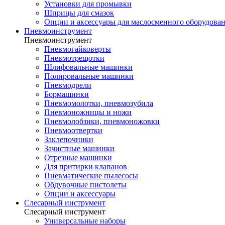
Установки для промывки
Шприцы для смазок
Опции и аксессуары для маслосменного оборудова
Пневмоинструмент
Пневмоинструмент
Пневмогайковерты
Пневмотрещотки
Шлифовальные машинки
Полировальные машинки
Пневмодрели
Бормашинки
Пневмомолотки, пневмозубила
Пневмоножницы и ножи
Пневмолобзики, пневмоножовки
Пневмоотвертки
Заклепочники
Зачистные машинки
Отрезные машинки
Для притирки клапанов
Пневматические пылесосы
Обдувочные пистолеты
Опции и аксессуары
Слесарный инструмент
Слесарный инструмент
Универсальные наборы