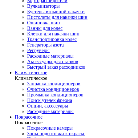
Борторасширители
Вулканизаторы
Бустеры взрывной накачки
Пистолеты для накачки шин
Ошиповка шин
Ванны для колес
Клетки для накачки шин
Транспортировка колес
Генераторы азота
Регруверы
Расходные материалы
Аксессуары для станков
Быстрый заказ расходников
Климатическое
Климатическое
Заправка кондиционеров
Очистка кондиционеров
Промывка кондиционеров
Поиск утечек фреона
Опции, аксессуары
Расходные материалы
Покрасочное
Покрасочное
Покрасочные камеры
Зоны подготовки к окраске