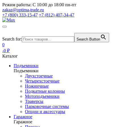
Режим работы:
С 10:00 до 18:00 пн-пт
zakaz@optima-trade.ru
+7 (800) 333-15-47
+7 (812) 407-34-47
Search for:
Search Button
0
-0 ₽
Каталог
Подъемники
Подъемники
Двухстоечные
Четырехстоечные
Ножничные
Подкатные колонны
Мотоподъемники
Траверсы
Парковочные системы
Опции и аксессуары
Гаражное
Гаражное
Прессы