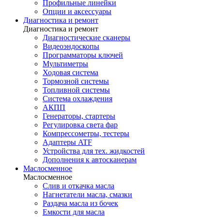
Профильные линейки
Опции и аксессуары
Диагностика и ремонт
Диагностика и ремонт
Диагностические сканеры
Видеоэндоскопы
Программаторы ключей
Мультиметры
Ходовая система
Тормозной системы
Топливной системы
Система охлаждения
АКПП
Генераторы, стартеры
Регулировка света фар
Компрессометры, тестеры
Адаптеры ATF
Устройства для тех. жидкостей
Дополнения к автосканерам
Маслосменное
Маслосменное
Слив и откачка масла
Нагнетатели масла, смазки
Раздача масла из бочек
Емкости для масла