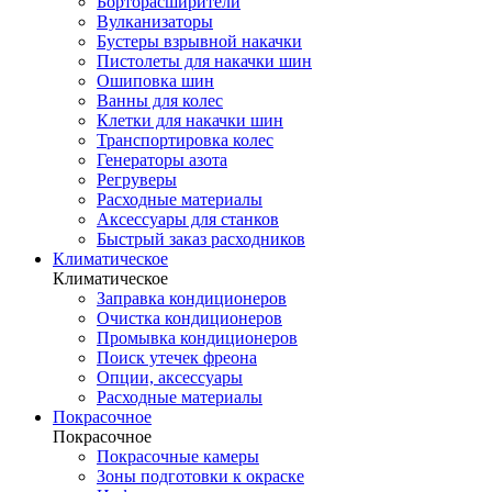
Борторасширители
Вулканизаторы
Бустеры взрывной накачки
Пистолеты для накачки шин
Ошиповка шин
Ванны для колес
Клетки для накачки шин
Транспортировка колес
Генераторы азота
Регруверы
Расходные материалы
Аксессуары для станков
Быстрый заказ расходников
Климатическое
Климатическое
Заправка кондиционеров
Очистка кондиционеров
Промывка кондиционеров
Поиск утечек фреона
Опции, аксессуары
Расходные материалы
Покрасочное
Покрасочное
Покрасочные камеры
Зоны подготовки к окраске