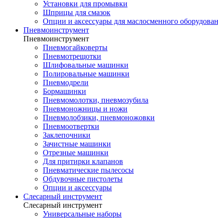
Установки для промывки
Шприцы для смазок
Опции и аксессуары для маслосменного оборудова
Пневмоинструмент
Пневмоинструмент
Пневмогайковерты
Пневмотрещотки
Шлифовальные машинки
Полировальные машинки
Пневмодрели
Бормашинки
Пневмомолотки, пневмозубила
Пневмоножницы и ножи
Пневмолобзики, пневмоножовки
Пневмоотвертки
Заклепочники
Зачистные машинки
Отрезные машинки
Для притирки клапанов
Пневматические пылесосы
Обдувочные пистолеты
Опции и аксессуары
Слесарный инструмент
Слесарный инструмент
Универсальные наборы