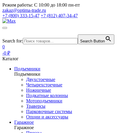
Режим работы:
С 10:00 до 18:00 пн-пт
zakaz@optima-trade.ru
+7 (800) 333-15-47
+7 (812) 407-34-47
Search for:
Search Button
0
-0 ₽
Каталог
Подъемники
Подъемники
Двухстоечные
Четырехстоечные
Ножничные
Подкатные колонны
Мотоподъемники
Траверсы
Парковочные системы
Опции и аксессуары
Гаражное
Гаражное
Прессы