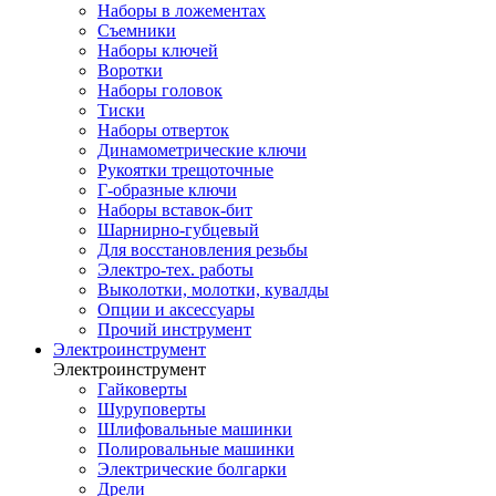
Наборы в ложементах
Съемники
Наборы ключей
Воротки
Наборы головок
Тиски
Наборы отверток
Динамометрические ключи
Рукоятки трещоточные
Г-образные ключи
Наборы вставок-бит
Шарнирно-губцевый
Для восстановления резьбы
Электро-тех. работы
Выколотки, молотки, кувалды
Опции и аксессуары
Прочий инструмент
Электроинструмент
Электроинструмент
Гайковерты
Шуруповерты
Шлифовальные машинки
Полировальные машинки
Электрические болгарки
Дрели