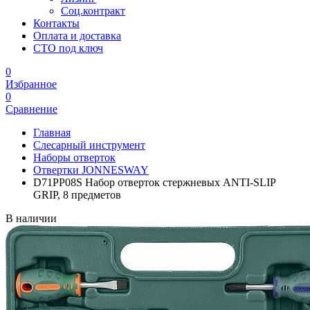
Соц.контракт
Контакты
Оплата и доставка
СТО под ключ
0
Избранное
0
Сравнение
Главная
Слесарный инструмент
Наборы отверток
Отвертки JONNESWAY
D71PP08S Набор отверток стержневых ANTI-SLIP
GRIP, 8 предметов
В наличии