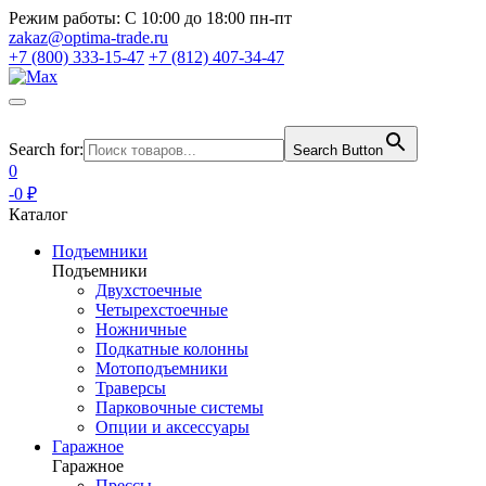
Режим работы:
С 10:00 до 18:00 пн-пт
zakaz@optima-trade.ru
+7 (800) 333-15-47
+7 (812) 407-34-47
Search for:
Search Button
0
-0 ₽
Каталог
Подъемники
Подъемники
Двухстоечные
Четырехстоечные
Ножничные
Подкатные колонны
Мотоподъемники
Траверсы
Парковочные системы
Опции и аксессуары
Гаражное
Гаражное
Прессы