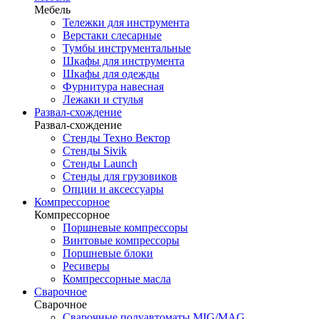
Мебель
Тележки для инструмента
Верстаки слесарные
Тумбы инструментальные
Шкафы для инструмента
Шкафы для одежды
Фурнитура навесная
Лежаки и стулья
Развал-схождение
Развал-схождение
Стенды Техно Вектор
Стенды Sivik
Стенды Launch
Стенды для грузовиков
Опции и аксессуары
Компрессорное
Компрессорное
Поршневые компрессоры
Винтовые компрессоры
Поршневые блоки
Ресиверы
Компрессорные масла
Сварочное
Сварочное
Сварочные полуавтоматы MIG/MAG