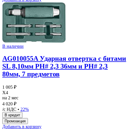
В наличии
AG010055A Ударная отвертка с битами
SL 8,10мм PH# 2,3 36мм и PH# 2,3
80мм, 7 предметов
1 005 ₽
X4
на 2 мес
4 020 ₽
/с НДС •
22%
Добавить в корзину