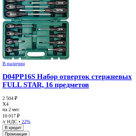
В наличии
D04PP16S Набор отверток стержневых
FULL STAR, 16 предметов
2 504 ₽
X4
на 2 мес
10 017 ₽
/с НДС •
22%