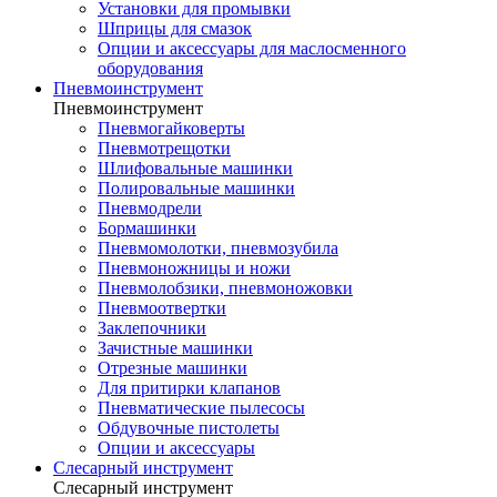
Установки для промывки
Шприцы для смазок
Опции и аксессуары для маслосменного
оборудования
Пневмоинструмент
Пневмоинструмент
Пневмогайковерты
Пневмотрещотки
Шлифовальные машинки
Полировальные машинки
Пневмодрели
Бормашинки
Пневмомолотки, пневмозубила
Пневмоножницы и ножи
Пневмолобзики, пневмоножовки
Пневмоотвертки
Заклепочники
Зачистные машинки
Отрезные машинки
Для притирки клапанов
Пневматические пылесосы
Обдувочные пистолеты
Опции и аксессуары
Слесарный инструмент
Слесарный инструмент