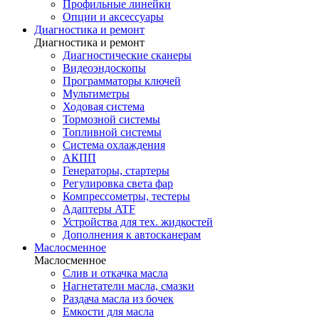
Профильные линейки
Опции и аксессуары
Диагностика и ремонт
Диагностика и ремонт
Диагностические сканеры
Видеоэндоскопы
Программаторы ключей
Мультиметры
Ходовая система
Тормозной системы
Топливной системы
Система охлаждения
АКПП
Генераторы, стартеры
Регулировка света фар
Компрессометры, тестеры
Адаптеры ATF
Устройства для тех. жидкостей
Дополнения к автосканерам
Маслосменное
Маслосменное
Слив и откачка масла
Нагнетатели масла, смазки
Раздача масла из бочек
Емкости для масла