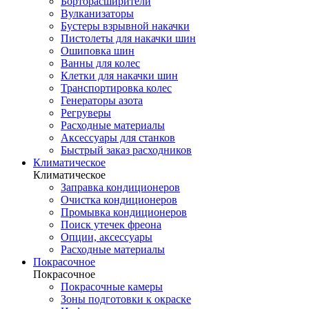
Борторасширители
Вулканизаторы
Бустеры взрывной накачки
Пистолеты для накачки шин
Ошиповка шин
Ванны для колес
Клетки для накачки шин
Транспортировка колес
Генераторы азота
Регруверы
Расходные материалы
Аксессуары для станков
Быстрый заказ расходников
Климатическое
Климатическое
Заправка кондиционеров
Очистка кондиционеров
Промывка кондиционеров
Поиск утечек фреона
Опции, аксессуары
Расходные материалы
Покрасочное
Покрасочное
Покрасочные камеры
Зоны подготовки к окраске