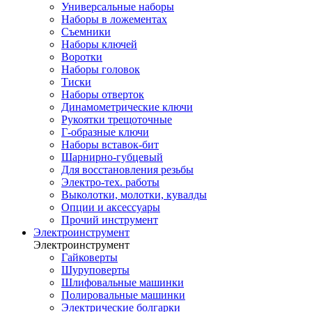
Универсальные наборы
Наборы в ложементах
Съемники
Наборы ключей
Воротки
Наборы головок
Тиски
Наборы отверток
Динамометрические ключи
Рукоятки трещоточные
Г-образные ключи
Наборы вставок-бит
Шарнирно-губцевый
Для восстановления резьбы
Электро-тех. работы
Выколотки, молотки, кувалды
Опции и аксессуары
Прочий инструмент
Электроинструмент
Электроинструмент
Гайковерты
Шуруповерты
Шлифовальные машинки
Полировальные машинки
Электрические болгарки