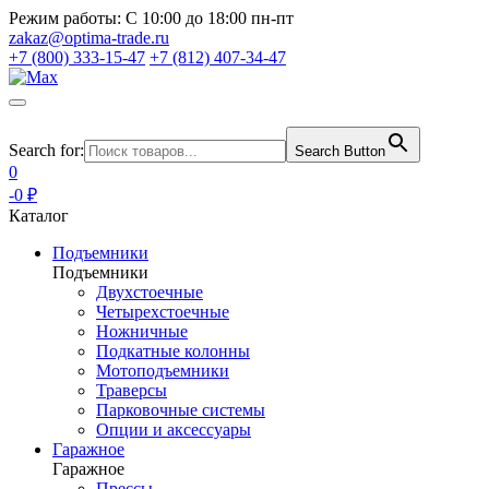
Режим работы:
С 10:00 до 18:00 пн-пт
zakaz@optima-trade.ru
+7 (800) 333-15-47
+7 (812) 407-34-47
Search for:
Search Button
0
-0 ₽
Каталог
Подъемники
Подъемники
Двухстоечные
Четырехстоечные
Ножничные
Подкатные колонны
Мотоподъемники
Траверсы
Парковочные системы
Опции и аксессуары
Гаражное
Гаражное
Прессы