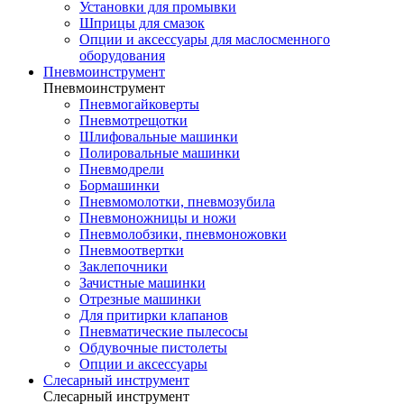
Установки для промывки
Шприцы для смазок
Опции и аксессуары для маслосменного
оборудования
Пневмоинструмент
Пневмоинструмент
Пневмогайковерты
Пневмотрещотки
Шлифовальные машинки
Полировальные машинки
Пневмодрели
Бормашинки
Пневмомолотки, пневмозубила
Пневмоножницы и ножи
Пневмолобзики, пневмоножовки
Пневмоотвертки
Заклепочники
Зачистные машинки
Отрезные машинки
Для притирки клапанов
Пневматические пылесосы
Обдувочные пистолеты
Опции и аксессуары
Слесарный инструмент
Слесарный инструмент