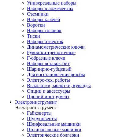
Универсальные наборы
Наборы в ложементах
Съемники
Наборы ключей
Воротки
Наборы головок
Тиски
Наборы отверток
Динамометрические ключи
Рукоятки трещоточные
Г-образные ключи
Наборы вставок-бит
Шарнирно-губцевый
Для восстановления резьбы
Электро-тех. работы
Выколотки, молотки, кувалды
Опции и аксессуары
Прочий инструмент
Электроинструмент
Электроинструмент
Гайковерты
Шуруповерты
Шлифовальные машинки
Полировальные машинки
Электрические болгарки