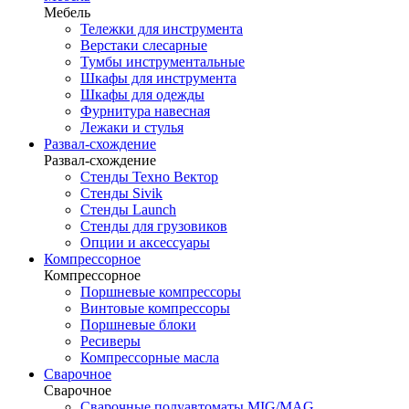
Мебель
Тележки для инструмента
Верстаки слесарные
Тумбы инструментальные
Шкафы для инструмента
Шкафы для одежды
Фурнитура навесная
Лежаки и стулья
Развал-схождение
Развал-схождение
Стенды Техно Вектор
Стенды Sivik
Стенды Launch
Стенды для грузовиков
Опции и аксессуары
Компрессорное
Компрессорное
Поршневые компрессоры
Винтовые компрессоры
Поршневые блоки
Ресиверы
Компрессорные масла
Сварочное
Сварочное
Сварочные полуавтоматы MIG/MAG