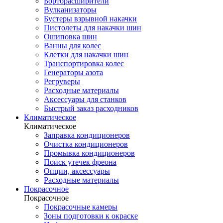
Борторасширители
Вулканизаторы
Бустеры взрывной накачки
Пистолеты для накачки шин
Ошиповка шин
Ванны для колес
Клетки для накачки шин
Транспортировка колес
Генераторы азота
Регруверы
Расходные материалы
Аксессуары для станков
Быстрый заказ расходников
Климатическое
Климатическое
Заправка кондиционеров
Очистка кондиционеров
Промывка кондиционеров
Поиск утечек фреона
Опции, аксессуары
Расходные материалы
Покрасочное
Покрасочное
Покрасочные камеры
Зоны подготовки к окраске