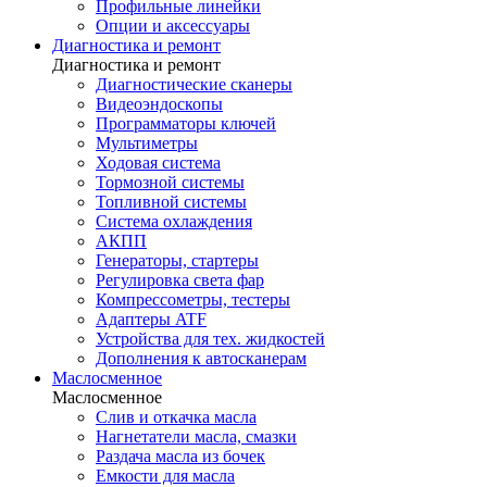
Профильные линейки
Опции и аксессуары
Диагностика и ремонт
Диагностика и ремонт
Диагностические сканеры
Видеоэндоскопы
Программаторы ключей
Мультиметры
Ходовая система
Тормозной системы
Топливной системы
Система охлаждения
АКПП
Генераторы, стартеры
Регулировка света фар
Компрессометры, тестеры
Адаптеры ATF
Устройства для тех. жидкостей
Дополнения к автосканерам
Маслосменное
Маслосменное
Слив и откачка масла
Нагнетатели масла, смазки
Раздача масла из бочек
Емкости для масла