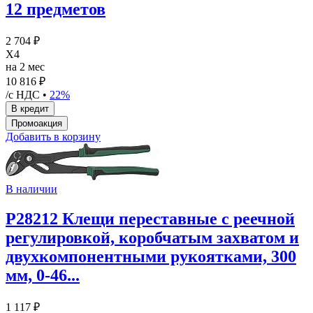
12 предметов
2 704 ₽
X4
на 2 мес
10 816 ₽
/с НДС •
22%
Добавить в корзину
В наличии
P28212 Клещи переставные с реечной
регулировкой, коробчатым захватом и
двухкомпонентными рукоятками, 300
мм, 0-46...
1 117 ₽