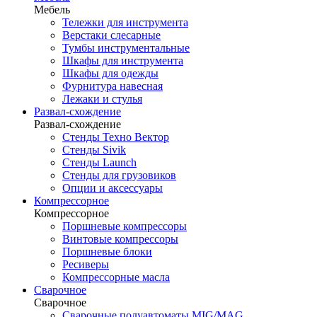
Мебель
Тележки для инструмента
Верстаки слесарные
Тумбы инструментальные
Шкафы для инструмента
Шкафы для одежды
Фурнитура навесная
Лежаки и стулья
Развал-схождение
Развал-схождение
Стенды Техно Вектор
Стенды Sivik
Стенды Launch
Стенды для грузовиков
Опции и аксессуары
Компрессорное
Компрессорное
Поршневые компрессоры
Винтовые компрессоры
Поршневые блоки
Ресиверы
Компрессорные масла
Сварочное
Сварочное
Сварочные полуавтоматы MIG/MAG