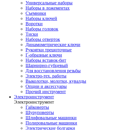
Универсальные наборы
Наборы в ложементах
Съемники
Наборы ключей
Воротки
Наборы головок
Тиски
Наборы отверток
Динамометрические ключи
Рукоятки трещоточные
Г-образные ключи
Наборы вставок-бит
Шарнирно-губцевый
Для восстановления резьбы
Электро-тех. работы
Выколотки, молотки, кувалды
Опции и аксессуары
Прочий инструмент
Электроинструмент
Электроинструмент
Гайковерты
Шуруповерты
Шлифовальные машинки
Полировальные машинки
Электрические болгарки