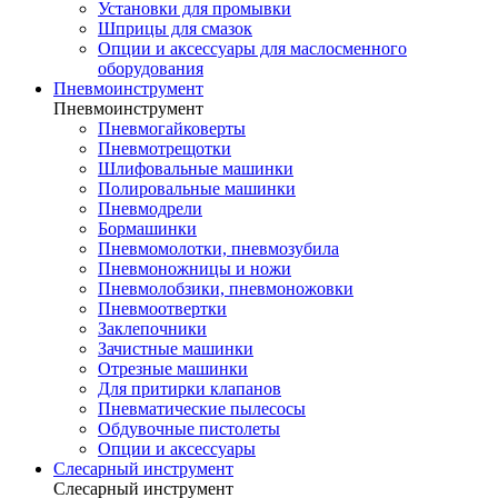
Установки для промывки
Шприцы для смазок
Опции и аксессуары для маслосменного
оборудования
Пневмоинструмент
Пневмоинструмент
Пневмогайковерты
Пневмотрещотки
Шлифовальные машинки
Полировальные машинки
Пневмодрели
Бормашинки
Пневмомолотки, пневмозубила
Пневмоножницы и ножи
Пневмолобзики, пневмоножовки
Пневмоотвертки
Заклепочники
Зачистные машинки
Отрезные машинки
Для притирки клапанов
Пневматические пылесосы
Обдувочные пистолеты
Опции и аксессуары
Слесарный инструмент
Слесарный инструмент