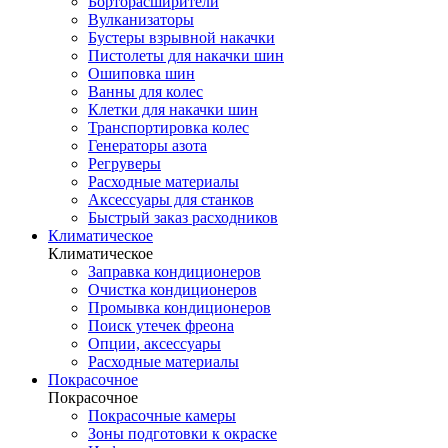
Борторасширители
Вулканизаторы
Бустеры взрывной накачки
Пистолеты для накачки шин
Ошиповка шин
Ванны для колес
Клетки для накачки шин
Транспортировка колес
Генераторы азота
Регруверы
Расходные материалы
Аксессуары для станков
Быстрый заказ расходников
Климатическое
Климатическое
Заправка кондиционеров
Очистка кондиционеров
Промывка кондиционеров
Поиск утечек фреона
Опции, аксессуары
Расходные материалы
Покрасочное
Покрасочное
Покрасочные камеры
Зоны подготовки к окраске