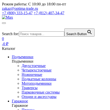
Режим работы:
С 10:00 до 18:00 пн-пт
zakaz@optima-trade.ru
+7 (800) 333-15-47
+7 (812) 407-34-47
Search for:
Search Button
0
-0 ₽
Каталог
Подъемники
Подъемники
Двухстоечные
Четырехстоечные
Ножничные
Подкатные колонны
Мотоподъемники
Траверсы
Парковочные системы
Опции и аксессуары
Гаражное
Гаражное
Прессы