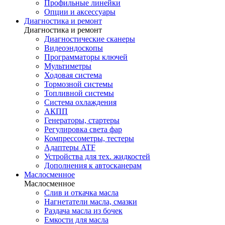
Профильные линейки
Опции и аксессуары
Диагностика и ремонт
Диагностика и ремонт
Диагностические сканеры
Видеоэндоскопы
Программаторы ключей
Мультиметры
Ходовая система
Тормозной системы
Топливной системы
Система охлаждения
АКПП
Генераторы, стартеры
Регулировка света фар
Компрессометры, тестеры
Адаптеры ATF
Устройства для тех. жидкостей
Дополнения к автосканерам
Маслосменное
Маслосменное
Слив и откачка масла
Нагнетатели масла, смазки
Раздача масла из бочек
Емкости для масла