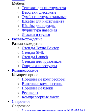
Мебель
Тележки для инструмента
Верстаки слесарные
Тумбы инструментальные
Шкафы для инструмента
Шкафы для одежды
Фурнитура навесная
Лежаки и стулья
Развал-схождение
Развал-схождение
Стенды Техно Вектор
Стенды Sivik
Стенды Launch
Стенды для грузовиков
Опции и аксессуары
Компрессорное
Компрессорное
Поршневые компрессоры
Винтовые компрессоры
Поршневые блоки
Ресиверы
Компрессорные масла
Сварочное
Сварочное
Сварочные полуавтоматы MIG/MAG