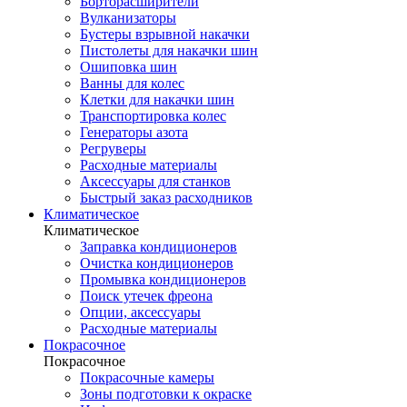
Борторасширители
Вулканизаторы
Бустеры взрывной накачки
Пистолеты для накачки шин
Ошиповка шин
Ванны для колес
Клетки для накачки шин
Транспортировка колес
Генераторы азота
Регруверы
Расходные материалы
Аксессуары для станков
Быстрый заказ расходников
Климатическое
Климатическое
Заправка кондиционеров
Очистка кондиционеров
Промывка кондиционеров
Поиск утечек фреона
Опции, аксессуары
Расходные материалы
Покрасочное
Покрасочное
Покрасочные камеры
Зоны подготовки к окраске