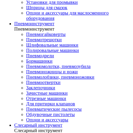
Установки для промывки
Шприцы для смазок
Опции и аксессуары для маслосменного
оборудования
Пневмоинструмент
Пневмоинструмент
Пневмогайковерты
Пневмотрещотки
Шлифовальные машинки
Полировальные машинки
Пневмодрели
Бормашинки
Пневмомолотки, пневмозубила
Пневмоножницы и ножи
Пневмолобзики, пневмоножовки
Пневмоотвертки
Заклепочники
Зачистные машинки
Отрезные машинки
Для притирки клапанов
Пневматические пылесосы
Обдувочные пистолеты
Опции и аксессуары
Слесарный инструмент
Слесарный инструмент