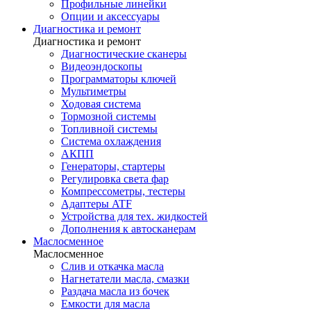
Профильные линейки
Опции и аксессуары
Диагностика и ремонт
Диагностика и ремонт
Диагностические сканеры
Видеоэндоскопы
Программаторы ключей
Мультиметры
Ходовая система
Тормозной системы
Топливной системы
Система охлаждения
АКПП
Генераторы, стартеры
Регулировка света фар
Компрессометры, тестеры
Адаптеры ATF
Устройства для тех. жидкостей
Дополнения к автосканерам
Маслосменное
Маслосменное
Слив и откачка масла
Нагнетатели масла, смазки
Раздача масла из бочек
Емкости для масла