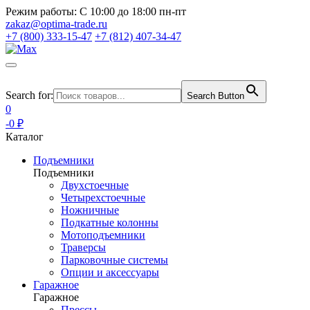
Режим работы:
С 10:00 до 18:00 пн-пт
zakaz@optima-trade.ru
+7 (800) 333-15-47
+7 (812) 407-34-47
Search for:
Search Button
0
-0 ₽
Каталог
Подъемники
Подъемники
Двухстоечные
Четырехстоечные
Ножничные
Подкатные колонны
Мотоподъемники
Траверсы
Парковочные системы
Опции и аксессуары
Гаражное
Гаражное
Прессы