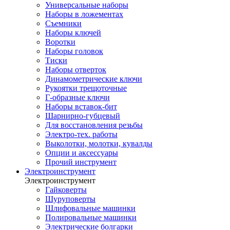
Универсальные наборы
Наборы в ложементах
Съемники
Наборы ключей
Воротки
Наборы головок
Тиски
Наборы отверток
Динамометрические ключи
Рукоятки трещоточные
Г-образные ключи
Наборы вставок-бит
Шарнирно-губцевый
Для восстановления резьбы
Электро-тех. работы
Выколотки, молотки, кувалды
Опции и аксессуары
Прочий инструмент
Электроинструмент
Электроинструмент
Гайковерты
Шуруповерты
Шлифовальные машинки
Полировальные машинки
Электрические болгарки