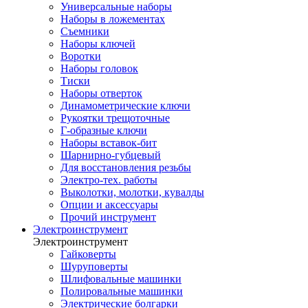
Универсальные наборы
Наборы в ложементах
Съемники
Наборы ключей
Воротки
Наборы головок
Тиски
Наборы отверток
Динамометрические ключи
Рукоятки трещоточные
Г-образные ключи
Наборы вставок-бит
Шарнирно-губцевый
Для восстановления резьбы
Электро-тех. работы
Выколотки, молотки, кувалды
Опции и аксессуары
Прочий инструмент
Электроинструмент
Электроинструмент
Гайковерты
Шуруповерты
Шлифовальные машинки
Полировальные машинки
Электрические болгарки