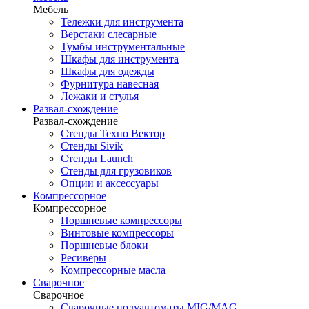
Мебель
Тележки для инструмента
Верстаки слесарные
Тумбы инструментальные
Шкафы для инструмента
Шкафы для одежды
Фурнитура навесная
Лежаки и стулья
Развал-схождение
Развал-схождение
Стенды Техно Вектор
Стенды Sivik
Стенды Launch
Стенды для грузовиков
Опции и аксессуары
Компрессорное
Компрессорное
Поршневые компрессоры
Винтовые компрессоры
Поршневые блоки
Ресиверы
Компрессорные масла
Сварочное
Сварочное
Сварочные полуавтоматы MIG/MAG