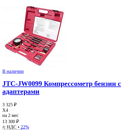
В наличии
JTC-JW0099 Компрессометр бензин с
адаптерами
3 325 ₽
X4
на 2 мес
13 300 ₽
/с НДС •
22%