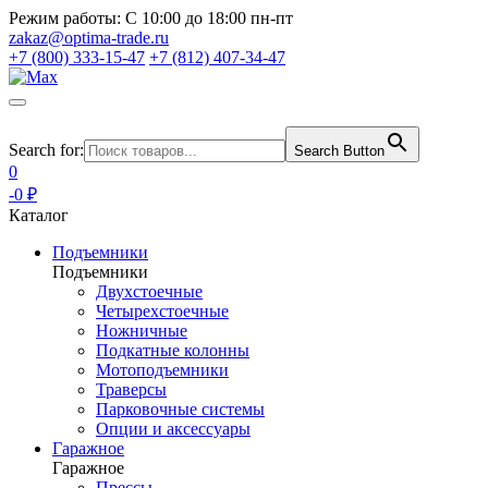
Режим работы:
С 10:00 до 18:00 пн-пт
zakaz@optima-trade.ru
+7 (800) 333-15-47
+7 (812) 407-34-47
Search for:
Search Button
0
-0 ₽
Каталог
Подъемники
Подъемники
Двухстоечные
Четырехстоечные
Ножничные
Подкатные колонны
Мотоподъемники
Траверсы
Парковочные системы
Опции и аксессуары
Гаражное
Гаражное
Прессы