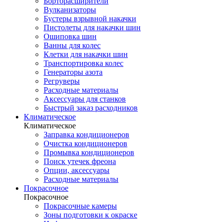
Борторасширители
Вулканизаторы
Бустеры взрывной накачки
Пистолеты для накачки шин
Ошиповка шин
Ванны для колес
Клетки для накачки шин
Транспортировка колес
Генераторы азота
Регруверы
Расходные материалы
Аксессуары для станков
Быстрый заказ расходников
Климатическое
Климатическое
Заправка кондиционеров
Очистка кондиционеров
Промывка кондиционеров
Поиск утечек фреона
Опции, аксессуары
Расходные материалы
Покрасочное
Покрасочное
Покрасочные камеры
Зоны подготовки к окраске