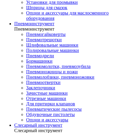
Установки для промывки
Шприцы для смазок
Опции и аксессуары для маслосменного
оборудования
Пневмоинструмент
Пневмоинструмент
Пневмогайковерты
Пневмотрещотки
Шлифовальные машинки
Полировальные машинки
Пневмодрели
Бормашинки
Пневмомолотки, пневмозубила
Пневмоножницы и ножи
Пневмолобзики, пневмоножовки
Пневмоотвертки
Заклепочники
Зачистные машинки
Отрезные машинки
Для притирки клапанов
Пневматические пылесосы
Обдувочные пистолеты
Опции и аксессуары
Слесарный инструмент
Слесарный инструмент