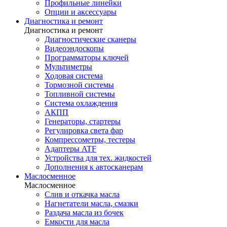
Профильные линейки
Опции и аксессуары
Диагностика и ремонт
Диагностика и ремонт
Диагностические сканеры
Видеоэндоскопы
Программаторы ключей
Мультиметры
Ходовая система
Тормозной системы
Топливной системы
Система охлаждения
АКПП
Генераторы, стартеры
Регулировка света фар
Компрессометры, тестеры
Адаптеры ATF
Устройства для тех. жидкостей
Дополнения к автосканерам
Маслосменное
Маслосменное
Слив и откачка масла
Нагнетатели масла, смазки
Раздача масла из бочек
Емкости для масла