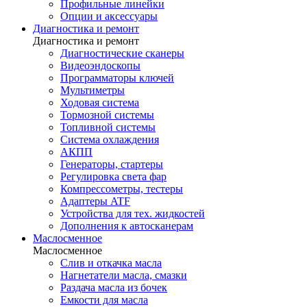
Профильные линейки
Опции и аксессуары
Диагностика и ремонт
Диагностика и ремонт
Диагностические сканеры
Видеоэндоскопы
Программаторы ключей
Мультиметры
Ходовая система
Тормозной системы
Топливной системы
Система охлаждения
АКПП
Генераторы, стартеры
Регулировка света фар
Компрессометры, тестеры
Адаптеры ATF
Устройства для тех. жидкостей
Дополнения к автосканерам
Маслосменное
Маслосменное
Слив и откачка масла
Нагнетатели масла, смазки
Раздача масла из бочек
Емкости для масла