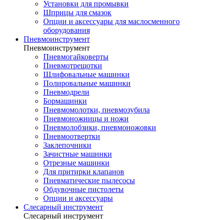
Установки для промывки
Шприцы для смазок
Опции и аксессуары для маслосменного
оборудования
Пневмоинструмент
Пневмоинструмент
Пневмогайковерты
Пневмотрещотки
Шлифовальные машинки
Полировальные машинки
Пневмодрели
Бормашинки
Пневмомолотки, пневмозубила
Пневмоножницы и ножи
Пневмолобзики, пневмоножовки
Пневмоотвертки
Заклепочники
Зачистные машинки
Отрезные машинки
Для притирки клапанов
Пневматические пылесосы
Обдувочные пистолеты
Опции и аксессуары
Слесарный инструмент
Слесарный инструмент