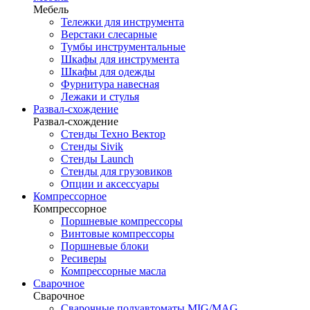
Мебель
Тележки для инструмента
Верстаки слесарные
Тумбы инструментальные
Шкафы для инструмента
Шкафы для одежды
Фурнитура навесная
Лежаки и стулья
Развал-схождение
Развал-схождение
Стенды Техно Вектор
Стенды Sivik
Стенды Launch
Стенды для грузовиков
Опции и аксессуары
Компрессорное
Компрессорное
Поршневые компрессоры
Винтовые компрессоры
Поршневые блоки
Ресиверы
Компрессорные масла
Сварочное
Сварочное
Сварочные полуавтоматы MIG/MAG