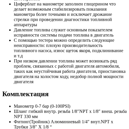
Циферблат на манометре заполнен глицерином что
делает возможным стабилизировать показания
манометра более точными и исключает дрожание
стрелки при проведении диагностики топливной
аппаратуры
Давление топлива служит основным показателем
исправности системы подачи топлива в двигатель
С помощью тестера можно определить следующие
неисправности: плохую производительность
топливного насоса, износ щеток якоря, подклинивание
и т.д
При низком давлении топлива может возникать ряд
проблем, связанных с работой двигателя автомобиля,
таких как неустойчивая работа двигателя, приостановка
двигателя на холостом ходу, недобор полной мощности
двигателя
Комплектация
Манометр 0-7 бар (0-100PSI)
Шланг гибкий внутр. резьба 1/8″NPT х 1/8″ внеш. резьба
NPT 330 мм
Фитинг(Тройник) Алюминиевый 1/4″ внут.NPT х
Трубки 3/8″ X 1/8 “