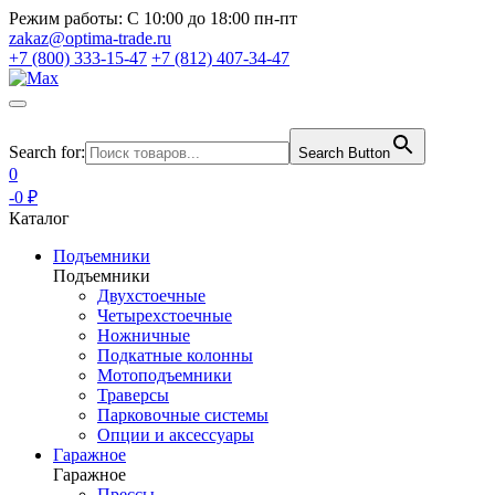
Режим работы:
С 10:00 до 18:00 пн-пт
zakaz@optima-trade.ru
+7 (800) 333-15-47
+7 (812) 407-34-47
Search for:
Search Button
0
-0 ₽
Каталог
Подъемники
Подъемники
Двухстоечные
Четырехстоечные
Ножничные
Подкатные колонны
Мотоподъемники
Траверсы
Парковочные системы
Опции и аксессуары
Гаражное
Гаражное
Прессы