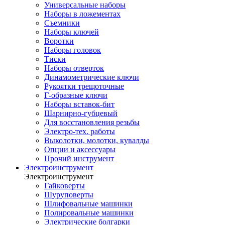
Универсальные наборы
Наборы в ложементах
Съемники
Наборы ключей
Воротки
Наборы головок
Тиски
Наборы отверток
Динамометрические ключи
Рукоятки трещоточные
Г-образные ключи
Наборы вставок-бит
Шарнирно-губцевый
Для восстановления резьбы
Электро-тех. работы
Выколотки, молотки, кувалды
Опции и аксессуары
Прочий инструмент
Электроинструмент
Электроинструмент
Гайковерты
Шуруповерты
Шлифовальные машинки
Полировальные машинки
Электрические болгарки