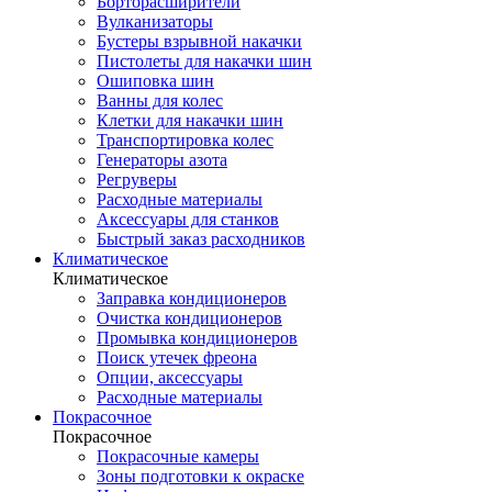
Борторасширители
Вулканизаторы
Бустеры взрывной накачки
Пистолеты для накачки шин
Ошиповка шин
Ванны для колес
Клетки для накачки шин
Транспортировка колес
Генераторы азота
Регруверы
Расходные материалы
Аксессуары для станков
Быстрый заказ расходников
Климатическое
Климатическое
Заправка кондиционеров
Очистка кондиционеров
Промывка кондиционеров
Поиск утечек фреона
Опции, аксессуары
Расходные материалы
Покрасочное
Покрасочное
Покрасочные камеры
Зоны подготовки к окраске