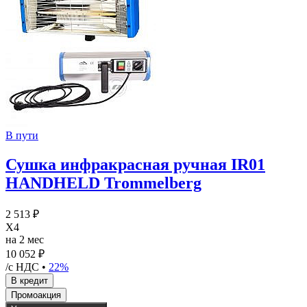
В пути
Сушка инфракрасная ручная IR01
HANDHELD Trommelberg
2 513 ₽
X4
на 2 мес
10 052 ₽
/с НДС •
22%