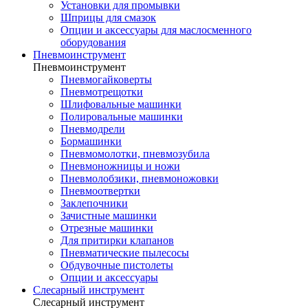
Установки для промывки
Шприцы для смазок
Опции и аксессуары для маслосменного
оборудования
Пневмоинструмент
Пневмоинструмент
Пневмогайковерты
Пневмотрещотки
Шлифовальные машинки
Полировальные машинки
Пневмодрели
Бормашинки
Пневмомолотки, пневмозубила
Пневмоножницы и ножи
Пневмолобзики, пневмоножовки
Пневмоотвертки
Заклепочники
Зачистные машинки
Отрезные машинки
Для притирки клапанов
Пневматические пылесосы
Обдувочные пистолеты
Опции и аксессуары
Слесарный инструмент
Слесарный инструмент