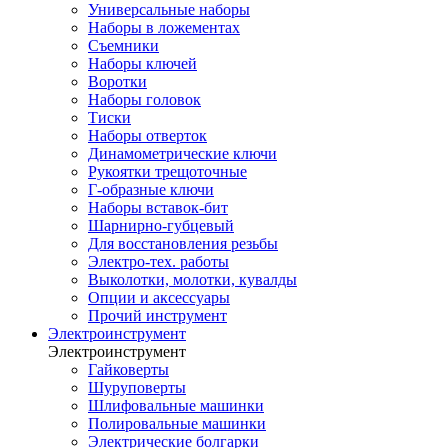
Универсальные наборы
Наборы в ложементах
Съемники
Наборы ключей
Воротки
Наборы головок
Тиски
Наборы отверток
Динамометрические ключи
Рукоятки трещоточные
Г-образные ключи
Наборы вставок-бит
Шарнирно-губцевый
Для восстановления резьбы
Электро-тех. работы
Выколотки, молотки, кувалды
Опции и аксессуары
Прочий инструмент
Электроинструмент
Электроинструмент
Гайковерты
Шуруповерты
Шлифовальные машинки
Полировальные машинки
Электрические болгарки