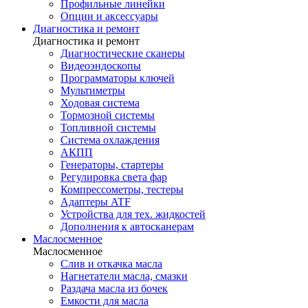
Профильные линейки
Опции и аксессуары
Диагностика и ремонт
Диагностика и ремонт
Диагностические сканеры
Видеоэндоскопы
Программаторы ключей
Мультиметры
Ходовая система
Тормозной системы
Топливной системы
Система охлаждения
АКПП
Генераторы, стартеры
Регулировка света фар
Компрессометры, тестеры
Адаптеры ATF
Устройства для тех. жидкостей
Дополнения к автосканерам
Маслосменное
Маслосменное
Слив и откачка масла
Нагнетатели масла, смазки
Раздача масла из бочек
Емкости для масла