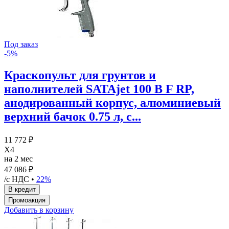
Под заказ
-5%
Краскопульт для грунтов и
наполнителей SATAjet 100 B F RP,
анодированный корпус, алюминиевый
верхний бачок 0.75 л, с...
11 772 ₽
X4
на 2 мес
47 086 ₽
/с НДС •
22%
Добавить в корзину