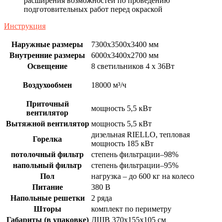
расширения возможностей по проведению
подготовительных работ перед окраской
Инструкция
Наружные размеры
7300x3500x3400 мм
Внутренние размеры
6000x3400x2700 мм
Освещение
8 светильников 4 х 36Вт
Воздухообмен
18000 м³/ч
Приточный
мощность 5,5 кВт
вентилятор
Вытяжной вентилятор
мощность 5,5 кВт
дизельная RIELLO, тепловая
Горелка
мощность 185 кВт
потолочный фильтр
степень фильтрации–98%
напольный фильтр
степень фильтрации–95%
Пол
нагрузка – до 600 кг на колесо
Питание
380 В
Напольные решетки
2 ряда
Шторы
комплект по периметру
Габариты (в упаковке)
ДШВ 370х155х105 см