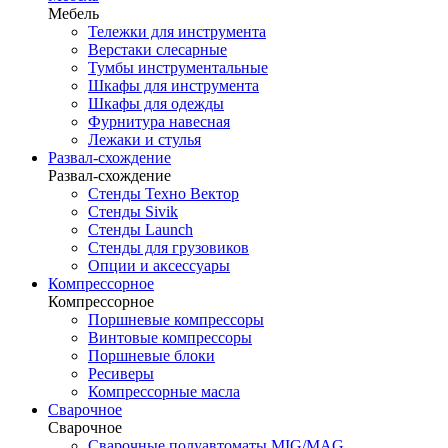
Мебель
Тележки для инструмента
Верстаки слесарные
Тумбы инструментальные
Шкафы для инструмента
Шкафы для одежды
Фурнитура навесная
Лежаки и стулья
Развал-схождение
Развал-схождение
Стенды Техно Вектор
Стенды Sivik
Стенды Launch
Стенды для грузовиков
Опции и аксессуары
Компрессорное
Компрессорное
Поршневые компрессоры
Винтовые компрессоры
Поршневые блоки
Ресиверы
Компрессорные масла
Сварочное
Сварочное
Сварочные полуавтоматы MIG/MAG