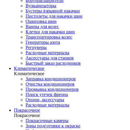
Борторасширители
Вулканизаторы
Бустеры взрывной накачки
Пистолеты для накачки шин
Ошиповка шин
Ванны для колес
Клетки для накачки шин
Транспортировка колес
Генераторы азота
Регруверы
Расходные материалы
Аксессуары для станков
Быстрый заказ расходников
Климатическое
Климатическое
Заправка кондиционеров
Очистка кондиционеров
Промывка кондиционеров
Поиск утечек фреона
Опции, аксессуары
Расходные материалы
Покрасочное
Покрасочное
Покрасочные камеры
Зоны подготовки к окраске