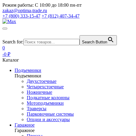
Режим работы:
С 10:00 до 18:00 пн-пт
zakaz@optima-trade.ru
+7 (800) 333-15-47
+7 (812) 407-34-47
Search for:
Search Button
0
-0 ₽
Каталог
Подъемники
Подъемники
Двухстоечные
Четырехстоечные
Ножничные
Подкатные колонны
Мотоподъемники
Траверсы
Парковочные системы
Опции и аксессуары
Гаражное
Гаражное
Прессы