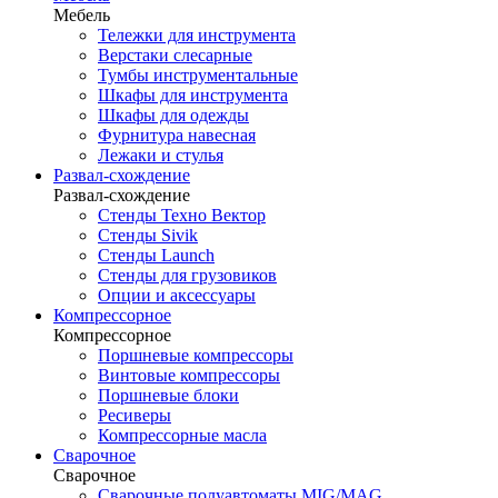
Мебель
Тележки для инструмента
Верстаки слесарные
Тумбы инструментальные
Шкафы для инструмента
Шкафы для одежды
Фурнитура навесная
Лежаки и стулья
Развал-схождение
Развал-схождение
Стенды Техно Вектор
Стенды Sivik
Стенды Launch
Стенды для грузовиков
Опции и аксессуары
Компрессорное
Компрессорное
Поршневые компрессоры
Винтовые компрессоры
Поршневые блоки
Ресиверы
Компрессорные масла
Сварочное
Сварочное
Сварочные полуавтоматы MIG/MAG