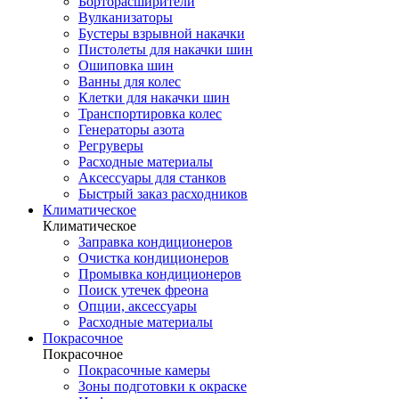
Борторасширители
Вулканизаторы
Бустеры взрывной накачки
Пистолеты для накачки шин
Ошиповка шин
Ванны для колес
Клетки для накачки шин
Транспортировка колес
Генераторы азота
Регруверы
Расходные материалы
Аксессуары для станков
Быстрый заказ расходников
Климатическое
Климатическое
Заправка кондиционеров
Очистка кондиционеров
Промывка кондиционеров
Поиск утечек фреона
Опции, аксессуары
Расходные материалы
Покрасочное
Покрасочное
Покрасочные камеры
Зоны подготовки к окраске