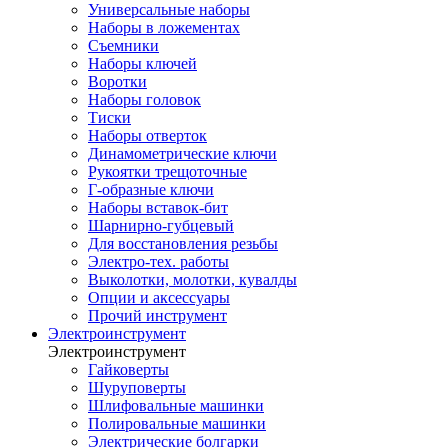
Универсальные наборы
Наборы в ложементах
Съемники
Наборы ключей
Воротки
Наборы головок
Тиски
Наборы отверток
Динамометрические ключи
Рукоятки трещоточные
Г-образные ключи
Наборы вставок-бит
Шарнирно-губцевый
Для восстановления резьбы
Электро-тех. работы
Выколотки, молотки, кувалды
Опции и аксессуары
Прочий инструмент
Электроинструмент
Электроинструмент
Гайковерты
Шуруповерты
Шлифовальные машинки
Полировальные машинки
Электрические болгарки