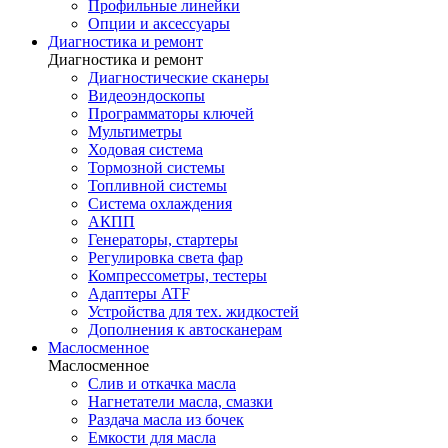
Профильные линейки
Опции и аксессуары
Диагностика и ремонт
Диагностика и ремонт
Диагностические сканеры
Видеоэндоскопы
Программаторы ключей
Мультиметры
Ходовая система
Тормозной системы
Топливной системы
Система охлаждения
АКПП
Генераторы, стартеры
Регулировка света фар
Компрессометры, тестеры
Адаптеры ATF
Устройства для тех. жидкостей
Дополнения к автосканерам
Маслосменное
Маслосменное
Слив и откачка масла
Нагнетатели масла, смазки
Раздача масла из бочек
Емкости для масла