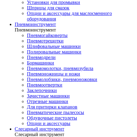
Установки для промывки
Шприцы для смазок
Опции и аксессуары для маслосменного
оборудования
Пневмоинструмент
Пневмоинструмент
Пневмогайковерты
Пневмотрещотки
Шлифовальные машинки
Полировальные машинки
Пневмодрели
Бормашинки
Пневмомолотки, пневмозубила
Пневмоножницы и ножи
Пневмолобзики, пневмоножовки
Пневмоотвертки
Заклепочники
Зачистные машинки
Отрезные машинки
Для притирки клапанов
Пневматические пылесосы
Обдувочные пистолеты
Опции и аксессуары
Слесарный инструмент
Слесарный инструмент