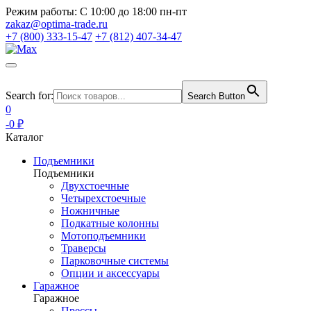
Режим работы:
С 10:00 до 18:00 пн-пт
zakaz@optima-trade.ru
+7 (800) 333-15-47
+7 (812) 407-34-47
Search for:
Search Button
0
-0 ₽
Каталог
Подъемники
Подъемники
Двухстоечные
Четырехстоечные
Ножничные
Подкатные колонны
Мотоподъемники
Траверсы
Парковочные системы
Опции и аксессуары
Гаражное
Гаражное
Прессы