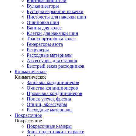
Борторасширители
Вулканизаторы
Бустеры взрывной накачки
Пистолеты для накачки шин
Ошиповка шин
Ванны для колес
Клетки для накачки шин
Транспортировка колес
Генераторы азота
Регруверы
Расходные материалы
Аксессуары для станков
Быстрый заказ расходников
Климатическое
Климатическое
Заправка кондиционеров
Очистка кондиционеров
Промывка кондиционеров
Поиск утечек фреона
Опции, аксессуары
Расходные материалы
Покрасочное
Покрасочное
Покрасочные камеры
Зоны подготовки к окраске