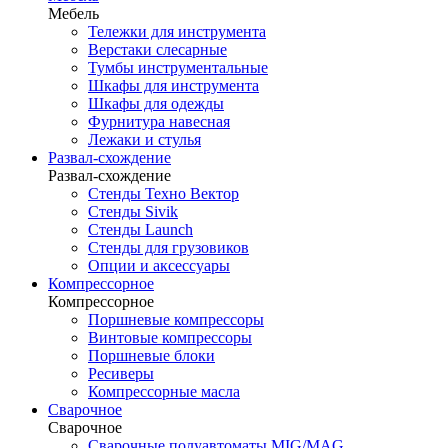
Мебель
Тележки для инструмента
Верстаки слесарные
Тумбы инструментальные
Шкафы для инструмента
Шкафы для одежды
Фурнитура навесная
Лежаки и стулья
Развал-схождение
Развал-схождение
Стенды Техно Вектор
Стенды Sivik
Стенды Launch
Стенды для грузовиков
Опции и аксессуары
Компрессорное
Компрессорное
Поршневые компрессоры
Винтовые компрессоры
Поршневые блоки
Ресиверы
Компрессорные масла
Сварочное
Сварочное
Сварочные полуавтоматы MIG/MAG