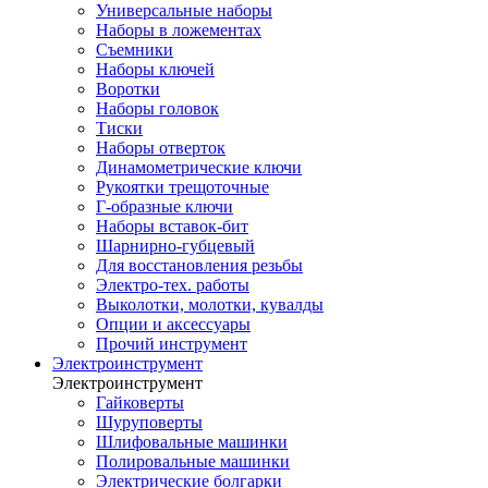
Универсальные наборы
Наборы в ложементах
Съемники
Наборы ключей
Воротки
Наборы головок
Тиски
Наборы отверток
Динамометрические ключи
Рукоятки трещоточные
Г-образные ключи
Наборы вставок-бит
Шарнирно-губцевый
Для восстановления резьбы
Электро-тех. работы
Выколотки, молотки, кувалды
Опции и аксессуары
Прочий инструмент
Электроинструмент
Электроинструмент
Гайковерты
Шуруповерты
Шлифовальные машинки
Полировальные машинки
Электрические болгарки