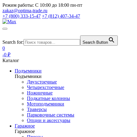
Режим работы:
С 10:00 до 18:00 пн-пт
zakaz@optima-trade.ru
+7 (800) 333-15-47
+7 (812) 407-34-47
Search for:
Search Button
0
-0 ₽
Каталог
Подъемники
Подъемники
Двухстоечные
Четырехстоечные
Ножничные
Подкатные колонны
Мотоподъемники
Траверсы
Парковочные системы
Опции и аксессуары
Гаражное
Гаражное
Прессы