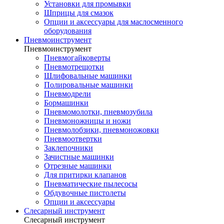
Установки для промывки
Шприцы для смазок
Опции и аксессуары для маслосменного
оборудования
Пневмоинструмент
Пневмоинструмент
Пневмогайковерты
Пневмотрещотки
Шлифовальные машинки
Полировальные машинки
Пневмодрели
Бормашинки
Пневмомолотки, пневмозубила
Пневмоножницы и ножи
Пневмолобзики, пневмоножовки
Пневмоотвертки
Заклепочники
Зачистные машинки
Отрезные машинки
Для притирки клапанов
Пневматические пылесосы
Обдувочные пистолеты
Опции и аксессуары
Слесарный инструмент
Слесарный инструмент