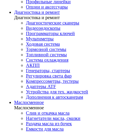
Профильные линейки
Опции и аксессуары
Диагностика и ремонт
Диагностика и ремонт
Диагностические сканеры
Видеоэндоскопы
Программаторы ключей
Мультиметры
Ходовая система
Тормозной системы
Топливной системы
Система охлаждения
АКПП
Генераторы, стартеры
Регулировка света фар
Компрессометры, тестеры
Адаптеры ATF
Устройства для тех. жидкостей
Дополнения к автосканерам
Маслосменное
Маслосменное
Слив и откачка масла
Нагнетатели масла, смазки
Раздача масла из бочек
Емкости для масла