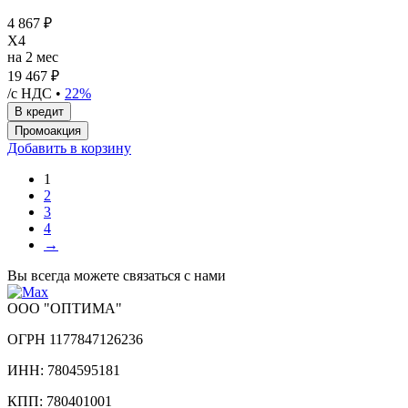
4 867 ₽
X4
на 2 мес
19 467 ₽
/с НДС •
22%
Добавить в корзину
1
2
3
4
→
Вы всегда можете связаться с нами
ООО "ОПТИМА"
ОГРН 1177847126236
ИНН: 7804595181
КПП: 780401001