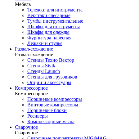
Мебель
Тележки для инструмента
Верстаки слесарные
Тумбы инструментальные
Шкафы для инструмента
Шкафы для одежды
Фурнитура навесная
Лежаки и стулья
Развал-схождение
Развал-схождение
Стенды Техно Вектор
Стенды Sivik
Стенды Launch
Стенды для грузовиков
Опции и аксессуары
Компрессорное
Компрессорное
Поршневые компрессоры
Винтовые компрессоры
Поршневые блоки
Ресиверы
Компрессорные масла
Сварочное
Сварочное
Сварочные полуавтоматы MIG/MAG