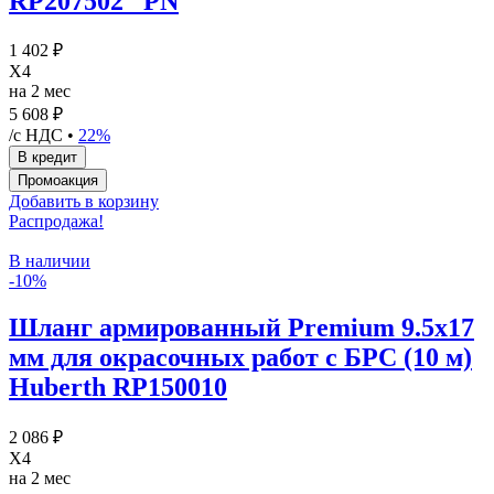
RP207502 _PN
1 402 ₽
X4
на 2 мес
5 608 ₽
/с НДС •
22%
Добавить в корзину
Распродажа!
В наличии
-10%
Шланг армированный Premium 9.5х17
мм для окрасочных работ c БРС (10 м)
Huberth RP150010
2 086 ₽
X4
на 2 мес