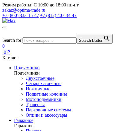
Режим работы:
С 10:00 до 18:00 пн-пт
zakaz@optima-trade.ru
+7 (800) 333-15-47
+7 (812) 407-34-47
Search for:
Search Button
0
-0 ₽
Каталог
Подъемники
Подъемники
Двухстоечные
Четырехстоечные
Ножничные
Подкатные колонны
Мотоподъемники
Траверсы
Парковочные системы
Опции и аксессуары
Гаражное
Гаражное
Прессы