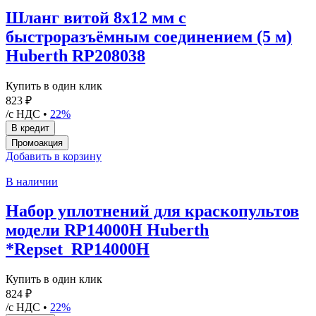
Шланг витой 8х12 мм с
быстроразъёмным соединением (5 м)
Huberth RP208038
Купить в один клик
823 ₽
/с НДС •
22%
Добавить в корзину
В наличии
Набор уплотнений для краскопультов
модели RP14000H Huberth
*Repset_RP14000H
Купить в один клик
824 ₽
/с НДС •
22%