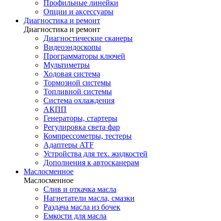
Профильные линейки
Опции и аксессуары
Диагностика и ремонт
Диагностика и ремонт
Диагностические сканеры
Видеоэндоскопы
Программаторы ключей
Мультиметры
Ходовая система
Тормозной системы
Топливной системы
Система охлаждения
АКПП
Генераторы, стартеры
Регулировка света фар
Компрессометры, тестеры
Адаптеры ATF
Устройства для тех. жидкостей
Дополнения к автосканерам
Маслосменное
Маслосменное
Слив и откачка масла
Нагнетатели масла, смазки
Раздача масла из бочек
Емкости для масла