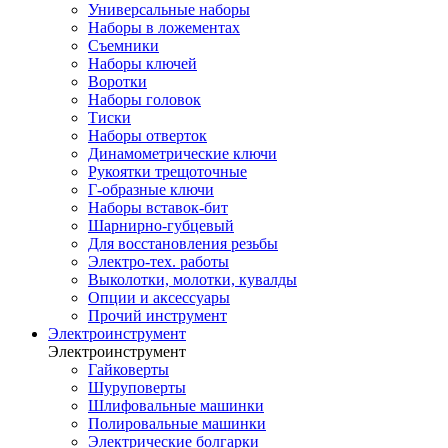
Универсальные наборы
Наборы в ложементах
Съемники
Наборы ключей
Воротки
Наборы головок
Тиски
Наборы отверток
Динамометрические ключи
Рукоятки трещоточные
Г-образные ключи
Наборы вставок-бит
Шарнирно-губцевый
Для восстановления резьбы
Электро-тех. работы
Выколотки, молотки, кувалды
Опции и аксессуары
Прочий инструмент
Электроинструмент
Электроинструмент
Гайковерты
Шуруповерты
Шлифовальные машинки
Полировальные машинки
Электрические болгарки