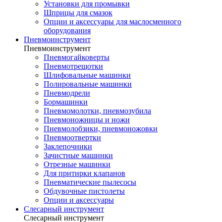
Установки для промывки
Шприцы для смазок
Опции и аксессуары для маслосменного
оборудования
Пневмоинструмент
Пневмоинструмент
Пневмогайковерты
Пневмотрещотки
Шлифовальные машинки
Полировальные машинки
Пневмодрели
Бормашинки
Пневмомолотки, пневмозубила
Пневмоножницы и ножи
Пневмолобзики, пневмоножовки
Пневмоотвертки
Заклепочники
Зачистные машинки
Отрезные машинки
Для притирки клапанов
Пневматические пылесосы
Обдувочные пистолеты
Опции и аксессуары
Слесарный инструмент
Слесарный инструмент