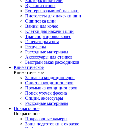
Борторасширители
Вулканизаторы
Бустеры взрывной накачки
Пистолеты для накачки шин
Ошиповка шин
Ванны для колес
Клетки для накачки шин
Транспортировка колес
Генераторы азота
Регруверы
Расходные материалы
Аксессуары для станков
Быстрый заказ расходников
Климатическое
Климатическое
Заправка кондиционеров
Очистка кондиционеров
Промывка кондиционеров
Поиск утечек фреона
Опции, аксессуары
Расходные материалы
Покрасочное
Покрасочное
Покрасочные камеры
Зоны подготовки к окраске