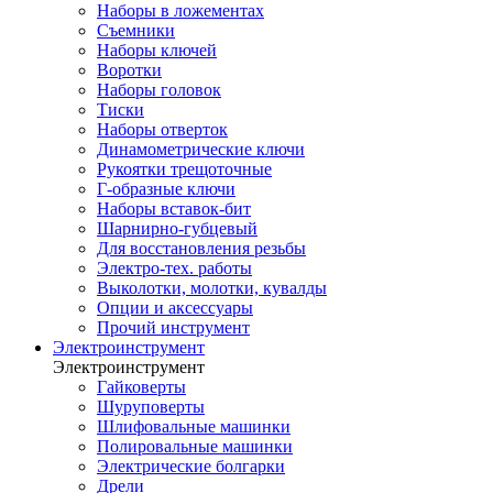
Наборы в ложементах
Съемники
Наборы ключей
Воротки
Наборы головок
Тиски
Наборы отверток
Динамометрические ключи
Рукоятки трещоточные
Г-образные ключи
Наборы вставок-бит
Шарнирно-губцевый
Для восстановления резьбы
Электро-тех. работы
Выколотки, молотки, кувалды
Опции и аксессуары
Прочий инструмент
Электроинструмент
Электроинструмент
Гайковерты
Шуруповерты
Шлифовальные машинки
Полировальные машинки
Электрические болгарки
Дрели