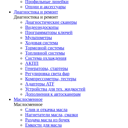
Профильные линейки
Опции и аксессуары
Диагностика и ремонт
Диагностика и ремонт
Диагностические сканеры
Видеоэндоскопы
Программаторы ключей
Мультиметры
Ходовая система
Тормозной системы
Топливной системы
Система охлаждения
АКПП
Генераторы, стартеры
Регулировка света фар
Компрессометры, тестеры
Адаптеры ATF
Устройства для тех. жидкостей
Дополнения к автосканерам
Маслосменное
Маслосменное
Слив и откачка масла
Нагнетатели масла, смазки
Раздача масла из бочек
Емкости для масла