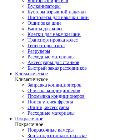
Борторасширители
Вулканизаторы
Бустеры взрывной накачки
Пистолеты для накачки шин
Ошиповка шин
Ванны для колес
Клетки для накачки шин
Транспортировка колес
Генераторы азота
Регруверы
Расходные материалы
Аксессуары для станков
Быстрый заказ расходников
Климатическое
Климатическое
Заправка кондиционеров
Очистка кондиционеров
Промывка кондиционеров
Поиск утечек фреона
Опции, аксессуары
Расходные материалы
Покрасочное
Покрасочное
Покрасочные камеры
Зоны подготовки к окраске