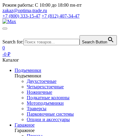
Режим работы:
С 10:00 до 18:00 пн-пт
zakaz@optima-trade.ru
+7 (800) 333-15-47
+7 (812) 407-34-47
Search for:
Search Button
0
-0 ₽
Каталог
Подъемники
Подъемники
Двухстоечные
Четырехстоечные
Ножничные
Подкатные колонны
Мотоподъемники
Траверсы
Парковочные системы
Опции и аксессуары
Гаражное
Гаражное
Прессы