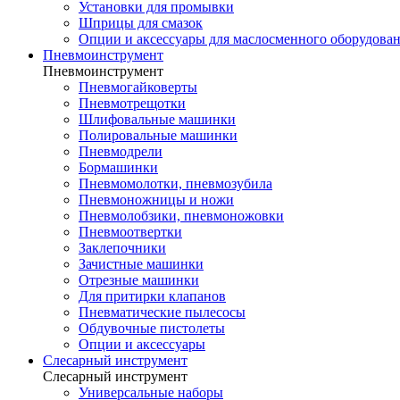
Установки для промывки
Шприцы для смазок
Опции и аксессуары для маслосменного оборудова
Пневмоинструмент
Пневмоинструмент
Пневмогайковерты
Пневмотрещотки
Шлифовальные машинки
Полировальные машинки
Пневмодрели
Бормашинки
Пневмомолотки, пневмозубила
Пневмоножницы и ножи
Пневмолобзики, пневмоножовки
Пневмоотвертки
Заклепочники
Зачистные машинки
Отрезные машинки
Для притирки клапанов
Пневматические пылесосы
Обдувочные пистолеты
Опции и аксессуары
Слесарный инструмент
Слесарный инструмент
Универсальные наборы