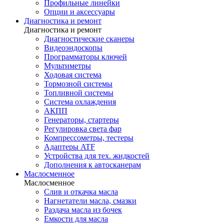
Профильные линейки
Опции и аксессуары
Диагностика и ремонт
Диагностика и ремонт
Диагностические сканеры
Видеоэндоскопы
Программаторы ключей
Мультиметры
Ходовая система
Тормозной системы
Топливной системы
Система охлаждения
АКПП
Генераторы, стартеры
Регулировка света фар
Компрессометры, тестеры
Адаптеры ATF
Устройства для тех. жидкостей
Дополнения к автосканерам
Маслосменное
Маслосменное
Слив и откачка масла
Нагнетатели масла, смазки
Раздача масла из бочек
Емкости для масла