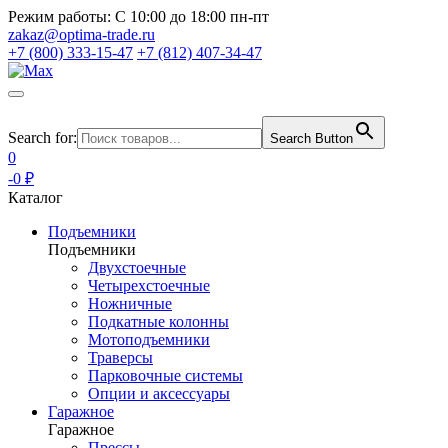
Режим работы:
С 10:00 до 18:00 пн-пт
zakaz@optima-trade.ru
+7 (800) 333-15-47
+7 (812) 407-34-47
Search for:
Search Button
0
-0 ₽
Каталог
Подъемники
Подъемники
Двухстоечные
Четырехстоечные
Ножничные
Подкатные колонны
Мотоподъемники
Траверсы
Парковочные системы
Опции и аксессуары
Гаражное
Гаражное
Прессы