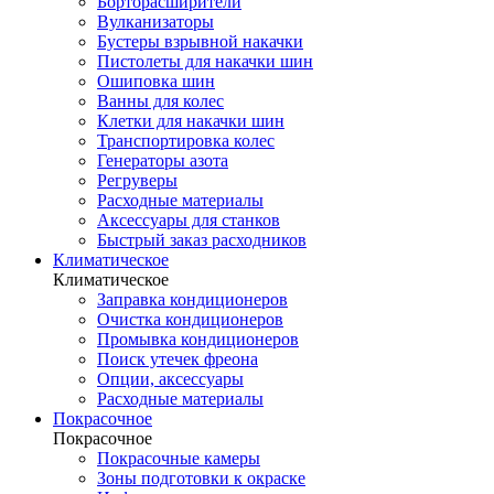
Борторасширители
Вулканизаторы
Бустеры взрывной накачки
Пистолеты для накачки шин
Ошиповка шин
Ванны для колес
Клетки для накачки шин
Транспортировка колес
Генераторы азота
Регруверы
Расходные материалы
Аксессуары для станков
Быстрый заказ расходников
Климатическое
Климатическое
Заправка кондиционеров
Очистка кондиционеров
Промывка кондиционеров
Поиск утечек фреона
Опции, аксессуары
Расходные материалы
Покрасочное
Покрасочное
Покрасочные камеры
Зоны подготовки к окраске