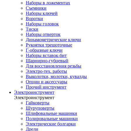
Наборы в ложементах
Съемники
Наборы ключей
Воротки
Наборы головок
Тиски
Наборы отверток
Динамометрические ключи
Рукоятки трещоточные
Г-образные ключи
Наборы вставок-бит
Шарнирно-губцевый
Для восстановления резьбы
Электро-тех. работы
Выколотки, молотки, кувалды
Опции и аксессуары
Прочий инструмент
Электроинструмент
Электроинструмент
Гайковерты
Шуруповерты
Шлифовальные машинки
Полировальные машинки
Электрические болгарки
Дрели