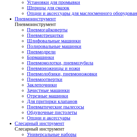
Установки для промывки
Шприцы для смазок
Опции и аксессуары для маслосменного оборудова
Пневмоинструмент
Пневмоинструмент
Пневмогайковерты
Пневмотрещотки
Шлифовальные машинки
Полировальные машинки
Пневмодрели
Бормашинки
Пневмомолотки, пневмозубила
Пневмоножницы и ножи
Пневмолобзики, пневмоножовки
Пневмоотвертки
Заклепочники
Зачистные машинки
Отрезные машинки
Для притирки клапанов
Пневматические пылесосы
Обдувочные пистолеты
Опции и аксессуары
Слесарный инструмент
Слесарный инструмент
Универсальные наборы