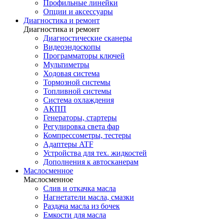
Профильные линейки
Опции и аксессуары
Диагностика и ремонт
Диагностика и ремонт
Диагностические сканеры
Видеоэндоскопы
Программаторы ключей
Мультиметры
Ходовая система
Тормозной системы
Топливной системы
Система охлаждения
АКПП
Генераторы, стартеры
Регулировка света фар
Компрессометры, тестеры
Адаптеры ATF
Устройства для тех. жидкостей
Дополнения к автосканерам
Маслосменное
Маслосменное
Слив и откачка масла
Нагнетатели масла, смазки
Раздача масла из бочек
Емкости для масла