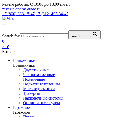
Режим работы:
С 10:00 до 18:00 пн-пт
zakaz@optima-trade.ru
+7 (800) 333-15-47
+7 (812) 407-34-47
Search for:
Search Button
0
-0 ₽
Каталог
Подъемники
Подъемники
Двухстоечные
Четырехстоечные
Ножничные
Подкатные колонны
Мотоподъемники
Траверсы
Парковочные системы
Опции и аксессуары
Гаражное
Гаражное
Прессы