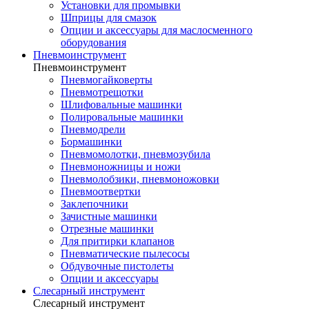
Установки для промывки
Шприцы для смазок
Опции и аксессуары для маслосменного
оборудования
Пневмоинструмент
Пневмоинструмент
Пневмогайковерты
Пневмотрещотки
Шлифовальные машинки
Полировальные машинки
Пневмодрели
Бормашинки
Пневмомолотки, пневмозубила
Пневмоножницы и ножи
Пневмолобзики, пневмоножовки
Пневмоотвертки
Заклепочники
Зачистные машинки
Отрезные машинки
Для притирки клапанов
Пневматические пылесосы
Обдувочные пистолеты
Опции и аксессуары
Слесарный инструмент
Слесарный инструмент