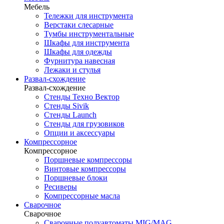
Мебель
Тележки для инструмента
Верстаки слесарные
Тумбы инструментальные
Шкафы для инструмента
Шкафы для одежды
Фурнитура навесная
Лежаки и стулья
Развал-схождение
Развал-схождение
Стенды Техно Вектор
Стенды Sivik
Стенды Launch
Стенды для грузовиков
Опции и аксессуары
Компрессорное
Компрессорное
Поршневые компрессоры
Винтовые компрессоры
Поршневые блоки
Ресиверы
Компрессорные масла
Сварочное
Сварочное
Сварочные полуавтоматы MIG/MAG