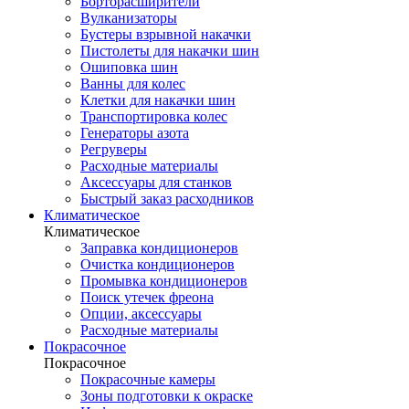
Борторасширители
Вулканизаторы
Бустеры взрывной накачки
Пистолеты для накачки шин
Ошиповка шин
Ванны для колес
Клетки для накачки шин
Транспортировка колес
Генераторы азота
Регруверы
Расходные материалы
Аксессуары для станков
Быстрый заказ расходников
Климатическое
Климатическое
Заправка кондиционеров
Очистка кондиционеров
Промывка кондиционеров
Поиск утечек фреона
Опции, аксессуары
Расходные материалы
Покрасочное
Покрасочное
Покрасочные камеры
Зоны подготовки к окраске