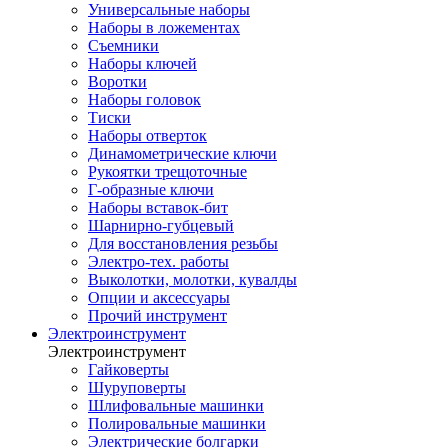
Универсальные наборы
Наборы в ложементах
Съемники
Наборы ключей
Воротки
Наборы головок
Тиски
Наборы отверток
Динамометрические ключи
Рукоятки трещоточные
Г-образные ключи
Наборы вставок-бит
Шарнирно-губцевый
Для восстановления резьбы
Электро-тех. работы
Выколотки, молотки, кувалды
Опции и аксессуары
Прочий инструмент
Электроинструмент
Электроинструмент
Гайковерты
Шуруповерты
Шлифовальные машинки
Полировальные машинки
Электрические болгарки