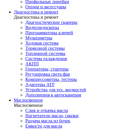
Профильные линейки
Опции и аксессуары
Диагностика и ремонт
Диагностика и ремонт
Диагностические сканеры
Видеоэндоскопы
Программаторы ключей
Мультиметры
Ходовая система
Тормозной системы
Топливной системы
Система охлаждения
АКПП
Генераторы, стартеры
Регулировка света фар
Компрессометры, тестеры
Адаптеры ATF
Устройства для тех. жидкостей
Дополнения к автосканерам
Маслосменное
Маслосменное
Слив и откачка масла
Нагнетатели масла, смазки
Раздача масла из бочек
Емкости для масла