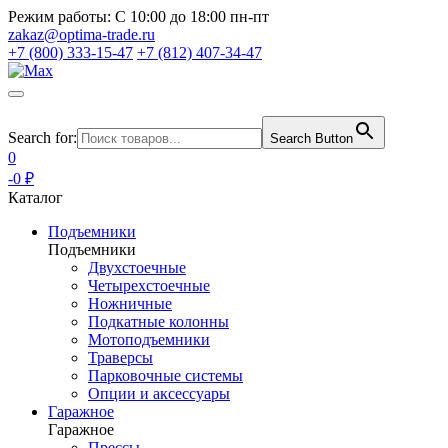
Режим работы:
С 10:00 до 18:00 пн-пт
zakaz@optima-trade.ru
+7 (800) 333-15-47
+7 (812) 407-34-47
Search for:
Search Button
0
-0 ₽
Каталог
Подъемники
Подъемники
Двухстоечные
Четырехстоечные
Ножничные
Подкатные колонны
Мотоподъемники
Траверсы
Парковочные системы
Опции и аксессуары
Гаражное
Гаражное
Прессы