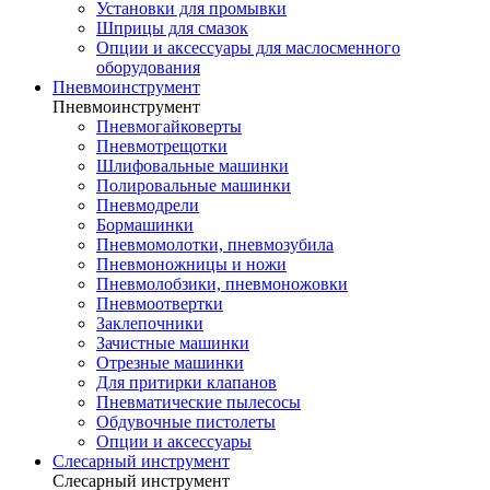
Установки для промывки
Шприцы для смазок
Опции и аксессуары для маслосменного
оборудования
Пневмоинструмент
Пневмоинструмент
Пневмогайковерты
Пневмотрещотки
Шлифовальные машинки
Полировальные машинки
Пневмодрели
Бормашинки
Пневмомолотки, пневмозубила
Пневмоножницы и ножи
Пневмолобзики, пневмоножовки
Пневмоотвертки
Заклепочники
Зачистные машинки
Отрезные машинки
Для притирки клапанов
Пневматические пылесосы
Обдувочные пистолеты
Опции и аксессуары
Слесарный инструмент
Слесарный инструмент