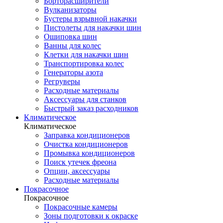
Борторасширители
Вулканизаторы
Бустеры взрывной накачки
Пистолеты для накачки шин
Ошиповка шин
Ванны для колес
Клетки для накачки шин
Транспортировка колес
Генераторы азота
Регруверы
Расходные материалы
Аксессуары для станков
Быстрый заказ расходников
Климатическое
Климатическое
Заправка кондиционеров
Очистка кондиционеров
Промывка кондиционеров
Поиск утечек фреона
Опции, аксессуары
Расходные материалы
Покрасочное
Покрасочное
Покрасочные камеры
Зоны подготовки к окраске