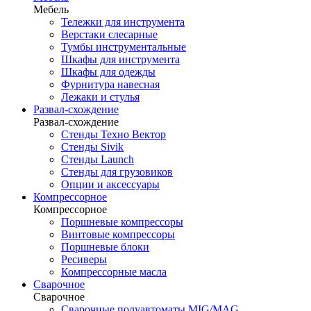
Мебель
Тележки для инструмента
Верстаки слесарные
Тумбы инструментальные
Шкафы для инструмента
Шкафы для одежды
Фурнитура навесная
Лежаки и стулья
Развал-схождение
Развал-схождение
Стенды Техно Вектор
Стенды Sivik
Стенды Launch
Стенды для грузовиков
Опции и аксессуары
Компрессорное
Компрессорное
Поршневые компрессоры
Винтовые компрессоры
Поршневые блоки
Ресиверы
Компрессорные масла
Сварочное
Сварочное
Сварочные полуавтоматы MIG/MAG