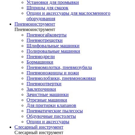
Установки для промывки
Шприцы для смазок
Опции и аксессуары для маслосменного
оборудования
Пневмоинструмент
Пневмоинструмент
Пневмогайковерты
Пневмотрещотки
Шлифовальные машинки
Полировальные машинки
Пневмодрели
Бормашинки
Пневмомолотки, пневмозубила
Пневмоножницы и ножи
Пневмолобзики, пневмоножовки
Пневмоотвертки
Заклепочники
Зачистные машинки
Отрезные машинки
Для притирки клапанов
Пневматические пылесосы
Обдувочные пистолеты
Опции и аксессуары
Слесарный инструмент
Слесарный инструмент