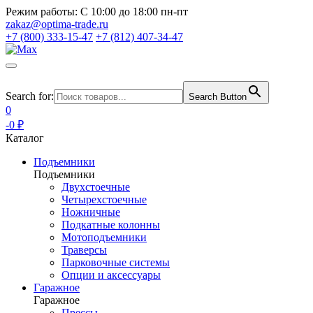
Режим работы:
С 10:00 до 18:00 пн-пт
zakaz@optima-trade.ru
+7 (800) 333-15-47
+7 (812) 407-34-47
Search for:
Search Button
0
-0 ₽
Каталог
Подъемники
Подъемники
Двухстоечные
Четырехстоечные
Ножничные
Подкатные колонны
Мотоподъемники
Траверсы
Парковочные системы
Опции и аксессуары
Гаражное
Гаражное
Прессы