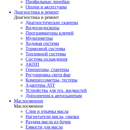
Профильные линейки
Опции и аксессуары
Диагностика и ремонт
Диагностика и ремонт
Диагностические сканеры
Видеоэндоскопы
Программаторы ключей
Мультиметры
Ходовая система
Тормозной системы
Топливной системы
Система охлаждения
АКПП
Генераторы, стартеры
Регулировка света фар
Компрессометры, тестеры
Адаптеры ATF
Устройства для тех. жидкостей
Дополнения к автосканерам
Маслосменное
Маслосменное
Слив и откачка масла
Нагнетатели масла, смазки
Раздача масла из бочек
Емкости для масла