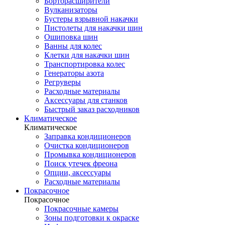
Борторасширители
Вулканизаторы
Бустеры взрывной накачки
Пистолеты для накачки шин
Ошиповка шин
Ванны для колес
Клетки для накачки шин
Транспортировка колес
Генераторы азота
Регруверы
Расходные материалы
Аксессуары для станков
Быстрый заказ расходников
Климатическое
Климатическое
Заправка кондиционеров
Очистка кондиционеров
Промывка кондиционеров
Поиск утечек фреона
Опции, аксессуары
Расходные материалы
Покрасочное
Покрасочное
Покрасочные камеры
Зоны подготовки к окраске