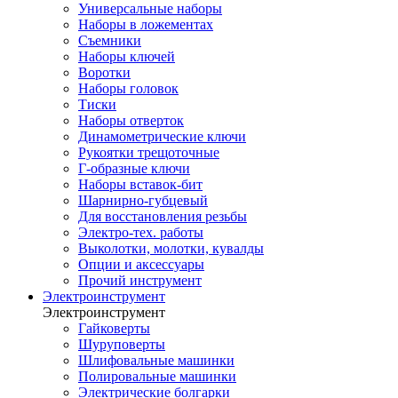
Универсальные наборы
Наборы в ложементах
Съемники
Наборы ключей
Воротки
Наборы головок
Тиски
Наборы отверток
Динамометрические ключи
Рукоятки трещоточные
Г-образные ключи
Наборы вставок-бит
Шарнирно-губцевый
Для восстановления резьбы
Электро-тех. работы
Выколотки, молотки, кувалды
Опции и аксессуары
Прочий инструмент
Электроинструмент
Электроинструмент
Гайковерты
Шуруповерты
Шлифовальные машинки
Полировальные машинки
Электрические болгарки