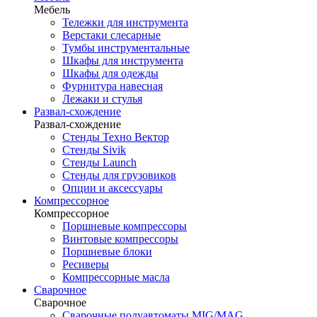
Мебель
Тележки для инструмента
Верстаки слесарные
Тумбы инструментальные
Шкафы для инструмента
Шкафы для одежды
Фурнитура навесная
Лежаки и стулья
Развал-схождение
Развал-схождение
Стенды Техно Вектор
Стенды Sivik
Стенды Launch
Стенды для грузовиков
Опции и аксессуары
Компрессорное
Компрессорное
Поршневые компрессоры
Винтовые компрессоры
Поршневые блоки
Ресиверы
Компрессорные масла
Сварочное
Сварочное
Сварочные полуавтоматы MIG/MAG