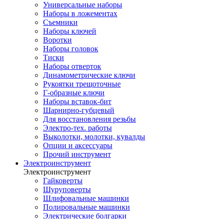
Универсальные наборы
Наборы в ложементах
Съемники
Наборы ключей
Воротки
Наборы головок
Тиски
Наборы отверток
Динамометрические ключи
Рукоятки трещоточные
Г-образные ключи
Наборы вставок-бит
Шарнирно-губцевый
Для восстановления резьбы
Электро-тех. работы
Выколотки, молотки, кувалды
Опции и аксессуары
Прочий инструмент
Электроинструмент
Электроинструмент
Гайковерты
Шуруповерты
Шлифовальные машинки
Полировальные машинки
Электрические болгарки