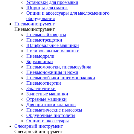
Установки для промывки
Шприцы для смазок
Опции и аксессуары для маслосменного
оборудования
Пневмоинструмент
Пневмоинструмент
Пневмогайковерты
Пневмотрещотки
Шлифовальные машинки
Полировальные машинки
Пневмодрели
Бормашинки
Пневмомолотки, пневмозубила
Пневмоножницы и ножи
Пневмолобзики, пневмоножовки
Пневмоотвертки
Заклепочники
Зачистные машинки
Отрезные машинки
Для притирки клапанов
Пневматические пылесосы
Обдувочные пистолеты
Опции и аксессуары
Слесарный инструмент
Слесарный инструмент