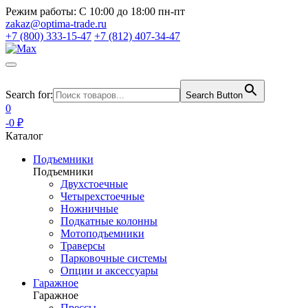
Режим работы:
С 10:00 до 18:00 пн-пт
zakaz@optima-trade.ru
+7 (800) 333-15-47
+7 (812) 407-34-47
Search for:
Search Button
0
-0 ₽
Каталог
Подъемники
Подъемники
Двухстоечные
Четырехстоечные
Ножничные
Подкатные колонны
Мотоподъемники
Траверсы
Парковочные системы
Опции и аксессуары
Гаражное
Гаражное
Прессы