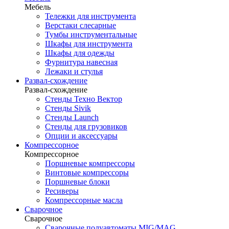
Мебель
Тележки для инструмента
Верстаки слесарные
Тумбы инструментальные
Шкафы для инструмента
Шкафы для одежды
Фурнитура навесная
Лежаки и стулья
Развал-схождение
Развал-схождение
Стенды Техно Вектор
Стенды Sivik
Стенды Launch
Стенды для грузовиков
Опции и аксессуары
Компрессорное
Компрессорное
Поршневые компрессоры
Винтовые компрессоры
Поршневые блоки
Ресиверы
Компрессорные масла
Сварочное
Сварочное
Сварочные полуавтоматы MIG/MAG