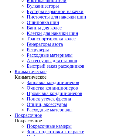
Борторасширители
Вулканизаторы
Бустеры взрывной накачки
Пистолеты для накачки шин
Ошиповка шин
Ванны для колес
Клетки для накачки шин
Транспортировка колес
Генераторы азота
Регруверы
Расходные материалы
Аксессуары для станков
Быстрый заказ расходников
Климатическое
Климатическое
Заправка кондиционеров
Очистка кондиционеров
Промывка кондиционеров
Поиск утечек фреона
Опции, аксессуары
Расходные материалы
Покрасочное
Покрасочное
Покрасочные камеры
Зоны подготовки к окраске