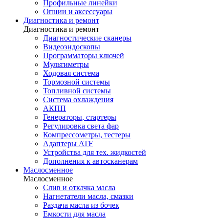
Профильные линейки
Опции и аксессуары
Диагностика и ремонт
Диагностика и ремонт
Диагностические сканеры
Видеоэндоскопы
Программаторы ключей
Мультиметры
Ходовая система
Тормозной системы
Топливной системы
Система охлаждения
АКПП
Генераторы, стартеры
Регулировка света фар
Компрессометры, тестеры
Адаптеры ATF
Устройства для тех. жидкостей
Дополнения к автосканерам
Маслосменное
Маслосменное
Слив и откачка масла
Нагнетатели масла, смазки
Раздача масла из бочек
Емкости для масла