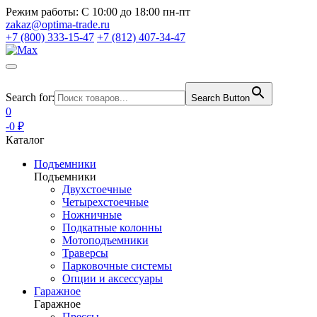
Режим работы:
С 10:00 до 18:00 пн-пт
zakaz@optima-trade.ru
+7 (800) 333-15-47
+7 (812) 407-34-47
Search for:
Search Button
0
-0 ₽
Каталог
Подъемники
Подъемники
Двухстоечные
Четырехстоечные
Ножничные
Подкатные колонны
Мотоподъемники
Траверсы
Парковочные системы
Опции и аксессуары
Гаражное
Гаражное
Прессы