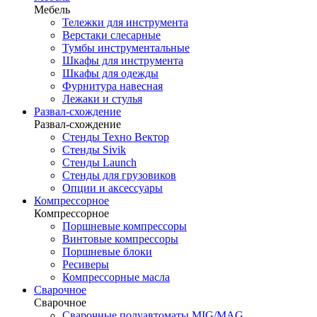
Мебель
Тележки для инструмента
Верстаки слесарные
Тумбы инструментальные
Шкафы для инструмента
Шкафы для одежды
Фурнитура навесная
Лежаки и стулья
Развал-схождение
Развал-схождение
Стенды Техно Вектор
Стенды Sivik
Стенды Launch
Стенды для грузовиков
Опции и аксессуары
Компрессорное
Компрессорное
Поршневые компрессоры
Винтовые компрессоры
Поршневые блоки
Ресиверы
Компрессорные масла
Сварочное
Сварочное
Сварочные полуавтоматы MIG/MAG