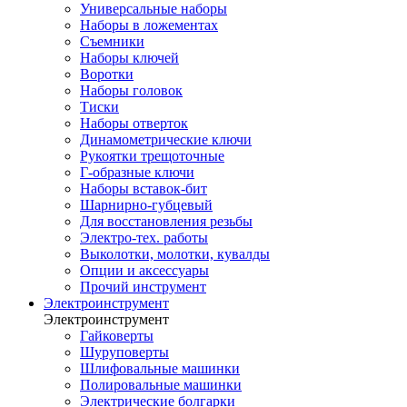
Универсальные наборы
Наборы в ложементах
Съемники
Наборы ключей
Воротки
Наборы головок
Тиски
Наборы отверток
Динамометрические ключи
Рукоятки трещоточные
Г-образные ключи
Наборы вставок-бит
Шарнирно-губцевый
Для восстановления резьбы
Электро-тех. работы
Выколотки, молотки, кувалды
Опции и аксессуары
Прочий инструмент
Электроинструмент
Электроинструмент
Гайковерты
Шуруповерты
Шлифовальные машинки
Полировальные машинки
Электрические болгарки