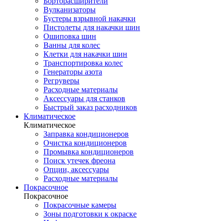
Борторасширители
Вулканизаторы
Бустеры взрывной накачки
Пистолеты для накачки шин
Ошиповка шин
Ванны для колес
Клетки для накачки шин
Транспортировка колес
Генераторы азота
Регруверы
Расходные материалы
Аксессуары для станков
Быстрый заказ расходников
Климатическое
Климатическое
Заправка кондиционеров
Очистка кондиционеров
Промывка кондиционеров
Поиск утечек фреона
Опции, аксессуары
Расходные материалы
Покрасочное
Покрасочное
Покрасочные камеры
Зоны подготовки к окраске