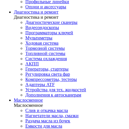
Профильные линейки
Опции и аксессуары
Диагностика и ремонт
Диагностика и ремонт
Диагностические сканеры
Видеоэндоскопы
Программаторы ключей
Мультиметры
Ходовая система
Тормозной системы
Топливной системы
Система охлаждения
АКПП
Генераторы, стартеры
Регулировка света фар
Компрессометры, тестеры
Адаптеры ATF
Устройства для тех. жидкостей
Дополнения к автосканерам
Маслосменное
Маслосменное
Слив и откачка масла
Нагнетатели масла, смазки
Раздача масла из бочек
Емкости для масла