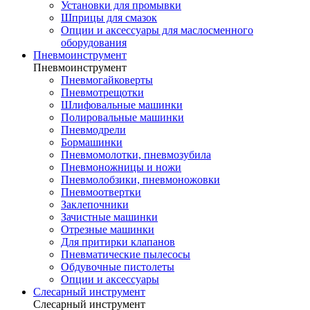
Установки для промывки
Шприцы для смазок
Опции и аксессуары для маслосменного
оборудования
Пневмоинструмент
Пневмоинструмент
Пневмогайковерты
Пневмотрещотки
Шлифовальные машинки
Полировальные машинки
Пневмодрели
Бормашинки
Пневмомолотки, пневмозубила
Пневмоножницы и ножи
Пневмолобзики, пневмоножовки
Пневмоотвертки
Заклепочники
Зачистные машинки
Отрезные машинки
Для притирки клапанов
Пневматические пылесосы
Обдувочные пистолеты
Опции и аксессуары
Слесарный инструмент
Слесарный инструмент