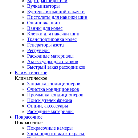
Борторасширители
Вулканизаторы
Бустеры взрывной накачки
Пистолеты для накачки шин
Ошиповка шин
Ванны для колес
Клетки для накачки шин
Транспортировка колес
Генераторы азота
Регруверы
Расходные материалы
Аксессуары для станков
Быстрый заказ расходников
Климатическое
Климатическое
Заправка кондиционеров
Очистка кондиционеров
Промывка кондиционеров
Поиск утечек фреона
Опции, аксессуары
Расходные материалы
Покрасочное
Покрасочное
Покрасочные камеры
Зоны подготовки к окраске