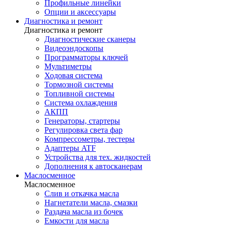
Профильные линейки
Опции и аксессуары
Диагностика и ремонт
Диагностика и ремонт
Диагностические сканеры
Видеоэндоскопы
Программаторы ключей
Мультиметры
Ходовая система
Тормозной системы
Топливной системы
Система охлаждения
АКПП
Генераторы, стартеры
Регулировка света фар
Компрессометры, тестеры
Адаптеры ATF
Устройства для тех. жидкостей
Дополнения к автосканерам
Маслосменное
Маслосменное
Слив и откачка масла
Нагнетатели масла, смазки
Раздача масла из бочек
Емкости для масла