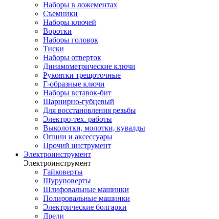
Наборы в ложементах
Съемники
Наборы ключей
Воротки
Наборы головок
Тиски
Наборы отверток
Динамометрические ключи
Рукоятки трещоточные
Г-образные ключи
Наборы вставок-бит
Шарнирно-губцевый
Для восстановления резьбы
Электро-тех. работы
Выколотки, молотки, кувалды
Опции и аксессуары
Прочий инструмент
Электроинструмент
Электроинструмент
Гайковерты
Шуруповерты
Шлифовальные машинки
Полировальные машинки
Электрические болгарки
Дрели