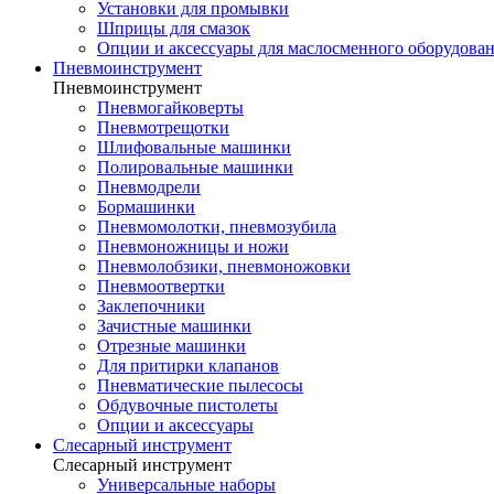
Установки для промывки
Шприцы для смазок
Опции и аксессуары для маслосменного оборудова
Пневмоинструмент
Пневмоинструмент
Пневмогайковерты
Пневмотрещотки
Шлифовальные машинки
Полировальные машинки
Пневмодрели
Бормашинки
Пневмомолотки, пневмозубила
Пневмоножницы и ножи
Пневмолобзики, пневмоножовки
Пневмоотвертки
Заклепочники
Зачистные машинки
Отрезные машинки
Для притирки клапанов
Пневматические пылесосы
Обдувочные пистолеты
Опции и аксессуары
Слесарный инструмент
Слесарный инструмент
Универсальные наборы