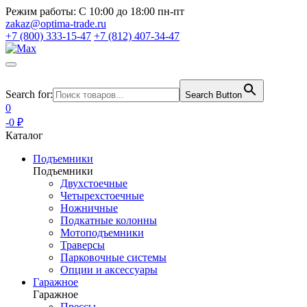
Режим работы:
С 10:00 до 18:00 пн-пт
zakaz@optima-trade.ru
+7 (800) 333-15-47
+7 (812) 407-34-47
Search for:
Search Button
0
-0 ₽
Каталог
Подъемники
Подъемники
Двухстоечные
Четырехстоечные
Ножничные
Подкатные колонны
Мотоподъемники
Траверсы
Парковочные системы
Опции и аксессуары
Гаражное
Гаражное
Прессы