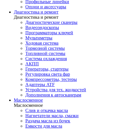
Профильные линейки
Опции и аксессуары
Диагностика и ремонт
Диагностика и ремонт
Диагностические сканеры
Видеоэндоскопы
Программаторы ключей
Мультиметры
Ходовая система
Тормозной системы
Топливной системы
Система охлаждения
АКПП
Генераторы, стартеры
Регулировка света фар
Компрессометры, тестеры
Адаптеры ATF
Устройства для тех. жидкостей
Дополнения к автосканерам
Маслосменное
Маслосменное
Слив и откачка масла
Нагнетатели масла, смазки
Раздача масла из бочек
Емкости для масла