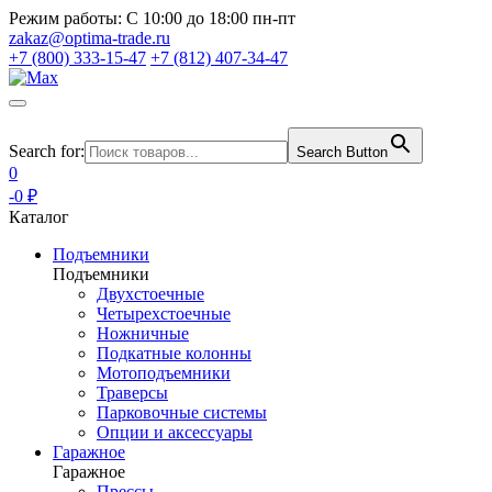
Режим работы:
С 10:00 до 18:00 пн-пт
zakaz@optima-trade.ru
+7 (800) 333-15-47
+7 (812) 407-34-47
Search for:
Search Button
0
-0 ₽
Каталог
Подъемники
Подъемники
Двухстоечные
Четырехстоечные
Ножничные
Подкатные колонны
Мотоподъемники
Траверсы
Парковочные системы
Опции и аксессуары
Гаражное
Гаражное
Прессы