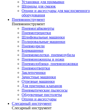
Установки для промывки
Шприцы для смазок
Опции и аксессуары для маслосменного
оборудования
Пневмоинструмент
Пневмоинструмент
Пневмогайковерты
Пневмотрещотки
Шлифовальные машинки
Полировальные машинки
Пневмодрели
Бормашинки
Пневмомолотки, пневмозубила
Пневмоножницы и ножи
Пневмолобзики, пневмоножовки
Пневмоотвертки
Заклепочники
Зачистные машинки
Отрезные машинки
Для притирки клапанов
Пневматические пылесосы
Обдувочные пистолеты
Опции и аксессуары
Слесарный инструмент
Слесарный инструмент