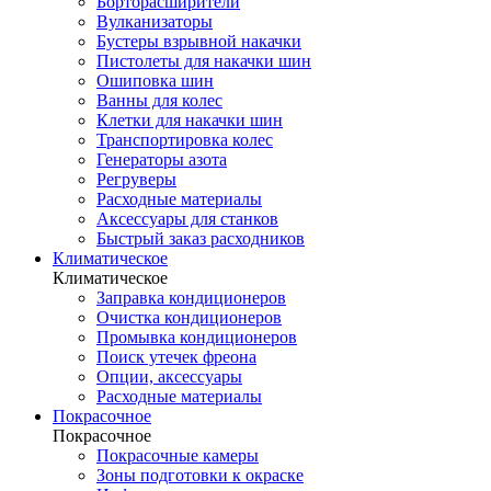
Борторасширители
Вулканизаторы
Бустеры взрывной накачки
Пистолеты для накачки шин
Ошиповка шин
Ванны для колес
Клетки для накачки шин
Транспортировка колес
Генераторы азота
Регруверы
Расходные материалы
Аксессуары для станков
Быстрый заказ расходников
Климатическое
Климатическое
Заправка кондиционеров
Очистка кондиционеров
Промывка кондиционеров
Поиск утечек фреона
Опции, аксессуары
Расходные материалы
Покрасочное
Покрасочное
Покрасочные камеры
Зоны подготовки к окраске