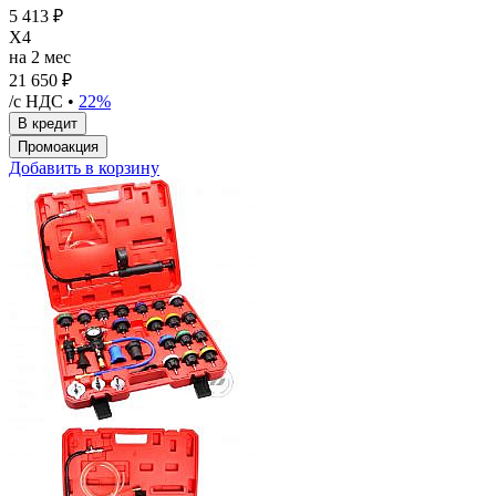
5 413 ₽
X4
на 2 мес
21 650 ₽
/с НДС •
22%
Добавить в корзину