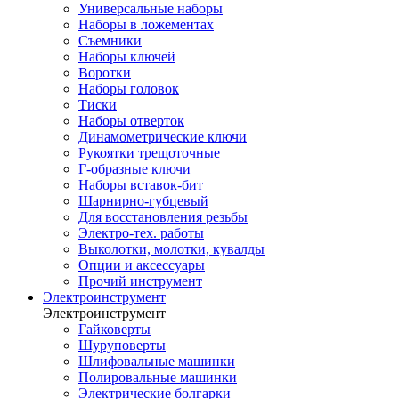
Универсальные наборы
Наборы в ложементах
Съемники
Наборы ключей
Воротки
Наборы головок
Тиски
Наборы отверток
Динамометрические ключи
Рукоятки трещоточные
Г-образные ключи
Наборы вставок-бит
Шарнирно-губцевый
Для восстановления резьбы
Электро-тех. работы
Выколотки, молотки, кувалды
Опции и аксессуары
Прочий инструмент
Электроинструмент
Электроинструмент
Гайковерты
Шуруповерты
Шлифовальные машинки
Полировальные машинки
Электрические болгарки