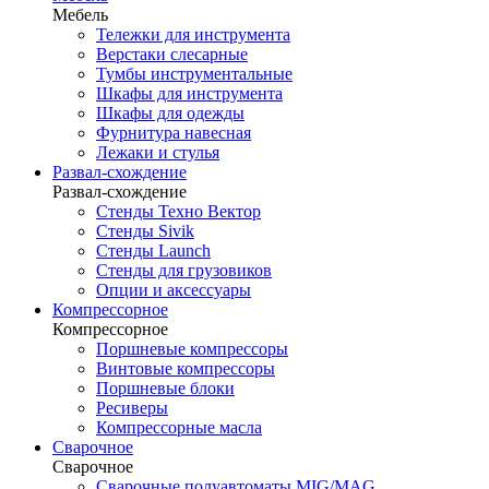
Мебель
Тележки для инструмента
Верстаки слесарные
Тумбы инструментальные
Шкафы для инструмента
Шкафы для одежды
Фурнитура навесная
Лежаки и стулья
Развал-схождение
Развал-схождение
Стенды Техно Вектор
Стенды Sivik
Стенды Launch
Стенды для грузовиков
Опции и аксессуары
Компрессорное
Компрессорное
Поршневые компрессоры
Винтовые компрессоры
Поршневые блоки
Ресиверы
Компрессорные масла
Сварочное
Сварочное
Сварочные полуавтоматы MIG/MAG