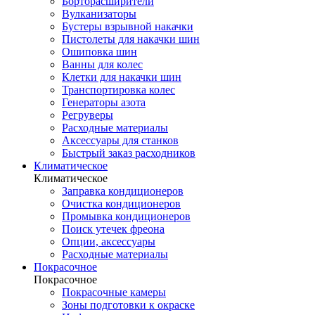
Борторасширители
Вулканизаторы
Бустеры взрывной накачки
Пистолеты для накачки шин
Ошиповка шин
Ванны для колес
Клетки для накачки шин
Транспортировка колес
Генераторы азота
Регруверы
Расходные материалы
Аксессуары для станков
Быстрый заказ расходников
Климатическое
Климатическое
Заправка кондиционеров
Очистка кондиционеров
Промывка кондиционеров
Поиск утечек фреона
Опции, аксессуары
Расходные материалы
Покрасочное
Покрасочное
Покрасочные камеры
Зоны подготовки к окраске