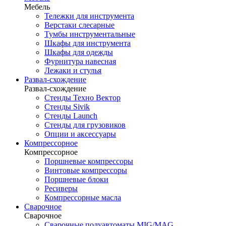
Мебель
Тележки для инструмента
Верстаки слесарные
Тумбы инструментальные
Шкафы для инструмента
Шкафы для одежды
Фурнитура навесная
Лежаки и стулья
Развал-схождение
Развал-схождение
Стенды Техно Вектор
Стенды Sivik
Стенды Launch
Стенды для грузовиков
Опции и аксессуары
Компрессорное
Компрессорное
Поршневые компрессоры
Винтовые компрессоры
Поршневые блоки
Ресиверы
Компрессорные масла
Сварочное
Сварочное
Сварочные полуавтоматы MIG/MAG