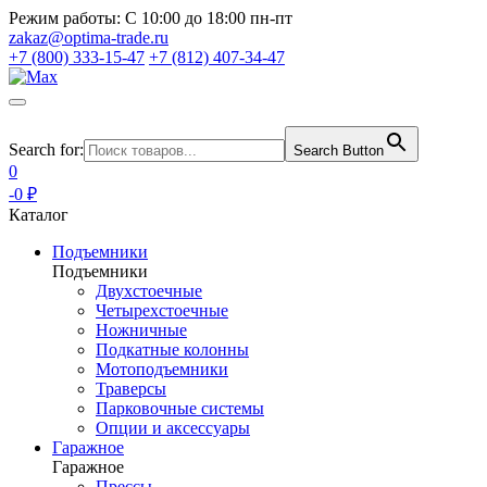
Режим работы:
С 10:00 до 18:00 пн-пт
zakaz@optima-trade.ru
+7 (800) 333-15-47
+7 (812) 407-34-47
Search for:
Search Button
0
-0 ₽
Каталог
Подъемники
Подъемники
Двухстоечные
Четырехстоечные
Ножничные
Подкатные колонны
Мотоподъемники
Траверсы
Парковочные системы
Опции и аксессуары
Гаражное
Гаражное
Прессы