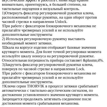
акустический эффект и работать с ними надо крайне
внимательно, ориентируясь, в большей степени, на
тактильные ощущения и визуальный контроль.
1)Отвернуть фиксатор регулировочной рукоятки ключа,
расположенный в торце рукоятки, на один оборот против
часовой стрелки в направлении Unlock.
!При работе с фиксатором блокировочного механизма не
прилагайте чрезмерных усилий и не используйте
дополнительные инструменты
2) Используя регулировочную рукоятку выставить
необходимый момент затяжки.
!Шкала на корпусе изделия отображает базовые значения
крутящего момента. Для более точной регулировки момента
исользуйте шкалу нониуса на регулировочной рукоятке.
Относительная погрешность прибора составляет &plusmn;4%.
3)Закрутить фиксатор регулировочной рукоятки ключа,
повернув по часовой стрелке в направлении Lock.
!При работе с фиксатором блокировочного механизма не
прилагайте чрезмерных усилий и не используйте
дополнительные инструменты.
!!Ключи серии THORVIK в процессе затяжки срабатывает
автоматически с тактильно-акустическим сигналом, по
достижении установленного значения крутящего момента.
Запрещается продолжать затягивать соединение после
достижения момента срабатывания механизма.