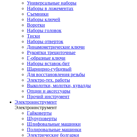
Универсальные наборы
Наборы в ложементах
Съемники
Наборы ключей
Воротки
Наборы головок
Тиски
Наборы отверток
Динамометрические ключи
Рукоятки трещоточные
Г-образные ключи
Наборы вставок-бит
Шарнирно-губцевый
Для восстановления резьбы
Электро-тех. работы
Выколотки, молотки, кувалды
Опции и аксессуары
Прочий инструмент
Электроинструмент
Электроинструмент
Гайковерты
Шуруповерты
Шлифовальные машинки
Полировальные машинки
Электрические болгарки