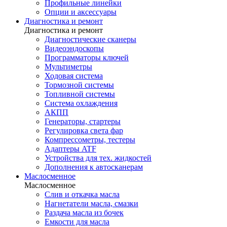
Профильные линейки
Опции и аксессуары
Диагностика и ремонт
Диагностика и ремонт
Диагностические сканеры
Видеоэндоскопы
Программаторы ключей
Мультиметры
Ходовая система
Тормозной системы
Топливной системы
Система охлаждения
АКПП
Генераторы, стартеры
Регулировка света фар
Компрессометры, тестеры
Адаптеры ATF
Устройства для тех. жидкостей
Дополнения к автосканерам
Маслосменное
Маслосменное
Слив и откачка масла
Нагнетатели масла, смазки
Раздача масла из бочек
Емкости для масла