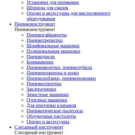
Установки для промывки
Шприцы для смазок
Опции и аксессуары для маслосменного
оборудования
Пневмоинструмент
Пневмоинструмент
Пневмогайковерты
Пневмотрещотки
Шлифовальные машинки
Полировальные машинки
Пневмодрели
Бормашинки
Пневмомолотки, пневмозубила
Пневмоножницы и ножи
Пневмолобзики, пневмоножовки
Пневмоотвертки
Заклепочники
Зачистные машинки
Отрезные машинки
Для притирки клапанов
Пневматические пылесосы
Обдувочные пистолеты
Опции и аксессуары
Слесарный инструмент
Слесарный инструмент