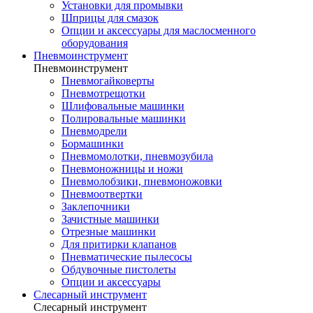
Установки для промывки
Шприцы для смазок
Опции и аксессуары для маслосменного
оборудования
Пневмоинструмент
Пневмоинструмент
Пневмогайковерты
Пневмотрещотки
Шлифовальные машинки
Полировальные машинки
Пневмодрели
Бормашинки
Пневмомолотки, пневмозубила
Пневмоножницы и ножи
Пневмолобзики, пневмоножовки
Пневмоотвертки
Заклепочники
Зачистные машинки
Отрезные машинки
Для притирки клапанов
Пневматические пылесосы
Обдувочные пистолеты
Опции и аксессуары
Слесарный инструмент
Слесарный инструмент