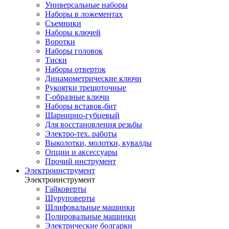
Универсальные наборы
Наборы в ложементах
Съемники
Наборы ключей
Воротки
Наборы головок
Тиски
Наборы отверток
Динамометрические ключи
Рукоятки трещоточные
Г-образные ключи
Наборы вставок-бит
Шарнирно-губцевый
Для восстановления резьбы
Электро-тех. работы
Выколотки, молотки, кувалды
Опции и аксессуары
Прочий инструмент
Электроинструмент
Электроинструмент
Гайковерты
Шуруповерты
Шлифовальные машинки
Полировальные машинки
Электрические болгарки