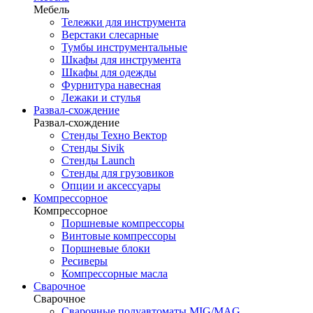
Мебель
Тележки для инструмента
Верстаки слесарные
Тумбы инструментальные
Шкафы для инструмента
Шкафы для одежды
Фурнитура навесная
Лежаки и стулья
Развал-схождение
Развал-схождение
Стенды Техно Вектор
Стенды Sivik
Стенды Launch
Стенды для грузовиков
Опции и аксессуары
Компрессорное
Компрессорное
Поршневые компрессоры
Винтовые компрессоры
Поршневые блоки
Ресиверы
Компрессорные масла
Сварочное
Сварочное
Сварочные полуавтоматы MIG/MAG