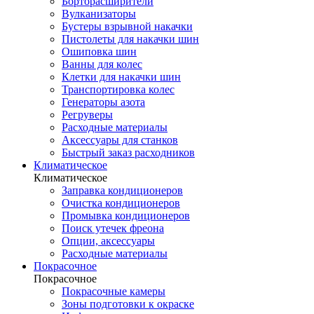
Борторасширители
Вулканизаторы
Бустеры взрывной накачки
Пистолеты для накачки шин
Ошиповка шин
Ванны для колес
Клетки для накачки шин
Транспортировка колес
Генераторы азота
Регруверы
Расходные материалы
Аксессуары для станков
Быстрый заказ расходников
Климатическое
Климатическое
Заправка кондиционеров
Очистка кондиционеров
Промывка кондиционеров
Поиск утечек фреона
Опции, аксессуары
Расходные материалы
Покрасочное
Покрасочное
Покрасочные камеры
Зоны подготовки к окраске