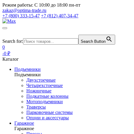
Режим работы:
С 10:00 до 18:00 пн-пт
zakaz@optima-trade.ru
+7 (800) 333-15-47
+7 (812) 407-34-47
Search for:
Search Button
0
-0 ₽
Каталог
Подъемники
Подъемники
Двухстоечные
Четырехстоечные
Ножничные
Подкатные колонны
Мотоподъемники
Траверсы
Парковочные системы
Опции и аксессуары
Гаражное
Гаражное
Прессы