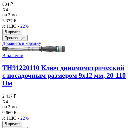
834 ₽
X4
на 2 мес
3 337 ₽
/с НДС •
22%
Добавить в корзину
В наличии
TH91220110 Ключ динамометрический
с посадочным размером 9х12 мм, 20-110
Нм
2 417 ₽
X4
на 2 мес
9 669 ₽
/с НДС •
22%