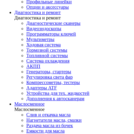
Профильные линейки
Опции и аксессуары
Диагностика и ремонт
Диагностика и ремонт
Диагностические сканеры
Видеоэндоскопы
Программаторы ключей
Мультиметры
Ходовая система
Тормозной системы
Топливной системы
Система охлаждения
АКПП
Генераторы, стартеры
Регулировка света фар
Компрессометры, тестеры
Адаптеры ATF
Устройства для тех. жидкостей
Дополнения к автосканерам
Маслосменное
Маслосменное
Слив и откачка масла
Нагнетатели масла, смазки
Раздача масла из бочек
Емкости для масла