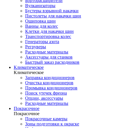
Борторасширители
Вулканизаторы
Бустеры взрывной накачки
Пистолеты для накачки шин
Ошиповка шин
Ванны для колес
Клетки для накачки шин
Транспортировка колес
Генераторы азота
Регруверы
Расходные материалы
Аксессуары для станков
Быстрый заказ расходников
Климатическое
Климатическое
Заправка кондиционеров
Очистка кондиционеров
Промывка кондиционеров
Поиск утечек фреона
Опции, аксессуары
Расходные материалы
Покрасочное
Покрасочное
Покрасочные камеры
Зоны подготовки к окраске