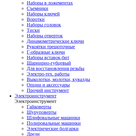
Наборы в ложементах
Съемники
Наборы ключей
Воротки
Наборы головок
Тиски
Наборы отверток
Динамометрические ключи
Рукоятки трещоточные
Г-образные ключи
Наборы вставок-бит
Шарнирно-губцевый
Для восстановления резьбы
Электро-тех. работы
Выколотки, молотки, кувалды
Опции и аксессуары
Прочий инструмент
Электроинструмент
Электроинструмент
Гайковерты
Шуруповерты
Шлифовальные машинки
Полировальные машинки
Электрические болгарки
Дрели