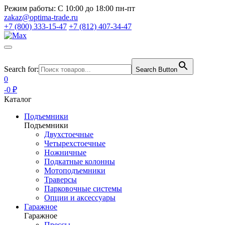
Режим работы:
С 10:00 до 18:00 пн-пт
zakaz@optima-trade.ru
+7 (800) 333-15-47
+7 (812) 407-34-47
Search for:
Search Button
0
-0 ₽
Каталог
Подъемники
Подъемники
Двухстоечные
Четырехстоечные
Ножничные
Подкатные колонны
Мотоподъемники
Траверсы
Парковочные системы
Опции и аксессуары
Гаражное
Гаражное
Прессы