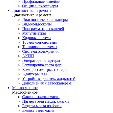
Профильные линейки
Опции и аксессуары
Диагностика и ремонт
Диагностика и ремонт
Диагностические сканеры
Видеоэндоскопы
Программаторы ключей
Мультиметры
Ходовая система
Тормозной системы
Топливной системы
Система охлаждения
АКПП
Генераторы, стартеры
Регулировка света фар
Компрессометры, тестеры
Адаптеры ATF
Устройства для тех. жидкостей
Дополнения к автосканерам
Маслосменное
Маслосменное
Слив и откачка масла
Нагнетатели масла, смазки
Раздача масла из бочек
Емкости для масла