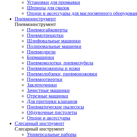
Установки для промывки
Шприцы для смазок
Опции и аксессуары для маслосменного оборудова
Пневмоинструмент
Пневмоинструмент
Пневмогайковерты
Пневмотрещотки
Шлифовальные машинки
Полировальные машинки
Пневмодрели
Бормашинки
Пневмомолотки, пневмозубила
Пневмоножницы и ножи
Пневмолобзики, пневмоножовки
Пневмоотвертки
Заклепочники
Зачистные машинки
Отрезные машинки
Для притирки клапанов
Пневматические пылесосы
Обдувочные пистолеты
Опции и аксессуары
Слесарный инструмент
Слесарный инструмент
Универсальные наборы