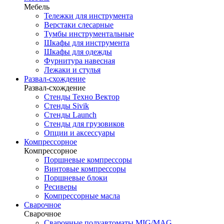
Мебель
Тележки для инструмента
Верстаки слесарные
Тумбы инструментальные
Шкафы для инструмента
Шкафы для одежды
Фурнитура навесная
Лежаки и стулья
Развал-схождение
Развал-схождение
Стенды Техно Вектор
Стенды Sivik
Стенды Launch
Стенды для грузовиков
Опции и аксессуары
Компрессорное
Компрессорное
Поршневые компрессоры
Винтовые компрессоры
Поршневые блоки
Ресиверы
Компрессорные масла
Сварочное
Сварочное
Сварочные полуавтоматы MIG/MAG