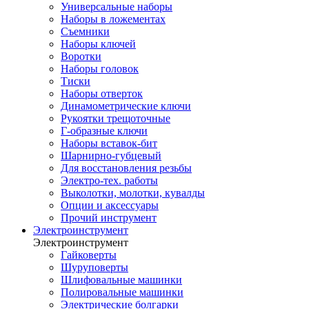
Универсальные наборы
Наборы в ложементах
Съемники
Наборы ключей
Воротки
Наборы головок
Тиски
Наборы отверток
Динамометрические ключи
Рукоятки трещоточные
Г-образные ключи
Наборы вставок-бит
Шарнирно-губцевый
Для восстановления резьбы
Электро-тех. работы
Выколотки, молотки, кувалды
Опции и аксессуары
Прочий инструмент
Электроинструмент
Электроинструмент
Гайковерты
Шуруповерты
Шлифовальные машинки
Полировальные машинки
Электрические болгарки