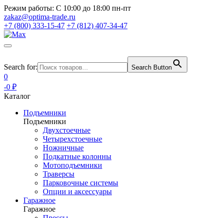
Режим работы:
С 10:00 до 18:00 пн-пт
zakaz@optima-trade.ru
+7 (800) 333-15-47
+7 (812) 407-34-47
Search for:
Search Button
0
-0 ₽
Каталог
Подъемники
Подъемники
Двухстоечные
Четырехстоечные
Ножничные
Подкатные колонны
Мотоподъемники
Траверсы
Парковочные системы
Опции и аксессуары
Гаражное
Гаражное
Прессы