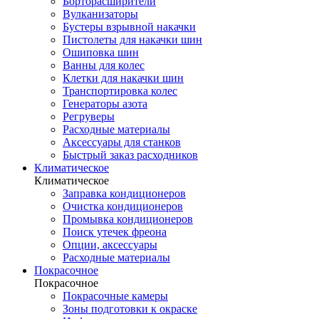
Борторасширители
Вулканизаторы
Бустеры взрывной накачки
Пистолеты для накачки шин
Ошиповка шин
Ванны для колес
Клетки для накачки шин
Транспортировка колес
Генераторы азота
Регруверы
Расходные материалы
Аксессуары для станков
Быстрый заказ расходников
Климатическое
Климатическое
Заправка кондиционеров
Очистка кондиционеров
Промывка кондиционеров
Поиск утечек фреона
Опции, аксессуары
Расходные материалы
Покрасочное
Покрасочное
Покрасочные камеры
Зоны подготовки к окраске