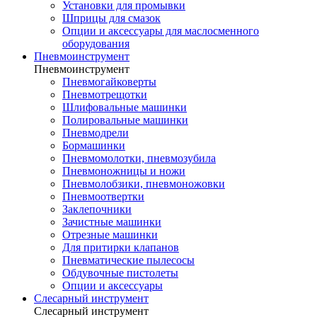
Установки для промывки
Шприцы для смазок
Опции и аксессуары для маслосменного
оборудования
Пневмоинструмент
Пневмоинструмент
Пневмогайковерты
Пневмотрещотки
Шлифовальные машинки
Полировальные машинки
Пневмодрели
Бормашинки
Пневмомолотки, пневмозубила
Пневмоножницы и ножи
Пневмолобзики, пневмоножовки
Пневмоотвертки
Заклепочники
Зачистные машинки
Отрезные машинки
Для притирки клапанов
Пневматические пылесосы
Обдувочные пистолеты
Опции и аксессуары
Слесарный инструмент
Слесарный инструмент