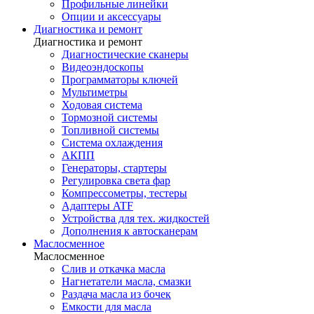
Профильные линейки
Опции и аксессуары
Диагностика и ремонт
Диагностика и ремонт
Диагностические сканеры
Видеоэндоскопы
Программаторы ключей
Мультиметры
Ходовая система
Тормозной системы
Топливной системы
Система охлаждения
АКПП
Генераторы, стартеры
Регулировка света фар
Компрессометры, тестеры
Адаптеры ATF
Устройства для тех. жидкостей
Дополнения к автосканерам
Маслосменное
Маслосменное
Слив и откачка масла
Нагнетатели масла, смазки
Раздача масла из бочек
Емкости для масла