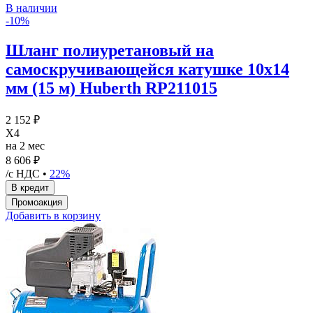
В наличии
-10%
Шланг полиуретановый на
самоскручивающейся катушке 10х14
мм (15 м) Huberth RP211015
2 152 ₽
X4
на 2 мес
8 606 ₽
/с НДС •
22%
Добавить в корзину