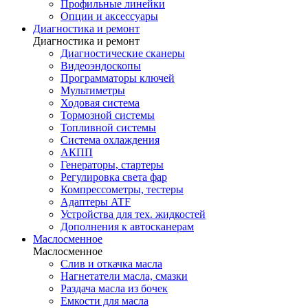
Профильные линейки
Опции и аксессуары
Диагностика и ремонт
Диагностика и ремонт
Диагностические сканеры
Видеоэндоскопы
Программаторы ключей
Мультиметры
Ходовая система
Тормозной системы
Топливной системы
Система охлаждения
АКПП
Генераторы, стартеры
Регулировка света фар
Компрессометры, тестеры
Адаптеры ATF
Устройства для тех. жидкостей
Дополнения к автосканерам
Маслосменное
Маслосменное
Слив и откачка масла
Нагнетатели масла, смазки
Раздача масла из бочек
Емкости для масла