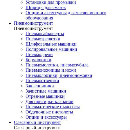
Установки для промывки
Шприцы для смазок
Опции и аксессуары для маслосменного
оборудования
Пневмоинструмент
Пневмоинструмент
Пневмогайковерты
Пневмотрещотки
Шлифовальные машинки
Полировальные машинки
Пневмодрели
Бормашинки
Пневмомолотки, пневмозубила
Пневмоножницы и ножи
Пневмолобзики, пневмоножовки
Пневмоотвертки
Заклепочники
Зачистные машинки
Отрезные машинки
Для притирки клапанов
Пневматические пылесосы
Обдувочные пистолеты
Опции и аксессуары
Слесарный инструмент
Слесарный инструмент