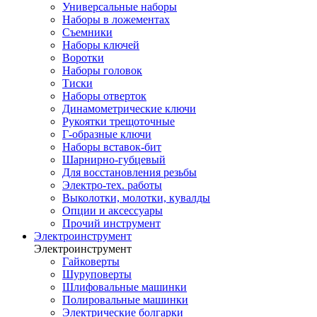
Универсальные наборы
Наборы в ложементах
Съемники
Наборы ключей
Воротки
Наборы головок
Тиски
Наборы отверток
Динамометрические ключи
Рукоятки трещоточные
Г-образные ключи
Наборы вставок-бит
Шарнирно-губцевый
Для восстановления резьбы
Электро-тех. работы
Выколотки, молотки, кувалды
Опции и аксессуары
Прочий инструмент
Электроинструмент
Электроинструмент
Гайковерты
Шуруповерты
Шлифовальные машинки
Полировальные машинки
Электрические болгарки