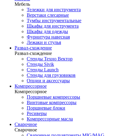
Мебель
Тележки для инструмента
Верстаки слесарные
Тумбы инструментальные
Шкафы для инструмента
Шкафы для одежды
Фурнитура навесная
Лежаки и стулья
Развал-схождение
Развал-схождение
Стенды Техно Вектор
Стенды Sivik
Стенды Launch
Стенды для грузовиков
Опции и аксессуары
Компрессорное
Компрессорное
Поршневые компрессоры
Винтовые компрессоры
Поршневые блоки
Ресиверы
Компрессорные масла
Сварочное
Сварочное
Сварочные полуавтоматы MIG/MAG