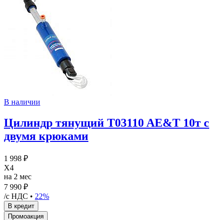
В наличии
Цилиндр тянущий T03110 AE&T 10т с
двумя крюками
1 998 ₽
X4
на 2 мес
7 990 ₽
/с НДС •
22%