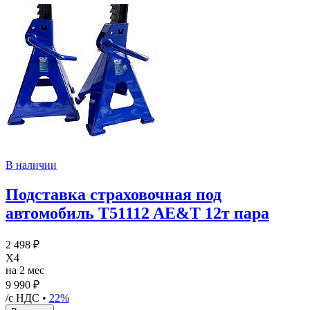
В наличии
Подставка страховочная под
автомобиль T51112 AE&T 12т пара
2 498 ₽
X4
на 2 мес
9 990 ₽
/с НДС •
22%