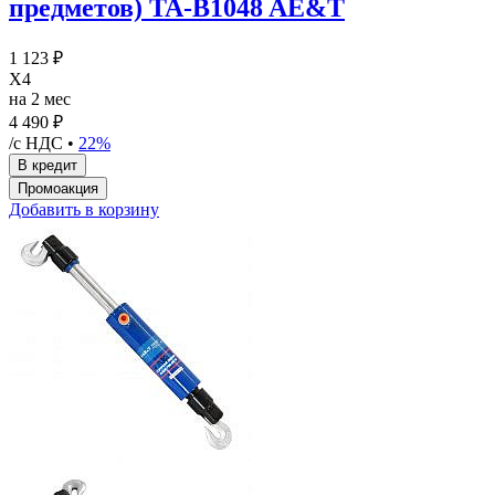
предметов) TA-B1048 AE&T
1 123 ₽
X4
на 2 мес
4 490 ₽
/с НДС •
22%
Добавить в корзину