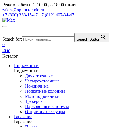
Режим работы:
С 10:00 до 18:00 пн-пт
zakaz@optima-trade.ru
+7 (800) 333-15-47
+7 (812) 407-34-47
Search for:
Search Button
0
-0 ₽
Каталог
Подъемники
Подъемники
Двухстоечные
Четырехстоечные
Ножничные
Подкатные колонны
Мотоподъемники
Траверсы
Парковочные системы
Опции и аксессуары
Гаражное
Гаражное
Прессы