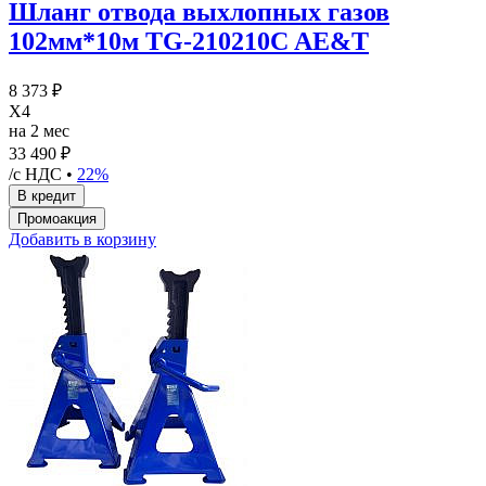
Шланг отвода выхлопных газов
102мм*10м TG-210210C AE&T
8 373 ₽
X4
на 2 мес
33 490 ₽
/с НДС •
22%
Добавить в корзину