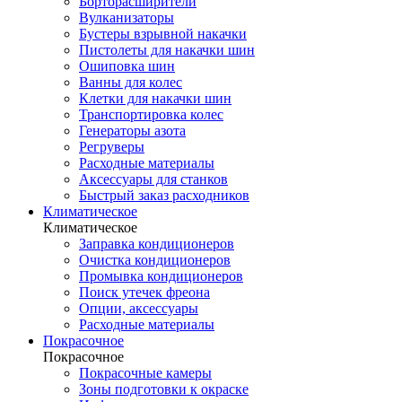
Борторасширители
Вулканизаторы
Бустеры взрывной накачки
Пистолеты для накачки шин
Ошиповка шин
Ванны для колес
Клетки для накачки шин
Транспортировка колес
Генераторы азота
Регруверы
Расходные материалы
Аксессуары для станков
Быстрый заказ расходников
Климатическое
Климатическое
Заправка кондиционеров
Очистка кондиционеров
Промывка кондиционеров
Поиск утечек фреона
Опции, аксессуары
Расходные материалы
Покрасочное
Покрасочное
Покрасочные камеры
Зоны подготовки к окраске