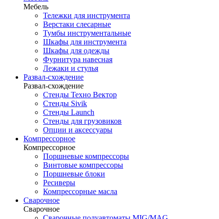
Мебель
Тележки для инструмента
Верстаки слесарные
Тумбы инструментальные
Шкафы для инструмента
Шкафы для одежды
Фурнитура навесная
Лежаки и стулья
Развал-схождение
Развал-схождение
Стенды Техно Вектор
Стенды Sivik
Стенды Launch
Стенды для грузовиков
Опции и аксессуары
Компрессорное
Компрессорное
Поршневые компрессоры
Винтовые компрессоры
Поршневые блоки
Ресиверы
Компрессорные масла
Сварочное
Сварочное
Сварочные полуавтоматы MIG/MAG