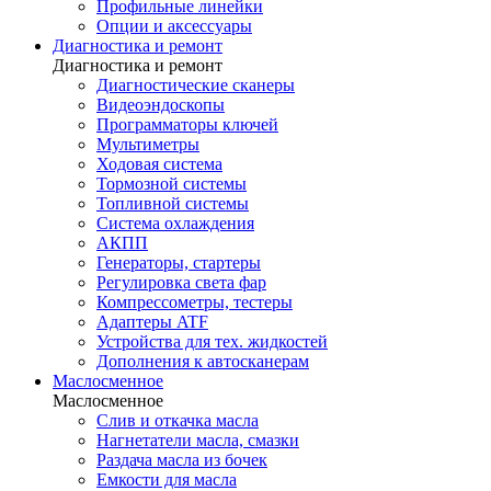
Профильные линейки
Опции и аксессуары
Диагностика и ремонт
Диагностика и ремонт
Диагностические сканеры
Видеоэндоскопы
Программаторы ключей
Мультиметры
Ходовая система
Тормозной системы
Топливной системы
Система охлаждения
АКПП
Генераторы, стартеры
Регулировка света фар
Компрессометры, тестеры
Адаптеры ATF
Устройства для тех. жидкостей
Дополнения к автосканерам
Маслосменное
Маслосменное
Слив и откачка масла
Нагнетатели масла, смазки
Раздача масла из бочек
Емкости для масла