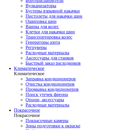
Борторасширители
Вулканизаторы
Бустеры взрывной накачки
Пистолеты для накачки шин
Ошиповка шин
Ванны для колес
Клетки для накачки шин
Транспортировка колес
Генераторы азота
Регруверы
Расходные материалы
Аксессуары для станков
Быстрый заказ расходников
Климатическое
Климатическое
Заправка кондиционеров
Очистка кондиционеров
Промывка кондиционеров
Поиск утечек фреона
Опции, аксессуары
Расходные материалы
Покрасочное
Покрасочное
Покрасочные камеры
Зоны подготовки к окраске