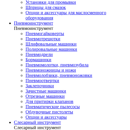
Установки для промывки
Шприцы для смазок
Опции и аксессуары для маслосменного
оборудования
Пневмоинструмент
Пневмоинструмент
Пневмогайковерты
Пневмотрещотки
Шлифовальные машинки
Полировальные машинки
Пневмодрели
Бормашинки
Пневмомолотки, пневмозубила
Пневмоножницы и ножи
Пневмолобзики, пневмоножовки
Пневмоотвертки
Заклепочники
Зачистные машинки
Отрезные машинки
Для притирки клапанов
Пневматические пылесосы
Обдувочные пистолеты
Опции и аксессуары
Слесарный инструмент
Слесарный инструмент