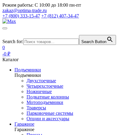
Режим работы:
С 10:00 до 18:00 пн-пт
zakaz@optima-trade.ru
+7 (800) 333-15-47
+7 (812) 407-34-47
Search for:
Search Button
0
-0 ₽
Каталог
Подъемники
Подъемники
Двухстоечные
Четырехстоечные
Ножничные
Подкатные колонны
Мотоподъемники
Траверсы
Парковочные системы
Опции и аксессуары
Гаражное
Гаражное
Прессы