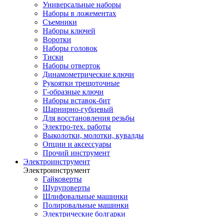
Универсальные наборы
Наборы в ложементах
Съемники
Наборы ключей
Воротки
Наборы головок
Тиски
Наборы отверток
Динамометрические ключи
Рукоятки трещоточные
Г-образные ключи
Наборы вставок-бит
Шарнирно-губцевый
Для восстановления резьбы
Электро-тех. работы
Выколотки, молотки, кувалды
Опции и аксессуары
Прочий инструмент
Электроинструмент
Электроинструмент
Гайковерты
Шуруповерты
Шлифовальные машинки
Полировальные машинки
Электрические болгарки