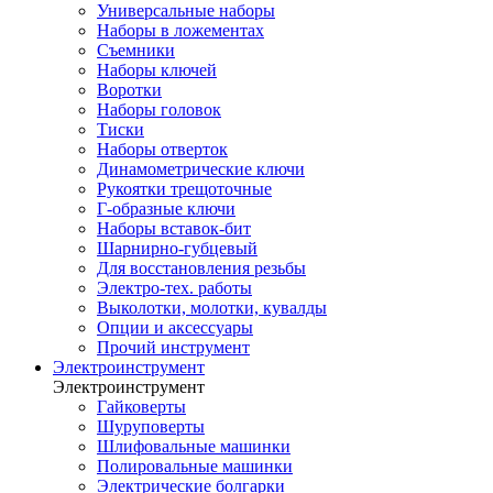
Универсальные наборы
Наборы в ложементах
Съемники
Наборы ключей
Воротки
Наборы головок
Тиски
Наборы отверток
Динамометрические ключи
Рукоятки трещоточные
Г-образные ключи
Наборы вставок-бит
Шарнирно-губцевый
Для восстановления резьбы
Электро-тех. работы
Выколотки, молотки, кувалды
Опции и аксессуары
Прочий инструмент
Электроинструмент
Электроинструмент
Гайковерты
Шуруповерты
Шлифовальные машинки
Полировальные машинки
Электрические болгарки