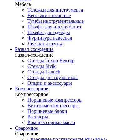
Мебель
Тележки для инструмента
Верстаки слесарные
Тумбы инструментальные
Шкафы для инструмента
Шкафы для одежды
Фурнитура навесная
Лежаки и стулья
Развал-схождение
Развал-схождение
Стенды Техно Вектор
Стенды Sivik
Стенды Launch
Стенды для грузовиков
Опции и аксессуары
Компрессорное
Компрессорное
Поршневые компрессоры
Винтовые компрессоры
Поршневые блоки
Ресиверы
Компрессорные масла
Сварочное
Сварочное
Сварочные полуавтоматы MIG/MAG