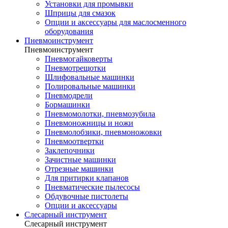
Установки для промывки
Шприцы для смазок
Опции и аксессуары для маслосменного
оборудования
Пневмоинструмент
Пневмоинструмент
Пневмогайковерты
Пневмотрещотки
Шлифовальные машинки
Полировальные машинки
Пневмодрели
Бормашинки
Пневмомолотки, пневмозубила
Пневмоножницы и ножи
Пневмолобзики, пневмоножовки
Пневмоотвертки
Заклепочники
Зачистные машинки
Отрезные машинки
Для притирки клапанов
Пневматические пылесосы
Обдувочные пистолеты
Опции и аксессуары
Слесарный инструмент
Слесарный инструмент