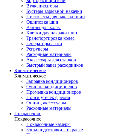
Борторасширители
Вулканизаторы
Бустеры взрывной накачки
Пистолеты для накачки шин
Ошиповка шин
Ванны для колес
Клетки для накачки шин
Транспортировка колес
Генераторы азота
Регруверы
Расходные материалы
Аксессуары для станков
Быстрый заказ расходников
Климатическое
Климатическое
Заправка кондиционеров
Очистка кондиционеров
Промывка кондиционеров
Поиск утечек фреона
Опции, аксессуары
Расходные материалы
Покрасочное
Покрасочное
Покрасочные камеры
Зоны подготовки к окраске