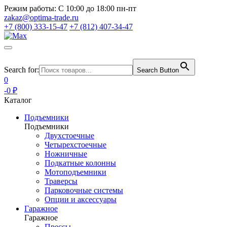
Режим работы:
С 10:00 до 18:00 пн-пт
zakaz@optima-trade.ru
+7 (800) 333-15-47
+7 (812) 407-34-47
Search for:
Search Button
0
-0 ₽
Каталог
Подъемники
Подъемники
Двухстоечные
Четырехстоечные
Ножничные
Подкатные колонны
Мотоподъемники
Траверсы
Парковочные системы
Опции и аксессуары
Гаражное
Гаражное
Прессы