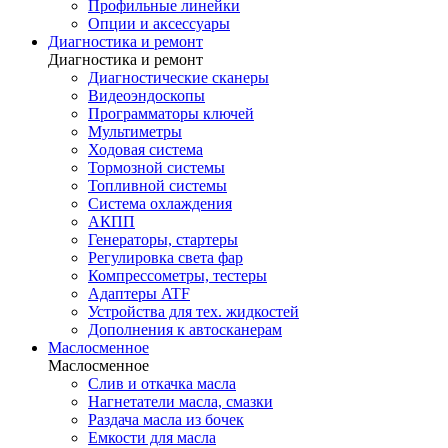
Профильные линейки
Опции и аксессуары
Диагностика и ремонт
Диагностика и ремонт
Диагностические сканеры
Видеоэндоскопы
Программаторы ключей
Мультиметры
Ходовая система
Тормозной системы
Топливной системы
Система охлаждения
АКПП
Генераторы, стартеры
Регулировка света фар
Компрессометры, тестеры
Адаптеры ATF
Устройства для тех. жидкостей
Дополнения к автосканерам
Маслосменное
Маслосменное
Слив и откачка масла
Нагнетатели масла, смазки
Раздача масла из бочек
Емкости для масла