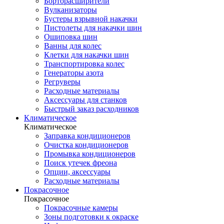
Борторасширители
Вулканизаторы
Бустеры взрывной накачки
Пистолеты для накачки шин
Ошиповка шин
Ванны для колес
Клетки для накачки шин
Транспортировка колес
Генераторы азота
Регруверы
Расходные материалы
Аксессуары для станков
Быстрый заказ расходников
Климатическое
Климатическое
Заправка кондиционеров
Очистка кондиционеров
Промывка кондиционеров
Поиск утечек фреона
Опции, аксессуары
Расходные материалы
Покрасочное
Покрасочное
Покрасочные камеры
Зоны подготовки к окраске