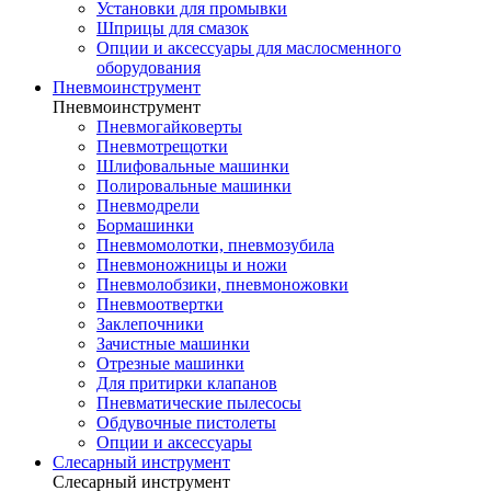
Установки для промывки
Шприцы для смазок
Опции и аксессуары для маслосменного
оборудования
Пневмоинструмент
Пневмоинструмент
Пневмогайковерты
Пневмотрещотки
Шлифовальные машинки
Полировальные машинки
Пневмодрели
Бормашинки
Пневмомолотки, пневмозубила
Пневмоножницы и ножи
Пневмолобзики, пневмоножовки
Пневмоотвертки
Заклепочники
Зачистные машинки
Отрезные машинки
Для притирки клапанов
Пневматические пылесосы
Обдувочные пистолеты
Опции и аксессуары
Слесарный инструмент
Слесарный инструмент