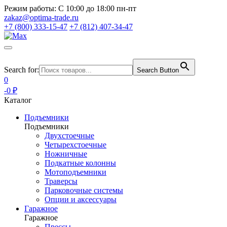
Режим работы:
С 10:00 до 18:00 пн-пт
zakaz@optima-trade.ru
+7 (800) 333-15-47
+7 (812) 407-34-47
Search for:
Search Button
0
-0 ₽
Каталог
Подъемники
Подъемники
Двухстоечные
Четырехстоечные
Ножничные
Подкатные колонны
Мотоподъемники
Траверсы
Парковочные системы
Опции и аксессуары
Гаражное
Гаражное
Прессы