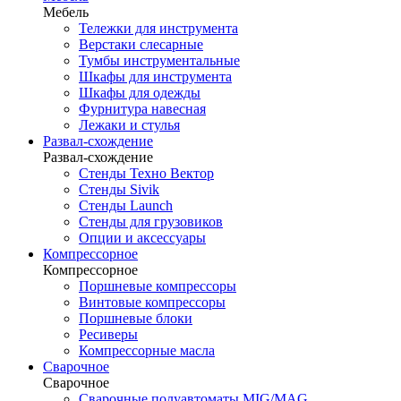
Мебель
Тележки для инструмента
Верстаки слесарные
Тумбы инструментальные
Шкафы для инструмента
Шкафы для одежды
Фурнитура навесная
Лежаки и стулья
Развал-схождение
Развал-схождение
Стенды Техно Вектор
Стенды Sivik
Стенды Launch
Стенды для грузовиков
Опции и аксессуары
Компрессорное
Компрессорное
Поршневые компрессоры
Винтовые компрессоры
Поршневые блоки
Ресиверы
Компрессорные масла
Сварочное
Сварочное
Сварочные полуавтоматы MIG/MAG