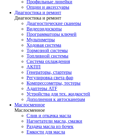
Профильные линейки
Опции и аксессуары
Диагностика и ремонт
Диагностика и ремонт
Диагностические сканеры
Видеоэндоскопы
Программаторы ключей
Мультиметры
Ходовая система
Тормозной системы
Топливной системы
Система охлаждения
АКПП
Генераторы, стартеры
Регулировка света фар
Компрессометры, тестеры
Адаптеры ATF
Устройства для тех. жидкостей
Дополнения к автосканерам
Маслосменное
Маслосменное
Слив и откачка масла
Нагнетатели масла, смазки
Раздача масла из бочек
Емкости для масла