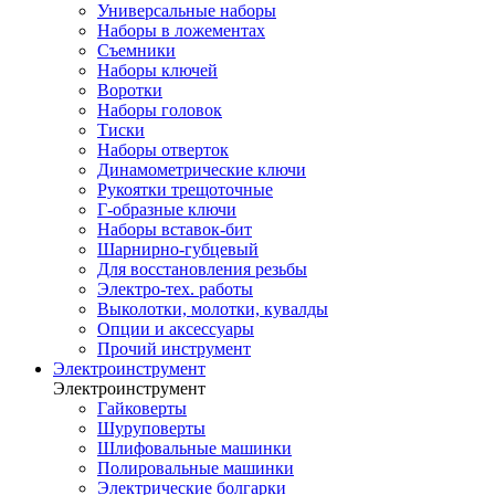
Универсальные наборы
Наборы в ложементах
Съемники
Наборы ключей
Воротки
Наборы головок
Тиски
Наборы отверток
Динамометрические ключи
Рукоятки трещоточные
Г-образные ключи
Наборы вставок-бит
Шарнирно-губцевый
Для восстановления резьбы
Электро-тех. работы
Выколотки, молотки, кувалды
Опции и аксессуары
Прочий инструмент
Электроинструмент
Электроинструмент
Гайковерты
Шуруповерты
Шлифовальные машинки
Полировальные машинки
Электрические болгарки