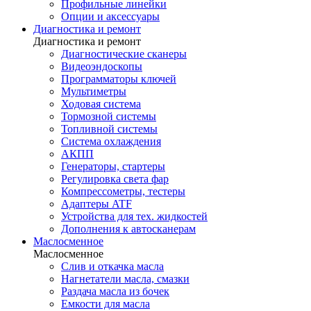
Профильные линейки
Опции и аксессуары
Диагностика и ремонт
Диагностика и ремонт
Диагностические сканеры
Видеоэндоскопы
Программаторы ключей
Мультиметры
Ходовая система
Тормозной системы
Топливной системы
Система охлаждения
АКПП
Генераторы, стартеры
Регулировка света фар
Компрессометры, тестеры
Адаптеры ATF
Устройства для тех. жидкостей
Дополнения к автосканерам
Маслосменное
Маслосменное
Слив и откачка масла
Нагнетатели масла, смазки
Раздача масла из бочек
Емкости для масла