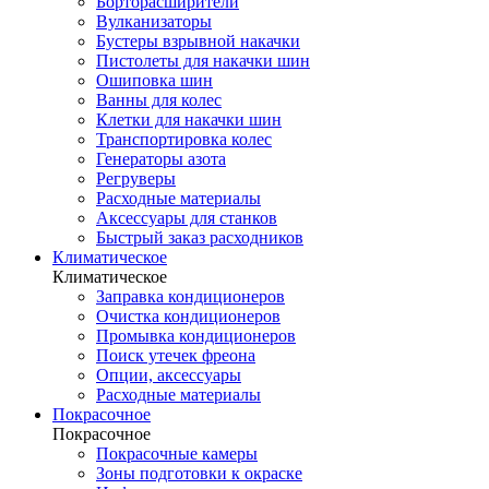
Борторасширители
Вулканизаторы
Бустеры взрывной накачки
Пистолеты для накачки шин
Ошиповка шин
Ванны для колес
Клетки для накачки шин
Транспортировка колес
Генераторы азота
Регруверы
Расходные материалы
Аксессуары для станков
Быстрый заказ расходников
Климатическое
Климатическое
Заправка кондиционеров
Очистка кондиционеров
Промывка кондиционеров
Поиск утечек фреона
Опции, аксессуары
Расходные материалы
Покрасочное
Покрасочное
Покрасочные камеры
Зоны подготовки к окраске