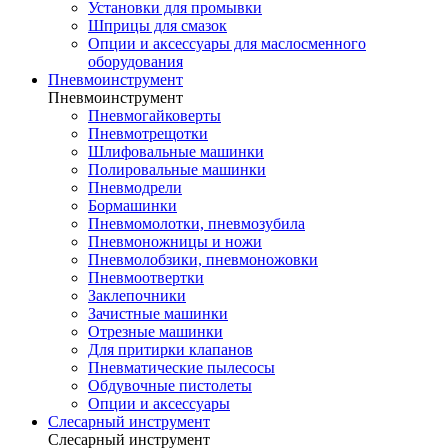
Установки для промывки
Шприцы для смазок
Опции и аксессуары для маслосменного
оборудования
Пневмоинструмент
Пневмоинструмент
Пневмогайковерты
Пневмотрещотки
Шлифовальные машинки
Полировальные машинки
Пневмодрели
Бормашинки
Пневмомолотки, пневмозубила
Пневмоножницы и ножи
Пневмолобзики, пневмоножовки
Пневмоотвертки
Заклепочники
Зачистные машинки
Отрезные машинки
Для притирки клапанов
Пневматические пылесосы
Обдувочные пистолеты
Опции и аксессуары
Слесарный инструмент
Слесарный инструмент