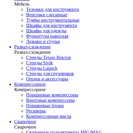
Мебель
Тележки для инструмента
Верстаки слесарные
Тумбы инструментальные
Шкафы для инструмента
Шкафы для одежды
Фурнитура навесная
Лежаки и стулья
Развал-схождение
Развал-схождение
Стенды Техно Вектор
Стенды Sivik
Стенды Launch
Стенды для грузовиков
Опции и аксессуары
Компрессорное
Компрессорное
Поршневые компрессоры
Винтовые компрессоры
Поршневые блоки
Ресиверы
Компрессорные масла
Сварочное
Сварочное
Сварочные полуавтоматы MIG/MAG