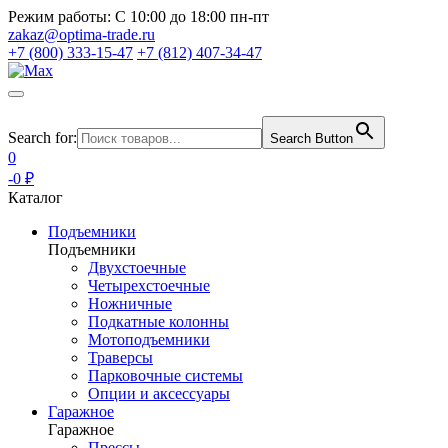
Режим работы:
С 10:00 до 18:00 пн-пт
zakaz@optima-trade.ru
+7 (800) 333-15-47
+7 (812) 407-34-47
Search for:
Search Button
0
-0 ₽
Каталог
Подъемники
Подъемники
Двухстоечные
Четырехстоечные
Ножничные
Подкатные колонны
Мотоподъемники
Траверсы
Парковочные системы
Опции и аксессуары
Гаражное
Гаражное
Прессы