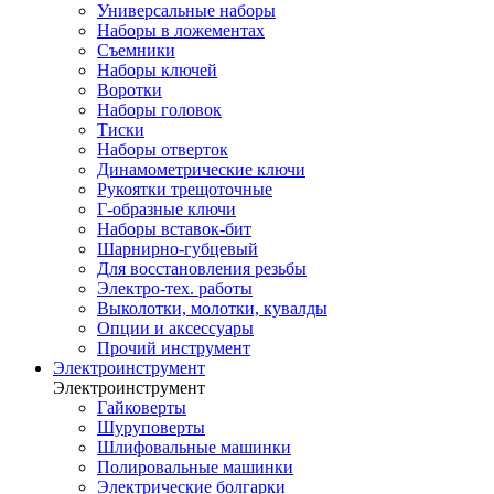
Универсальные наборы
Наборы в ложементах
Съемники
Наборы ключей
Воротки
Наборы головок
Тиски
Наборы отверток
Динамометрические ключи
Рукоятки трещоточные
Г-образные ключи
Наборы вставок-бит
Шарнирно-губцевый
Для восстановления резьбы
Электро-тех. работы
Выколотки, молотки, кувалды
Опции и аксессуары
Прочий инструмент
Электроинструмент
Электроинструмент
Гайковерты
Шуруповерты
Шлифовальные машинки
Полировальные машинки
Электрические болгарки