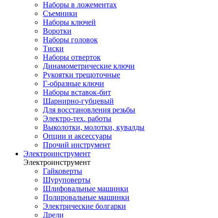
Наборы в ложементах
Съемники
Наборы ключей
Воротки
Наборы головок
Тиски
Наборы отверток
Динамометрические ключи
Рукоятки трещоточные
Г-образные ключи
Наборы вставок-бит
Шарнирно-губцевый
Для восстановления резьбы
Электро-тех. работы
Выколотки, молотки, кувалды
Опции и аксессуары
Прочий инструмент
Электроинструмент
Электроинструмент
Гайковерты
Шуруповерты
Шлифовальные машинки
Полировальные машинки
Электрические болгарки
Дрели