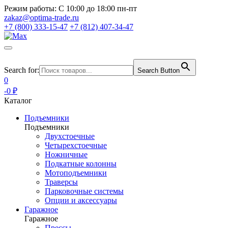
Режим работы:
С 10:00 до 18:00 пн-пт
zakaz@optima-trade.ru
+7 (800) 333-15-47
+7 (812) 407-34-47
Search for:
Search Button
0
-0 ₽
Каталог
Подъемники
Подъемники
Двухстоечные
Четырехстоечные
Ножничные
Подкатные колонны
Мотоподъемники
Траверсы
Парковочные системы
Опции и аксессуары
Гаражное
Гаражное
Прессы