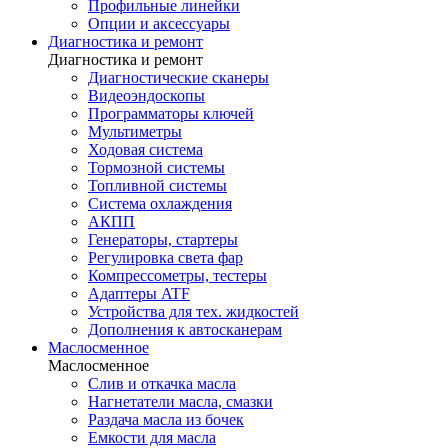
Профильные линейки
Опции и аксессуары
Диагностика и ремонт
Диагностика и ремонт
Диагностические сканеры
Видеоэндоскопы
Программаторы ключей
Мультиметры
Ходовая система
Тормозной системы
Топливной системы
Система охлаждения
АКПП
Генераторы, стартеры
Регулировка света фар
Компрессометры, тестеры
Адаптеры ATF
Устройства для тех. жидкостей
Дополнения к автосканерам
Маслосменное
Маслосменное
Слив и откачка масла
Нагнетатели масла, смазки
Раздача масла из бочек
Емкости для масла