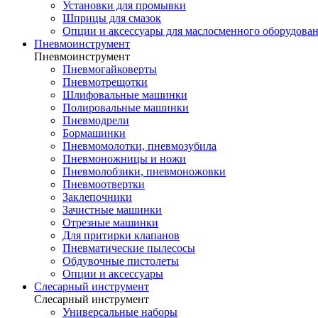
Установки для промывки
Шприцы для смазок
Опции и аксессуары для маслосменного оборудова
Пневмоинструмент
Пневмоинструмент
Пневмогайковерты
Пневмотрещотки
Шлифовальные машинки
Полировальные машинки
Пневмодрели
Бормашинки
Пневмомолотки, пневмозубила
Пневмоножницы и ножи
Пневмолобзики, пневмоножовки
Пневмоотвертки
Заклепочники
Зачистные машинки
Отрезные машинки
Для притирки клапанов
Пневматические пылесосы
Обдувочные пистолеты
Опции и аксессуары
Слесарный инструмент
Слесарный инструмент
Универсальные наборы