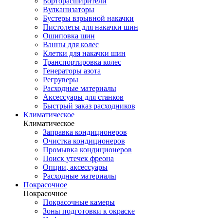
Борторасширители
Вулканизаторы
Бустеры взрывной накачки
Пистолеты для накачки шин
Ошиповка шин
Ванны для колес
Клетки для накачки шин
Транспортировка колес
Генераторы азота
Регруверы
Расходные материалы
Аксессуары для станков
Быстрый заказ расходников
Климатическое
Климатическое
Заправка кондиционеров
Очистка кондиционеров
Промывка кондиционеров
Поиск утечек фреона
Опции, аксессуары
Расходные материалы
Покрасочное
Покрасочное
Покрасочные камеры
Зоны подготовки к окраске