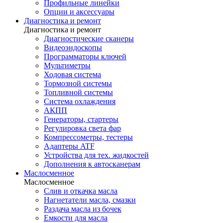
Профильные линейки
Опции и аксессуары
Диагностика и ремонт
Диагностика и ремонт
Диагностические сканеры
Видеоэндоскопы
Программаторы ключей
Мультиметры
Ходовая система
Тормозной системы
Топливной системы
Система охлаждения
АКПП
Генераторы, стартеры
Регулировка света фар
Компрессометры, тестеры
Адаптеры ATF
Устройства для тех. жидкостей
Дополнения к автосканерам
Маслосменное
Маслосменное
Слив и откачка масла
Нагнетатели масла, смазки
Раздача масла из бочек
Емкости для масла