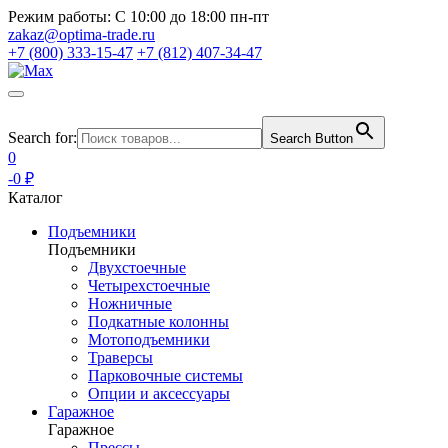
Режим работы:
С 10:00 до 18:00 пн-пт
zakaz@optima-trade.ru
+7 (800) 333-15-47
+7 (812) 407-34-47
Search for:
Search Button
0
-0 ₽
Каталог
Подъемники
Подъемники
Двухстоечные
Четырехстоечные
Ножничные
Подкатные колонны
Мотоподъемники
Траверсы
Парковочные системы
Опции и аксессуары
Гаражное
Гаражное
Прессы