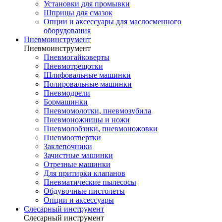
Установки для промывки
Шприцы для смазок
Опции и аксессуары для маслосменного
оборудования
Пневмоинструмент
Пневмоинструмент
Пневмогайковерты
Пневмотрещотки
Шлифовальные машинки
Полировальные машинки
Пневмодрели
Бормашинки
Пневмомолотки, пневмозубила
Пневмоножницы и ножи
Пневмолобзики, пневмоножовки
Пневмоотвертки
Заклепочники
Зачистные машинки
Отрезные машинки
Для притирки клапанов
Пневматические пылесосы
Обдувочные пистолеты
Опции и аксессуары
Слесарный инструмент
Слесарный инструмент