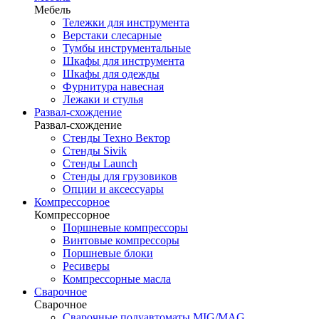
Мебель
Тележки для инструмента
Верстаки слесарные
Тумбы инструментальные
Шкафы для инструмента
Шкафы для одежды
Фурнитура навесная
Лежаки и стулья
Развал-схождение
Развал-схождение
Стенды Техно Вектор
Стенды Sivik
Стенды Launch
Стенды для грузовиков
Опции и аксессуары
Компрессорное
Компрессорное
Поршневые компрессоры
Винтовые компрессоры
Поршневые блоки
Ресиверы
Компрессорные масла
Сварочное
Сварочное
Сварочные полуавтоматы MIG/MAG