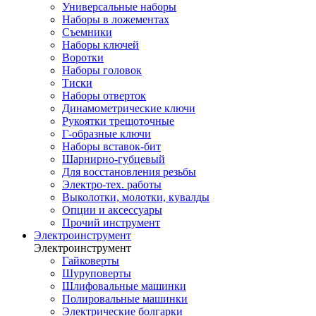
Универсальные наборы
Наборы в ложементах
Съемники
Наборы ключей
Воротки
Наборы головок
Тиски
Наборы отверток
Динамометрические ключи
Рукоятки трещоточные
Г-образные ключи
Наборы вставок-бит
Шарнирно-губцевый
Для восстановления резьбы
Электро-тех. работы
Выколотки, молотки, кувалды
Опции и аксессуары
Прочий инструмент
Электроинструмент
Электроинструмент
Гайковерты
Шуруповерты
Шлифовальные машинки
Полировальные машинки
Электрические болгарки