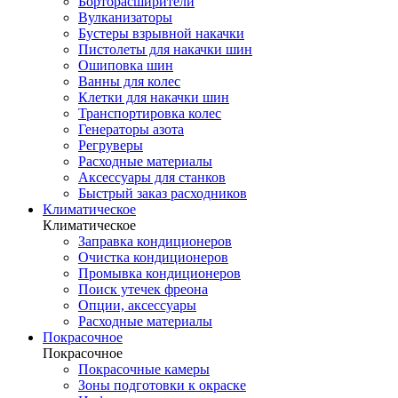
Борторасширители
Вулканизаторы
Бустеры взрывной накачки
Пистолеты для накачки шин
Ошиповка шин
Ванны для колес
Клетки для накачки шин
Транспортировка колес
Генераторы азота
Регруверы
Расходные материалы
Аксессуары для станков
Быстрый заказ расходников
Климатическое
Климатическое
Заправка кондиционеров
Очистка кондиционеров
Промывка кондиционеров
Поиск утечек фреона
Опции, аксессуары
Расходные материалы
Покрасочное
Покрасочное
Покрасочные камеры
Зоны подготовки к окраске