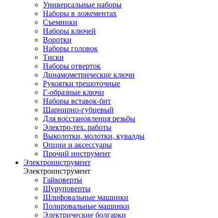
Универсальные наборы
Наборы в ложементах
Съемники
Наборы ключей
Воротки
Наборы головок
Тиски
Наборы отверток
Динамометрические ключи
Рукоятки трещоточные
Г-образные ключи
Наборы вставок-бит
Шарнирно-губцевый
Для восстановления резьбы
Электро-тех. работы
Выколотки, молотки, кувалды
Опции и аксессуары
Прочий инструмент
Электроинструмент
Электроинструмент
Гайковерты
Шуруповерты
Шлифовальные машинки
Полировальные машинки
Электрические болгарки