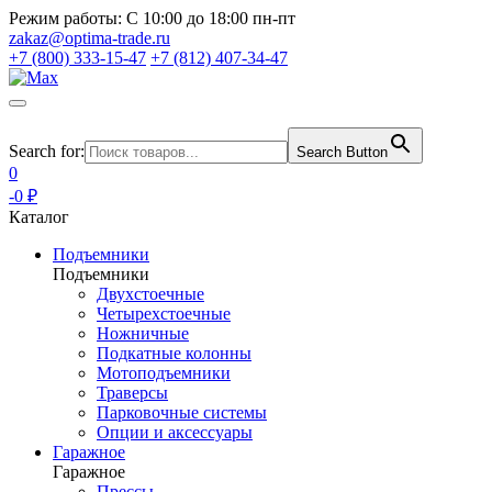
Режим работы:
С 10:00 до 18:00 пн-пт
zakaz@optima-trade.ru
+7 (800) 333-15-47
+7 (812) 407-34-47
Search for:
Search Button
0
-0 ₽
Каталог
Подъемники
Подъемники
Двухстоечные
Четырехстоечные
Ножничные
Подкатные колонны
Мотоподъемники
Траверсы
Парковочные системы
Опции и аксессуары
Гаражное
Гаражное
Прессы