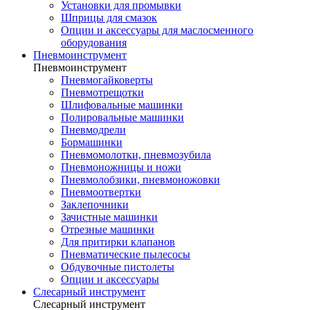
Установки для промывки
Шприцы для смазок
Опции и аксессуары для маслосменного
оборудования
Пневмоинструмент
Пневмоинструмент
Пневмогайковерты
Пневмотрещотки
Шлифовальные машинки
Полировальные машинки
Пневмодрели
Бормашинки
Пневмомолотки, пневмозубила
Пневмоножницы и ножи
Пневмолобзики, пневмоножовки
Пневмоотвертки
Заклепочники
Зачистные машинки
Отрезные машинки
Для притирки клапанов
Пневматические пылесосы
Обдувочные пистолеты
Опции и аксессуары
Слесарный инструмент
Слесарный инструмент