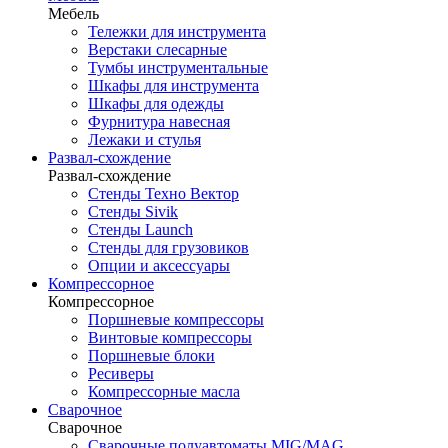
Мебель
Тележки для инструмента
Верстаки слесарные
Тумбы инструментальные
Шкафы для инструмента
Шкафы для одежды
Фурнитура навесная
Лежаки и стулья
Развал-схождение
Развал-схождение
Стенды Техно Вектор
Стенды Sivik
Стенды Launch
Стенды для грузовиков
Опции и аксессуары
Компрессорное
Компрессорное
Поршневые компрессоры
Винтовые компрессоры
Поршневые блоки
Ресиверы
Компрессорные масла
Сварочное
Сварочное
Сварочные полуавтоматы MIG/MAG