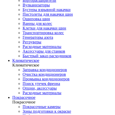
Борторасширители
Вулканизаторы
Бустеры взрывной накачки
Пистолеты для накачки шин
Ошиповка шин
Ванны для колес
Клетки для накачки шин
Транспортировка колес
Генераторы азота
Регруверы
Расходные материалы
Аксессуары для станков
Быстрый заказ расходников
Климатическое
Климатическое
Заправка кондиционеров
Очистка кондиционеров
Промывка кондиционеров
Поиск утечек фреона
Опции, аксессуары
Расходные материалы
Покрасочное
Покрасочное
Покрасочные камеры
Зоны подготовки к окраске