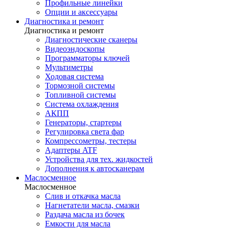
Профильные линейки
Опции и аксессуары
Диагностика и ремонт
Диагностика и ремонт
Диагностические сканеры
Видеоэндоскопы
Программаторы ключей
Мультиметры
Ходовая система
Тормозной системы
Топливной системы
Система охлаждения
АКПП
Генераторы, стартеры
Регулировка света фар
Компрессометры, тестеры
Адаптеры ATF
Устройства для тех. жидкостей
Дополнения к автосканерам
Маслосменное
Маслосменное
Слив и откачка масла
Нагнетатели масла, смазки
Раздача масла из бочек
Емкости для масла