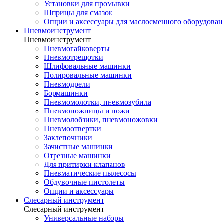
Установки для промывки
Шприцы для смазок
Опции и аксессуары для маслосменного оборудова
Пневмоинструмент
Пневмоинструмент
Пневмогайковерты
Пневмотрещотки
Шлифовальные машинки
Полировальные машинки
Пневмодрели
Бормашинки
Пневмомолотки, пневмозубила
Пневмоножницы и ножи
Пневмолобзики, пневмоножовки
Пневмоотвертки
Заклепочники
Зачистные машинки
Отрезные машинки
Для притирки клапанов
Пневматические пылесосы
Обдувочные пистолеты
Опции и аксессуары
Слесарный инструмент
Слесарный инструмент
Универсальные наборы