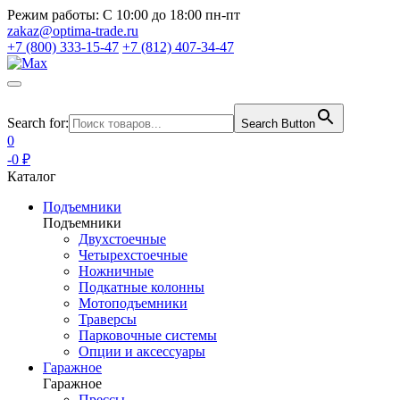
Режим работы:
С 10:00 до 18:00 пн-пт
zakaz@optima-trade.ru
+7 (800) 333-15-47
+7 (812) 407-34-47
Search for:
Search Button
0
-0 ₽
Каталог
Подъемники
Подъемники
Двухстоечные
Четырехстоечные
Ножничные
Подкатные колонны
Мотоподъемники
Траверсы
Парковочные системы
Опции и аксессуары
Гаражное
Гаражное
Прессы