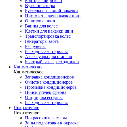
Борторасширители
Вулканизаторы
Бустеры взрывной накачки
Пистолеты для накачки шин
Ошиповка шин
Ванны для колес
Клетки для накачки шин
Транспортировка колес
Генераторы азота
Регруверы
Расходные материалы
Аксессуары для станков
Быстрый заказ расходников
Климатическое
Климатическое
Заправка кондиционеров
Очистка кондиционеров
Промывка кондиционеров
Поиск утечек фреона
Опции, аксессуары
Расходные материалы
Покрасочное
Покрасочное
Покрасочные камеры
Зоны подготовки к окраске