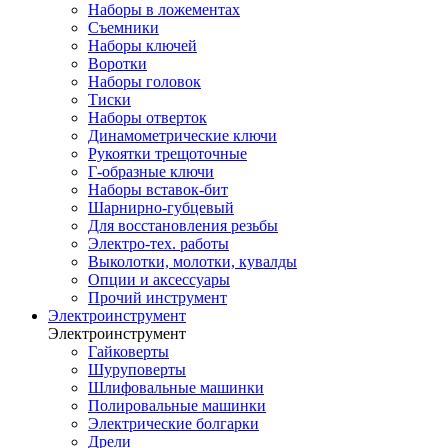
Наборы в ложементах
Съемники
Наборы ключей
Воротки
Наборы головок
Тиски
Наборы отверток
Динамометрические ключи
Рукоятки трещоточные
Г-образные ключи
Наборы вставок-бит
Шарнирно-губцевый
Для восстановления резьбы
Электро-тех. работы
Выколотки, молотки, кувалды
Опции и аксессуары
Прочий инструмент
Электроинструмент
Электроинструмент
Гайковерты
Шуруповерты
Шлифовальные машинки
Полировальные машинки
Электрические болгарки
Дрели