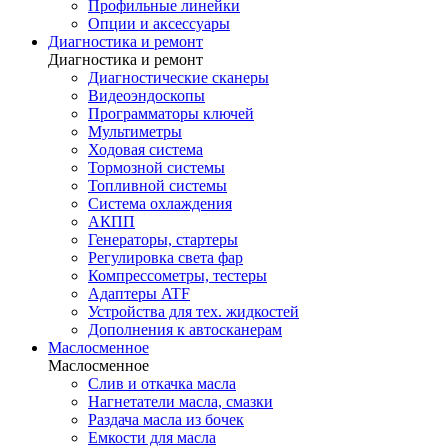
Профильные линейки
Опции и аксессуары
Диагностика и ремонт
Диагностика и ремонт
Диагностические сканеры
Видеоэндоскопы
Программаторы ключей
Мультиметры
Ходовая система
Тормозной системы
Топливной системы
Система охлаждения
АКПП
Генераторы, стартеры
Регулировка света фар
Компрессометры, тестеры
Адаптеры ATF
Устройства для тех. жидкостей
Дополнения к автосканерам
Маслосменное
Маслосменное
Слив и откачка масла
Нагнетатели масла, смазки
Раздача масла из бочек
Емкости для масла