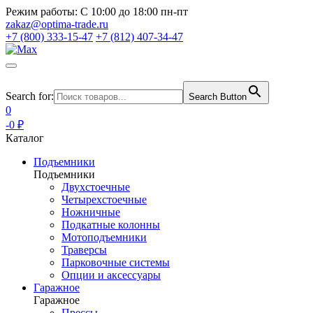
Режим работы:
С 10:00 до 18:00 пн-пт
zakaz@optima-trade.ru
+7 (800) 333-15-47
+7 (812) 407-34-47
Search for:
Search Button
0
-0 ₽
Каталог
Подъемники
Подъемники
Двухстоечные
Четырехстоечные
Ножничные
Подкатные колонны
Мотоподъемники
Траверсы
Парковочные системы
Опции и аксессуары
Гаражное
Гаражное
Прессы