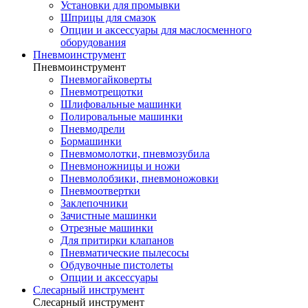
Установки для промывки
Шприцы для смазок
Опции и аксессуары для маслосменного
оборудования
Пневмоинструмент
Пневмоинструмент
Пневмогайковерты
Пневмотрещотки
Шлифовальные машинки
Полировальные машинки
Пневмодрели
Бормашинки
Пневмомолотки, пневмозубила
Пневмоножницы и ножи
Пневмолобзики, пневмоножовки
Пневмоотвертки
Заклепочники
Зачистные машинки
Отрезные машинки
Для притирки клапанов
Пневматические пылесосы
Обдувочные пистолеты
Опции и аксессуары
Слесарный инструмент
Слесарный инструмент