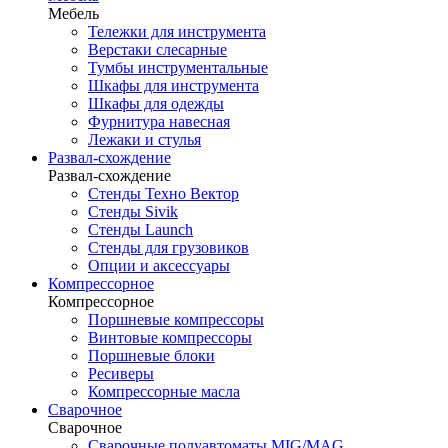
Мебель
Тележки для инструмента
Верстаки слесарные
Тумбы инструментальные
Шкафы для инструмента
Шкафы для одежды
Фурнитура навесная
Лежаки и стулья
Развал-схождение
Развал-схождение
Стенды Техно Вектор
Стенды Sivik
Стенды Launch
Стенды для грузовиков
Опции и аксессуары
Компрессорное
Компрессорное
Поршневые компрессоры
Винтовые компрессоры
Поршневые блоки
Ресиверы
Компрессорные масла
Сварочное
Сварочное
Сварочные полуавтоматы MIG/MAG