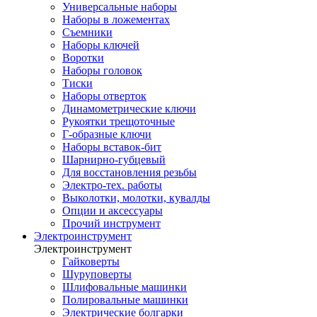
Универсальные наборы
Наборы в ложементах
Съемники
Наборы ключей
Воротки
Наборы головок
Тиски
Наборы отверток
Динамометрические ключи
Рукоятки трещоточные
Г-образные ключи
Наборы вставок-бит
Шарнирно-губцевый
Для восстановления резьбы
Электро-тех. работы
Выколотки, молотки, кувалды
Опции и аксессуары
Прочий инструмент
Электроинструмент
Электроинструмент
Гайковерты
Шуруповерты
Шлифовальные машинки
Полировальные машинки
Электрические болгарки