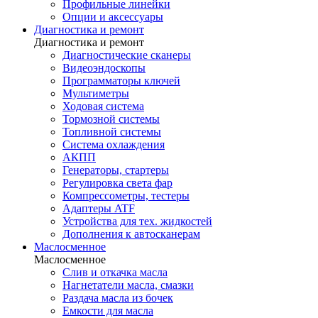
Профильные линейки
Опции и аксессуары
Диагностика и ремонт
Диагностика и ремонт
Диагностические сканеры
Видеоэндоскопы
Программаторы ключей
Мультиметры
Ходовая система
Тормозной системы
Топливной системы
Система охлаждения
АКПП
Генераторы, стартеры
Регулировка света фар
Компрессометры, тестеры
Адаптеры ATF
Устройства для тех. жидкостей
Дополнения к автосканерам
Маслосменное
Маслосменное
Слив и откачка масла
Нагнетатели масла, смазки
Раздача масла из бочек
Емкости для масла