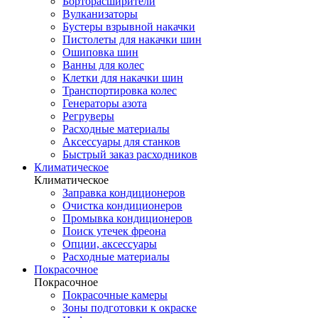
Борторасширители
Вулканизаторы
Бустеры взрывной накачки
Пистолеты для накачки шин
Ошиповка шин
Ванны для колес
Клетки для накачки шин
Транспортировка колес
Генераторы азота
Регруверы
Расходные материалы
Аксессуары для станков
Быстрый заказ расходников
Климатическое
Климатическое
Заправка кондиционеров
Очистка кондиционеров
Промывка кондиционеров
Поиск утечек фреона
Опции, аксессуары
Расходные материалы
Покрасочное
Покрасочное
Покрасочные камеры
Зоны подготовки к окраске