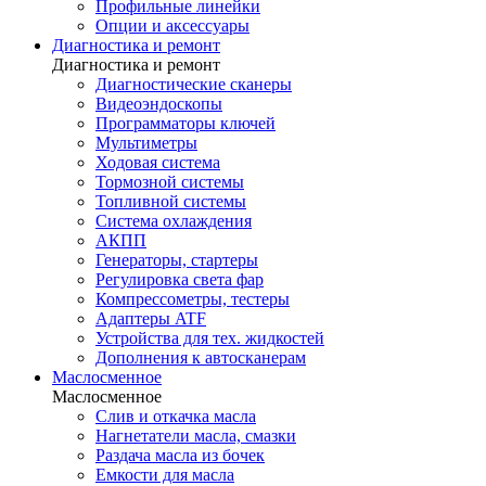
Профильные линейки
Опции и аксессуары
Диагностика и ремонт
Диагностика и ремонт
Диагностические сканеры
Видеоэндоскопы
Программаторы ключей
Мультиметры
Ходовая система
Тормозной системы
Топливной системы
Система охлаждения
АКПП
Генераторы, стартеры
Регулировка света фар
Компрессометры, тестеры
Адаптеры ATF
Устройства для тех. жидкостей
Дополнения к автосканерам
Маслосменное
Маслосменное
Слив и откачка масла
Нагнетатели масла, смазки
Раздача масла из бочек
Емкости для масла