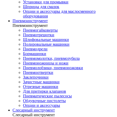
Установки для промывки
Шприцы для смазок
Опции и аксессуары для маслосменного
оборудования
Пневмоинструмент
Пневмоинструмент
Пневмогайковерты
Пневмотрещотки
Шлифовальные машинки
Полировальные машинки
Пневмодрели
Бормашинки
Пневмомолотки, пневмозубила
Пневмоножницы и ножи
Пневмолобзики, пневмоножовки
Пневмоотвертки
Заклепочники
Зачистные машинки
Отрезные машинки
Для притирки клапанов
Пневматические пылесосы
Обдувочные пистолеты
Опции и аксессуары
Слесарный инструмент
Слесарный инструмент