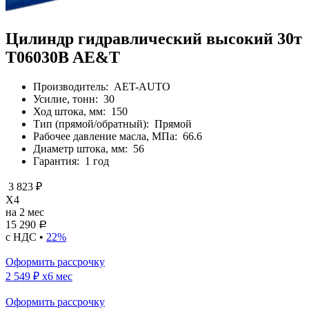
Цилиндр гидравлический высокий 30т
T06030B AE&T
Производитель:
AET-AUTO
Усилие, тонн:
30
Ход штока, мм:
150
Тип (прямой/обратный):
Прямой
Рабочее давление масла, МПа:
66.6
Диаметр штока, мм:
56
Гарантия:
1 год
3 823 ₽
X4
на 2 мес
15 290
Р
с НДС •
22%
Оформить рассрочку
2 549 ₽
x6 мес
Оформить рассрочку