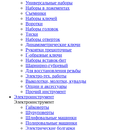
Универсальные наборы
Наборы в ложементах
Съемники
Наборы ключей
Воротки
Наборы головок
Тиски
Наборы отверток
Динамометрические ключи
Рукоятки трещоточные
Г-образные ключи
Наборы вставок-бит
Шарнирно-губцевый
Для восстановления резьбы
Электро-тех. работы
Выколотки, молотки, кувалды
Опции и аксессуары
Прочий инструмент
Электроинструмент
Электроинструмент
Гайковерты
Шуруповерты
Шлифовальные машинки
Полировальные машинки
Электрические болгарки