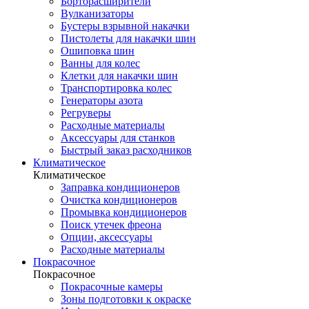
Борторасширители
Вулканизаторы
Бустеры взрывной накачки
Пистолеты для накачки шин
Ошиповка шин
Ванны для колес
Клетки для накачки шин
Транспортировка колес
Генераторы азота
Регруверы
Расходные материалы
Аксессуары для станков
Быстрый заказ расходников
Климатическое
Климатическое
Заправка кондиционеров
Очистка кондиционеров
Промывка кондиционеров
Поиск утечек фреона
Опции, аксессуары
Расходные материалы
Покрасочное
Покрасочное
Покрасочные камеры
Зоны подготовки к окраске