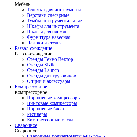
Мебель
Тележки для инструмента
Верстаки слесарные
Тумбы инструментальные
Шкафы для инструмента
Шкафы для одежды
Фурнитура навесная
Лежаки и стулья
Развал-схождение
Развал-схождение
Стенды Техно Вектор
Стенды Sivik
Стенды Launch
Стенды для грузовиков
Опции и аксессуары
Компрессорное
Компрессорное
Поршневые компрессоры
Винтовые компрессоры
Поршневые блоки
Ресиверы
Компрессорные масла
Сварочное
Сварочное
Сварочные полуавтоматы MIG/MAG