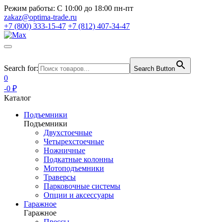
Режим работы:
С 10:00 до 18:00 пн-пт
zakaz@optima-trade.ru
+7 (800) 333-15-47
+7 (812) 407-34-47
Search for:
Search Button
0
-0 ₽
Каталог
Подъемники
Подъемники
Двухстоечные
Четырехстоечные
Ножничные
Подкатные колонны
Мотоподъемники
Траверсы
Парковочные системы
Опции и аксессуары
Гаражное
Гаражное
Прессы