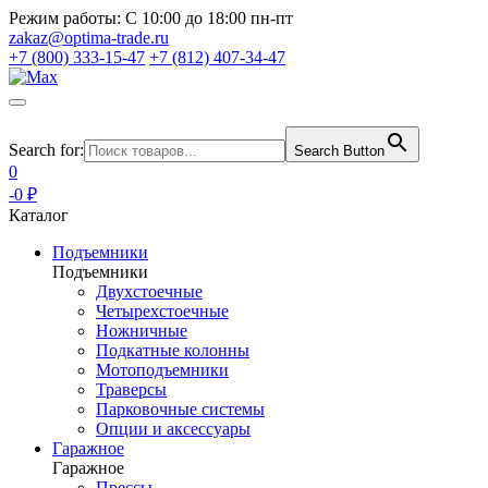
Режим работы:
С 10:00 до 18:00 пн-пт
zakaz@optima-trade.ru
+7 (800) 333-15-47
+7 (812) 407-34-47
Search for:
Search Button
0
-0 ₽
Каталог
Подъемники
Подъемники
Двухстоечные
Четырехстоечные
Ножничные
Подкатные колонны
Мотоподъемники
Траверсы
Парковочные системы
Опции и аксессуары
Гаражное
Гаражное
Прессы