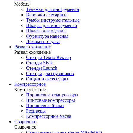
Мебель
Тележки для инструмента
Верстаки слесарные
Тумбы инструментальные
Шкафы для инструмента
Шкафы для одежды
Фурнитура навесная
Лежаки и стулья
Развал-схождение
Развал-схождение
Стенды Техно Вектор
Стенды Sivik
Стенды Launch
Стенды для грузовиков
Опции и аксессуары
Компрессорное
Компрессорное
Поршневые компрессоры
Винтовые компрессоры
Поршневые блоки
Ресиверы
Компрессорные масла
Сварочное
Сварочное
Сварочные полуавтоматы MIG/MAG