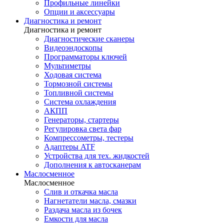
Профильные линейки
Опции и аксессуары
Диагностика и ремонт
Диагностика и ремонт
Диагностические сканеры
Видеоэндоскопы
Программаторы ключей
Мультиметры
Ходовая система
Тормозной системы
Топливной системы
Система охлаждения
АКПП
Генераторы, стартеры
Регулировка света фар
Компрессометры, тестеры
Адаптеры ATF
Устройства для тех. жидкостей
Дополнения к автосканерам
Маслосменное
Маслосменное
Слив и откачка масла
Нагнетатели масла, смазки
Раздача масла из бочек
Емкости для масла