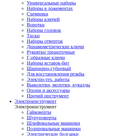
Универсальные наборы
Наборы в ложементах
Съемники
Наборы ключей
Воротки
Наборы головок
Тиски
Наборы отверток
Динамометрические ключи
Рукоятки трещоточные
Г-образные ключи
Наборы вставок-бит
Шарнирно-губцевый
Для восстановления резьбы
Электро-тех. работы
Выколотки, молотки, кувалды
Опции и аксессуары
Прочий инструмент
Электроинструмент
Электроинструмент
Гайковерты
Шуруповерты
Шлифовальные машинки
Полировальные машинки
Электрические болгарки