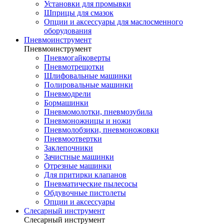
Установки для промывки
Шприцы для смазок
Опции и аксессуары для маслосменного
оборудования
Пневмоинструмент
Пневмоинструмент
Пневмогайковерты
Пневмотрещотки
Шлифовальные машинки
Полировальные машинки
Пневмодрели
Бормашинки
Пневмомолотки, пневмозубила
Пневмоножницы и ножи
Пневмолобзики, пневмоножовки
Пневмоотвертки
Заклепочники
Зачистные машинки
Отрезные машинки
Для притирки клапанов
Пневматические пылесосы
Обдувочные пистолеты
Опции и аксессуары
Слесарный инструмент
Слесарный инструмент