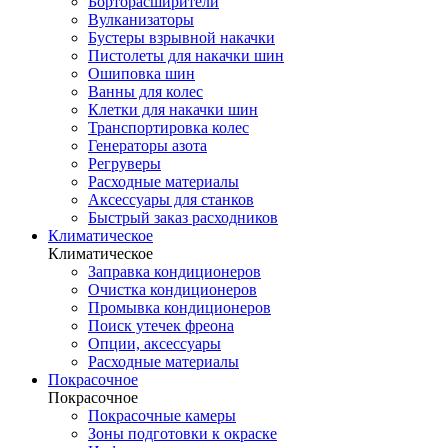
Борторасширители
Вулканизаторы
Бустеры взрывной накачки
Пистолеты для накачки шин
Ошиповка шин
Ванны для колес
Клетки для накачки шин
Транспортировка колес
Генераторы азота
Регруверы
Расходные материалы
Аксессуары для станков
Быстрый заказ расходников
Климатическое
Климатическое
Заправка кондиционеров
Очистка кондиционеров
Промывка кондиционеров
Поиск утечек фреона
Опции, аксессуары
Расходные материалы
Покрасочное
Покрасочное
Покрасочные камеры
Зоны подготовки к окраске