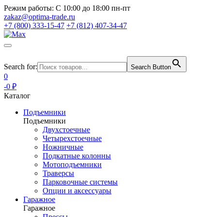
Режим работы:
С 10:00 до 18:00 пн-пт
zakaz@optima-trade.ru
+7 (800) 333-15-47
+7 (812) 407-34-47
Search for:
Search Button
0
-0 ₽
Каталог
Подъемники
Подъемники
Двухстоечные
Четырехстоечные
Ножничные
Подкатные колонны
Мотоподъемники
Траверсы
Парковочные системы
Опции и аксессуары
Гаражное
Гаражное
Прессы