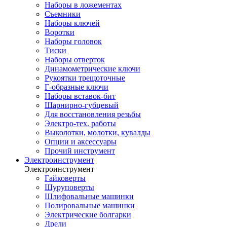
Наборы в ложементах
Съемники
Наборы ключей
Воротки
Наборы головок
Тиски
Наборы отверток
Динамометрические ключи
Рукоятки трещоточные
Г-образные ключи
Наборы вставок-бит
Шарнирно-губцевый
Для восстановления резьбы
Электро-тех. работы
Выколотки, молотки, кувалды
Опции и аксессуары
Прочий инструмент
Электроинструмент
Электроинструмент
Гайковерты
Шуруповерты
Шлифовальные машинки
Полировальные машинки
Электрические болгарки
Дрели