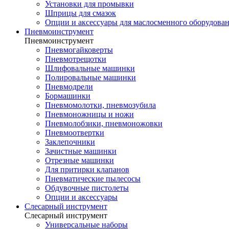
Установки для промывки
Шприцы для смазок
Опции и аксессуары для маслосменного оборудова
Пневмоинструмент
Пневмоинструмент
Пневмогайковерты
Пневмотрещотки
Шлифовальные машинки
Полировальные машинки
Пневмодрели
Бормашинки
Пневмомолотки, пневмозубила
Пневмоножницы и ножи
Пневмолобзики, пневмоножовки
Пневмоотвертки
Заклепочники
Зачистные машинки
Отрезные машинки
Для притирки клапанов
Пневматические пылесосы
Обдувочные пистолеты
Опции и аксессуары
Слесарный инструмент
Слесарный инструмент
Универсальные наборы