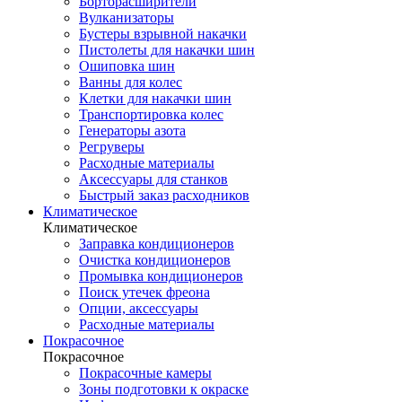
Борторасширители
Вулканизаторы
Бустеры взрывной накачки
Пистолеты для накачки шин
Ошиповка шин
Ванны для колес
Клетки для накачки шин
Транспортировка колес
Генераторы азота
Регруверы
Расходные материалы
Аксессуары для станков
Быстрый заказ расходников
Климатическое
Климатическое
Заправка кондиционеров
Очистка кондиционеров
Промывка кондиционеров
Поиск утечек фреона
Опции, аксессуары
Расходные материалы
Покрасочное
Покрасочное
Покрасочные камеры
Зоны подготовки к окраске