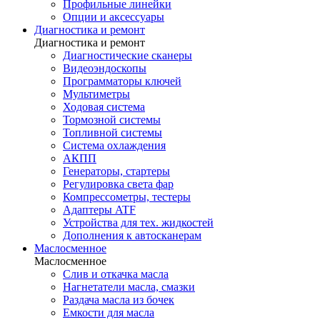
Профильные линейки
Опции и аксессуары
Диагностика и ремонт
Диагностика и ремонт
Диагностические сканеры
Видеоэндоскопы
Программаторы ключей
Мультиметры
Ходовая система
Тормозной системы
Топливной системы
Система охлаждения
АКПП
Генераторы, стартеры
Регулировка света фар
Компрессометры, тестеры
Адаптеры ATF
Устройства для тех. жидкостей
Дополнения к автосканерам
Маслосменное
Маслосменное
Слив и откачка масла
Нагнетатели масла, смазки
Раздача масла из бочек
Емкости для масла