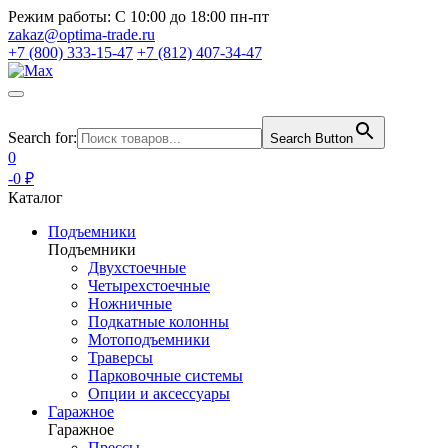
Режим работы:
С 10:00 до 18:00 пн-пт
zakaz@optima-trade.ru
+7 (800) 333-15-47
+7 (812) 407-34-47
Search for:
Search Button
0
-0 ₽
Каталог
Подъемники
Подъемники
Двухстоечные
Четырехстоечные
Ножничные
Подкатные колонны
Мотоподъемники
Траверсы
Парковочные системы
Опции и аксессуары
Гаражное
Гаражное
Прессы