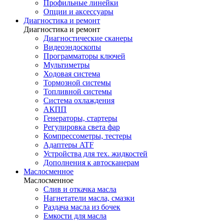
Профильные линейки
Опции и аксессуары
Диагностика и ремонт
Диагностика и ремонт
Диагностические сканеры
Видеоэндоскопы
Программаторы ключей
Мультиметры
Ходовая система
Тормозной системы
Топливной системы
Система охлаждения
АКПП
Генераторы, стартеры
Регулировка света фар
Компрессометры, тестеры
Адаптеры ATF
Устройства для тех. жидкостей
Дополнения к автосканерам
Маслосменное
Маслосменное
Слив и откачка масла
Нагнетатели масла, смазки
Раздача масла из бочек
Емкости для масла