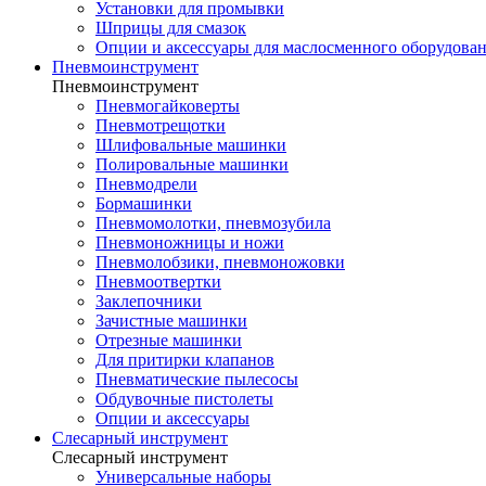
Установки для промывки
Шприцы для смазок
Опции и аксессуары для маслосменного оборудова
Пневмоинструмент
Пневмоинструмент
Пневмогайковерты
Пневмотрещотки
Шлифовальные машинки
Полировальные машинки
Пневмодрели
Бормашинки
Пневмомолотки, пневмозубила
Пневмоножницы и ножи
Пневмолобзики, пневмоножовки
Пневмоотвертки
Заклепочники
Зачистные машинки
Отрезные машинки
Для притирки клапанов
Пневматические пылесосы
Обдувочные пистолеты
Опции и аксессуары
Слесарный инструмент
Слесарный инструмент
Универсальные наборы