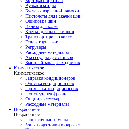
Борторасширители
Вулканизаторы
Бустеры взрывной накачки
Пистолеты для накачки шин
Ошиповка шин
Ванны для колес
Клетки для накачки шин
Транспортировка колес
Генераторы азота
Регруверы
Расходные материалы
Аксессуары для станков
Быстрый заказ расходников
Климатическое
Климатическое
Заправка кондиционеров
Очистка кондиционеров
Промывка кондиционеров
Поиск утечек фреона
Опции, аксессуары
Расходные материалы
Покрасочное
Покрасочное
Покрасочные камеры
Зоны подготовки к окраске