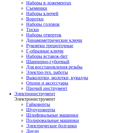
Наборы в ложементах
Съемники
Наборы ключей
Воротки
Наборы головок
Тиски
Наборы отверток
Динамометрические ключи
Рукоятки трещоточные
Г-образные ключи
Наборы вставок-бит
Шарнирно-губцевый
Для восстановления резьбы
Электро-тех. работы
Выколотки, молотки, кувалды
Опции и аксессуары
Прочий инструмент
Электроинструмент
Электроинструмент
Гайковерты
Шуруповерты
Шлифовальные машинки
Полировальные машинки
Электрические болгарки
Дрели