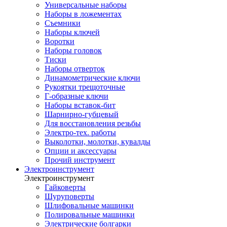
Универсальные наборы
Наборы в ложементах
Съемники
Наборы ключей
Воротки
Наборы головок
Тиски
Наборы отверток
Динамометрические ключи
Рукоятки трещоточные
Г-образные ключи
Наборы вставок-бит
Шарнирно-губцевый
Для восстановления резьбы
Электро-тех. работы
Выколотки, молотки, кувалды
Опции и аксессуары
Прочий инструмент
Электроинструмент
Электроинструмент
Гайковерты
Шуруповерты
Шлифовальные машинки
Полировальные машинки
Электрические болгарки