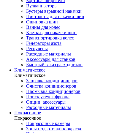
Борторасширители
Вулканизаторы
Бустеры взрывной накачки
Пистолеты для накачки шин
Ошиповка шин
Ванны для колес
Клетки для накачки шин
Транспортировка колес
Генераторы азота
Регруверы
Расходные материалы
Аксессуары для станков
Быстрый заказ расходников
Климатическое
Климатическое
Заправка кондиционеров
Очистка кондиционеров
Промывка кондиционеров
Поиск утечек фреона
Опции, аксессуары
Расходные материалы
Покрасочное
Покрасочное
Покрасочные камеры
Зоны подготовки к окраске