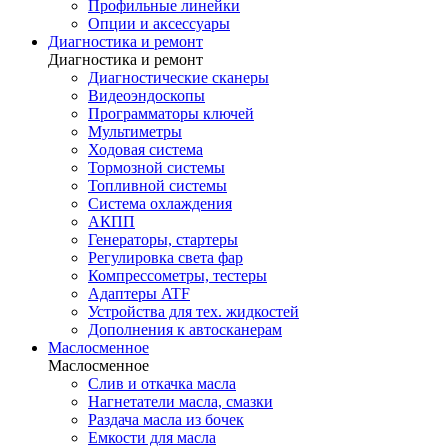
Профильные линейки
Опции и аксессуары
Диагностика и ремонт
Диагностика и ремонт
Диагностические сканеры
Видеоэндоскопы
Программаторы ключей
Мультиметры
Ходовая система
Тормозной системы
Топливной системы
Система охлаждения
АКПП
Генераторы, стартеры
Регулировка света фар
Компрессометры, тестеры
Адаптеры ATF
Устройства для тех. жидкостей
Дополнения к автосканерам
Маслосменное
Маслосменное
Слив и откачка масла
Нагнетатели масла, смазки
Раздача масла из бочек
Емкости для масла