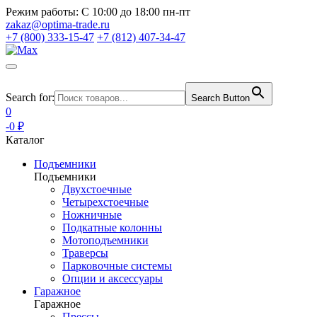
Режим работы:
С 10:00 до 18:00 пн-пт
zakaz@optima-trade.ru
+7 (800) 333-15-47
+7 (812) 407-34-47
Search for:
Search Button
0
-0 ₽
Каталог
Подъемники
Подъемники
Двухстоечные
Четырехстоечные
Ножничные
Подкатные колонны
Мотоподъемники
Траверсы
Парковочные системы
Опции и аксессуары
Гаражное
Гаражное
Прессы