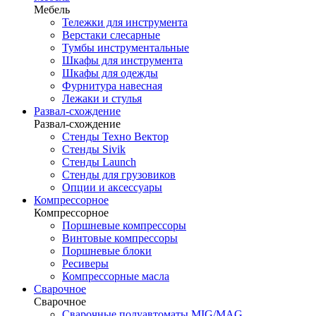
Мебель
Тележки для инструмента
Верстаки слесарные
Тумбы инструментальные
Шкафы для инструмента
Шкафы для одежды
Фурнитура навесная
Лежаки и стулья
Развал-схождение
Развал-схождение
Стенды Техно Вектор
Стенды Sivik
Стенды Launch
Стенды для грузовиков
Опции и аксессуары
Компрессорное
Компрессорное
Поршневые компрессоры
Винтовые компрессоры
Поршневые блоки
Ресиверы
Компрессорные масла
Сварочное
Сварочное
Сварочные полуавтоматы MIG/MAG