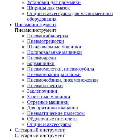
Установки для промывки
Шприцы для смазок
Опции и аксессуары для маслосменного
оборудования
Пневмоинструмент
Пневмоинструмент
Пневмогайковерты
Пневмотрещотки
Шлифовальные машинки
Полировальные машинки
Пневмодрели
Бормашинки
Пневмомолотки, пневмозубила
Пневмоножницы и ножи
Пневмолобзики, пневмоножовки
Пневмоотвертки
Заклепочники
Зачистные машинки
Отрезные машинки
Для притирки клапанов
Пневматические пылесосы
Обдувочные пистолеты
Опции и аксессуары
Слесарный инструмент
Слесарный инструмент