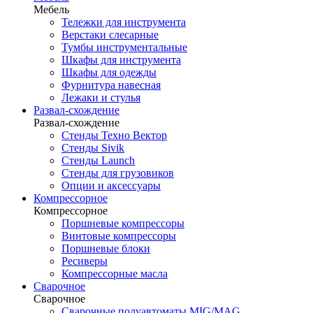
Мебель
Тележки для инструмента
Верстаки слесарные
Тумбы инструментальные
Шкафы для инструмента
Шкафы для одежды
Фурнитура навесная
Лежаки и стулья
Развал-схождение
Развал-схождение
Стенды Техно Вектор
Стенды Sivik
Стенды Launch
Стенды для грузовиков
Опции и аксессуары
Компрессорное
Компрессорное
Поршневые компрессоры
Винтовые компрессоры
Поршневые блоки
Ресиверы
Компрессорные масла
Сварочное
Сварочное
Сварочные полуавтоматы MIG/MAG