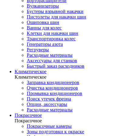
Борторасширители
Вулканизаторы
Бустеры взрывной накачки
Пистолеты для накачки шин
Ошиповка шин
Ванны для колес
Клетки для накачки шин
Транспортировка колес
Генераторы азота
Регруверы
Расходные материалы
Аксессуары для станков
Быстрый заказ расходников
Климатическое
Климатическое
Заправка кондиционеров
Очистка кондиционеров
Промывка кондиционеров
Поиск утечек фреона
Опции, аксессуары
Расходные материалы
Покрасочное
Покрасочное
Покрасочные камеры
Зоны подготовки к окраске