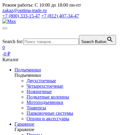
Режим работы:
С 10:00 до 18:00 пн-пт
zakaz@optima-trade.ru
+7 (800) 333-15-47
+7 (812) 407-34-47
Search for:
Search Button
0
-0 ₽
Каталог
Подъемники
Подъемники
Двухстоечные
Четырехстоечные
Ножничные
Подкатные колонны
Мотоподъемники
Траверсы
Парковочные системы
Опции и аксессуары
Гаражное
Гаражное
Прессы