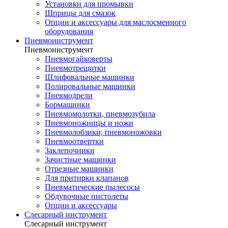
Установки для промывки
Шприцы для смазок
Опции и аксессуары для маслосменного
оборудования
Пневмоинструмент
Пневмоинструмент
Пневмогайковерты
Пневмотрещотки
Шлифовальные машинки
Полировальные машинки
Пневмодрели
Бормашинки
Пневмомолотки, пневмозубила
Пневмоножницы и ножи
Пневмолобзики, пневмоножовки
Пневмоотвертки
Заклепочники
Зачистные машинки
Отрезные машинки
Для притирки клапанов
Пневматические пылесосы
Обдувочные пистолеты
Опции и аксессуары
Слесарный инструмент
Слесарный инструмент