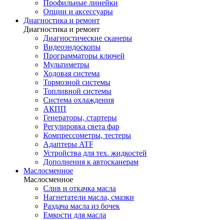
Профильные линейки
Опции и аксессуары
Диагностика и ремонт
Диагностика и ремонт
Диагностические сканеры
Видеоэндоскопы
Программаторы ключей
Мультиметры
Ходовая система
Тормозной системы
Топливной системы
Система охлаждения
АКПП
Генераторы, стартеры
Регулировка света фар
Компрессометры, тестеры
Адаптеры ATF
Устройства для тех. жидкостей
Дополнения к автосканерам
Маслосменное
Маслосменное
Слив и откачка масла
Нагнетатели масла, смазки
Раздача масла из бочек
Емкости для масла