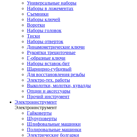
Универсальные наборы
Наборы в ложементах
Съемники
Наборы ключей
Воротки
Наборы головок
Тиски
Наборы отверток
Динамометрические ключи
Рукоятки трещоточные
Г-образные ключи
Наборы вставок-бит
Шарнирно-губцевый
Для восстановления резьбы
Электро-тех. работы
Выколотки, молотки, кувалды
Опции и аксессуары
Прочий инструмент
Электроинструмент
Электроинструмент
Гайковерты
Шуруповерты
Шлифовальные машинки
Полировальные машинки
Электрические болгарки